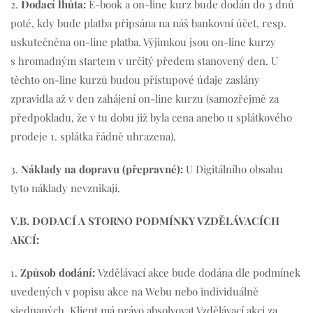
2.
Dodací lhůta:
E-book a on-line kurz bude dodán do 3 dnů
poté, kdy bude platba připsána na náš bankovní účet, resp.
uskutečněna on-line platba. Výjimkou jsou on-line kurzy
s hromadným startem v určitý předem stanovený den. U
těchto on-line kurzů budou přístupové údaje zaslány
zpravidla až v den zahájení on-line kurzu (samozřejmě za
předpokladu, že v tu dobu již byla cena anebo u splátkového
prodeje 1. splátka řádně uhrazena).
3.
Náklady na dopravu (přepravné):
U Digitálního obsahu
tyto náklady nevznikají.
V.B. DODACÍ A STORNO PODMÍNKY VZDĚLÁVACÍCH
AKCÍ:
1.
Způsob dodání:
Vzdělávací akce bude dodána dle podmínek
uvedených v popisu akce na Webu nebo individuálně
sjednaných. Klient má právo absolvovat Vzdělávací akci za