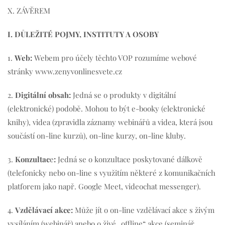
X. ZÁVĚREM
I. DŮLEŽITÉ POJMY, INSTITUTY A OSOBY
1.
Web:
Webem pro účely těchto VOP rozumíme webové
stránky www.zenyvonlinesvete.cz
2.
Digitální obsah:
Jedná se o produkty v digitální
(elektronické) podobě. Mohou to být e-booky (elektronické
knihy), videa (zpravidla záznamy webinářů a videa, která jsou
součástí on-line kurzů), on-line kurzy, on-line kluby.
3.
Konzultac
e
:
Jedná se o konzultace poskytované dálkově
(telefonicky nebo on-line s využitím některé z komunikačních
platforem jako např. Google Meet, videochat messenger).
4.
Vzdělávací akc
e:
Může jít o on-line vzdělávací akce s živým
vysíláním (webinář) anebo o živé „offline“ akce (seminář,