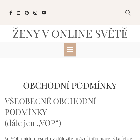
Skip
to
content
ŽENY V ONLINE SVĚTĚ
OBCHODNÍ PODMÍNKY
VŠEOBECNÉ OBCHODNÍ
PODMÍNKY
(dále jen „VOP“)
Ve VOP najdete všechny důležité právní informace týkající se