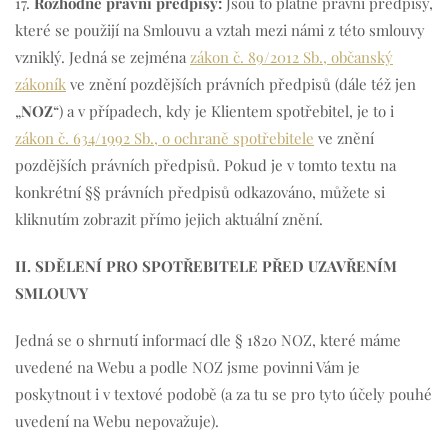
17.
Rozhodné právní předpisy:
Jsou to platné právní předpisy,
které se použijí na Smlouvu a vztah mezi námi z této smlouvy
vzniklý. Jedná se zejména
zákon č. 89/2012 Sb., občanský
zákoník
ve znění pozdějších právních předpisů (dále též jen
„
NOZ
“) a v případech, kdy je Klientem spotřebitel, je to i
zákon č. 634/1992 Sb., o ochraně spotřebitele
ve znění
pozdějších právních předpisů. Pokud je v tomto textu na
konkrétní §§ právních předpisů odkazováno, můžete si
kliknutím zobrazit přímo jejich aktuální znění.
II. SDĚLENÍ PRO SPOTŘEBITELE PŘED UZAVŘENÍM
SMLOUVY
Jedná se o shrnutí informací dle § 1820 NOZ, které máme
uvedené na Webu a podle NOZ jsme povinni Vám je
poskytnout i v textové podobě (a za tu se pro tyto účely pouhé
uvedení na Webu nepovažuje).