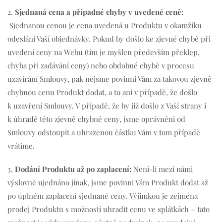
2.
Sjednaná cena a případné chyby v uvedené ceně:
Sjednanou cenou je cena uvedená u Produktu v okamžiku
odeslání Vaší objednávky. Pokud by došlo ke zjevné chybě při
uvedení ceny na Webu (tím je myšlen především překlep,
chyba při zadávání ceny) nebo obdobné chybě v procesu
uzavírání Smlouvy, pak nejsme povinni Vám za takovou zjevně
chybnou cenu Produkt dodat, a to ani v případě, že došlo
k uzavření Smlouvy. V případě, že by již došlo z Vaší strany i
k úhradě této zjevně chybné ceny, jsme oprávněni od
Smlouvy odstoupit a uhrazenou částku Vám v tom případě
vrátíme.
3.
Dodání Produktu až po zaplacení:
Není-li mezi námi
výslovně ujednáno jinak, jsme povinni Vám Produkt dodat až
po úplném zaplacení sjednané ceny. Výjimkou je zejména
prodej Produktu s možností uhradit cenu ve splátkách – tato