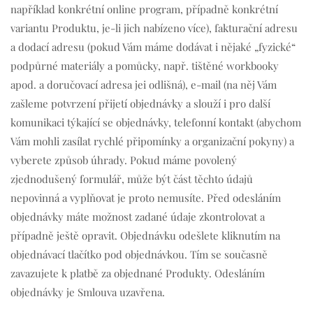
například konkrétní online program, případně konkrétní
variantu Produktu, je-li jich nabízeno více), fakturační adresu
a dodací adresu (pokud Vám máme dodávat i nějaké „fyzické“
podpůrné materiály a pomůcky, např. tištěné workbooky
apod. a doručovací adresa jei odlišná), e-mail (na něj Vám
zašleme potvrzení přijetí objednávky a slouží i pro další
komunikaci týkající se objednávky, telefonní kontakt (abychom
Vám mohli zasílat rychlé připomínky a organizační pokyny) a
vyberete způsob úhrady. Pokud máme povolený
zjednodušený formulář, může být část těchto údajů
nepovinná a vyplňovat je proto nemusíte. Před odesláním
objednávky máte možnost zadané údaje zkontrolovat a
případně ještě opravit. Objednávku odešlete kliknutím na
objednávací tlačítko pod objednávkou. Tím se současně
zavazujete k platbě za objednané Produkty. Odesláním
objednávky je Smlouva uzavřena.