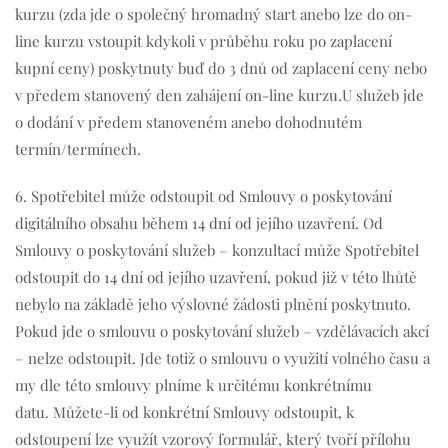
kurzu (zda jde o společný hromadný start anebo lze do on-
line kurzu vstoupit kdykoli v průběhu roku po zaplacení
kupní ceny) poskytnuty buď do 3 dnů od zaplacení ceny nebo
v předem stanovený den zahájení on-line kurzu.U služeb jde
o dodání v předem stanoveném anebo dohodnutém
termín/termínech.
6. Spotřebitel může odstoupit od Smlouvy o poskytování
digitálního obsahu během 14 dní od jejího uzavření. Od
Smlouvy o poskytování služeb – konzultací může Spotřebitel
odstoupit do 14 dní od jejího uzavření, pokud již v této lhůtě
nebylo na základě jeho výslovné žádosti plnění poskytnuto.
Pokud jde o smlouvu o poskytování služeb – vzdělávacích akcí
– nelze odstoupit. Jde totiž o smlouvu o využití volného času a
my dle této smlouvy plníme k určitému konkrétnímu
datu. Můžete-li od konkrétní Smlouvy odstoupit, k
odstoupení lze využít vzorový formulář, který tvoří přílohu