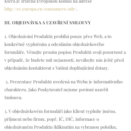
Která je zřízena Evropskou komisí na adrese
http://ec.europa.eu/consumers/odr/
.
III. OBJEDNÁVKA A UZAVŘENÍ SMLOUVY
1. Objednávání Produktů probíhá pouze přes Web, a to
konkrétně vyplněním a odesláním objednávkového
formuláře. Věnujte prosím popisu Produktů svoji pozornost a
v případě, že budete mít nejasnosti, neváhejte nás ještě před
objednáním kontaktovat s Vašimi doplňujícími dotazy.
2. Prezentace Produktů uvedená na Webu je informativního
charakteru. Jako Poskytovatel nejsme povinni uzavřít
Smlouvu.
3. V objednávkovém formuláři jako Klient vyplníte jméno,
příjmení nebo firmu, popř. IČ, DIČ, informace o
objednávaném Produktu (kliknutím na vybranou položku,