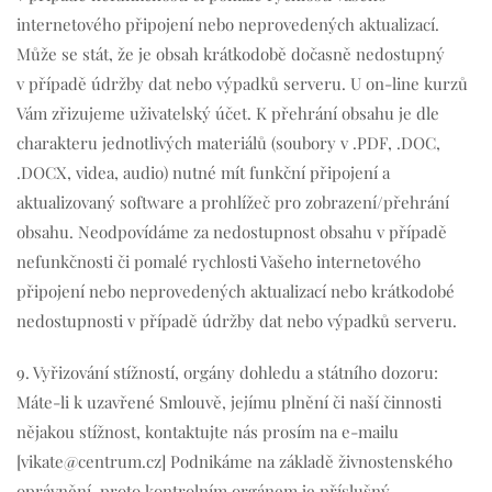
internetového připojení nebo neprovedených aktualizací.
Může se stát, že je obsah krátkodobě dočasně nedostupný
v případě údržby dat nebo výpadků serveru. U on-line kurzů
Vám zřizujeme uživatelský účet. K přehrání obsahu je dle
charakteru jednotlivých materiálů (soubory v .PDF, .DOC,
.DOCX, videa, audio) nutné mít funkční připojení a
aktualizovaný software a prohlížeč pro zobrazení/přehrání
obsahu. Neodpovídáme za nedostupnost obsahu v případě
nefunkčnosti či pomalé rychlosti Vašeho internetového
připojení nebo neprovedených aktualizací nebo krátkodobé
nedostupnosti v případě údržby dat nebo výpadků serveru.
9. Vyřizování stížností, orgány dohledu a státního dozoru:
Máte-li k uzavřené Smlouvě, jejímu plnění či naší činnosti
nějakou stížnost, kontaktujte nás prosím na e-mailu
[vikate@centrum.cz] Podnikáme na základě živnostenského
oprávnění, proto kontrolním orgánem je příslušný