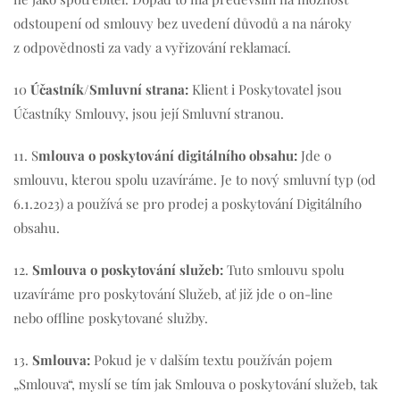
odstoupení od smlouvy bez uvedení důvodů a na nároky
z odpovědnosti za vady a vyřizování reklamací.
10
Účastník/Smluvní strana:
Klient i Poskytovatel jsou
Účastníky Smlouvy, jsou její Smluvní stranou.
11. S
mlouva o poskytování digitálního obsahu:
Jde o
smlouvu, kterou spolu uzavíráme. Je to nový smluvní typ (od
6.1.2023) a používá se pro prodej a poskytování Digitálního
obsahu.
12.
Smlouva o poskytování služeb:
Tuto smlouvu spolu
uzavíráme pro poskytování Služeb, ať již jde o on-line
nebo offline poskytované služby.
13.
Smlouva:
Pokud je v dalším textu používán pojem
„Smlouva“, myslí se tím jak Smlouva o poskytování služeb, tak