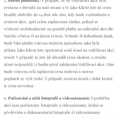
5.
Storno podmínky:
V případě, že by Vzdělávací akce byla
zrušena z důvodů na naší straně a Vy jako Klient jste již cenu
hradili, obdržíte do 14 dnů ode dne, kdy bude rozhodnuto o
zrušení akce, zpět celou zaplacenou částku, pokud se
výslovně nedohodneme na použití platby na náhradní akci dle
Vašeho výběru či na jiném řešení. Nebude-li dohodnuto jinak,
bude Vám platba vrácena stejným způsobem, jako byla
přijata. Jako Klient jste oprávněni svoji účast na vzdělávací akci
zrušit. V případě že jste již uhradili cenu školení, a zrušíte
účast nejpozději 72 hodin před zahájením Vzdělávací akce, Vám
bude vrácena celá zaplacená cena snížená o storno
poplatek ve výši 750Kč. V případě zrušení účasti v době kratší,
je cena nevratná.
6.
Pořizování a užití fotografií a videozáznamů:
V průběhu
akcí jsou pořizovány fotografie a videozáznamy. Jedná se
především o dokumentační fotografie či videozáznamy