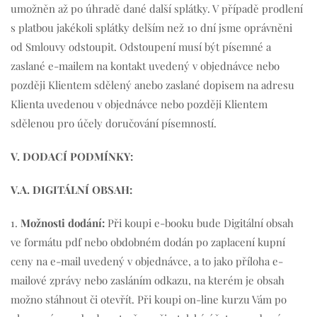
umožněn až po úhradě dané další splátky. V případě prodlení
s platbou jakékoli splátky delším než 10 dní jsme oprávněni
od Smlouvy odstoupit. Odstoupení musí být písemné a
zaslané e-mailem na kontakt uvedený v objednávce nebo
později Klientem sdělený anebo zaslané dopisem na adresu
Klienta uvedenou v objednávce nebo později Klientem
sdělenou pro účely doručování písemností.
V.
DODACÍ PODMÍNKY:
V.A. DIGITÁLNÍ OBSAH:
1.
Možnosti dodání:
Při koupi e-booku bude Digitální obsah
ve formátu pdf nebo obdobném dodán po zaplacení kupní
ceny na e-mail uvedený v objednávce, a to jako příloha e-
mailové zprávy nebo zasláním odkazu, na kterém je obsah
možno stáhnout či otevřít. Při koupi on-line kurzu Vám po