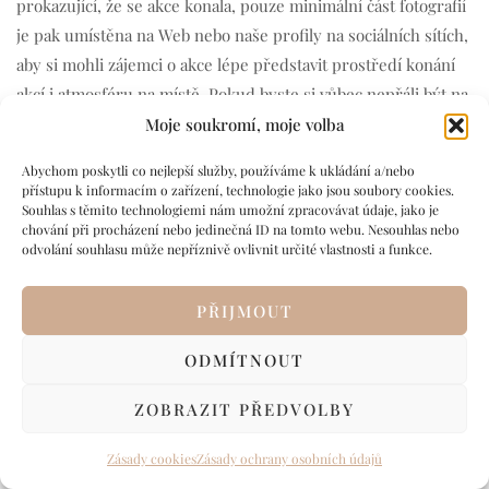
prokazující, že se akce konala, pouze minimální část fotografií
je pak umístěna na Web nebo naše profily na sociálních sítích,
aby si mohli zájemci o akce lépe představit prostředí konání
akcí i atmosféru na místě. Pokud byste si vůbec nepřáli být na
fotografiích nebo videích zaznamenáni, prosím upozorněte na
Moje soukromí, moje volba
to nejpozději při zahájení akce. Pokud by byla pořízena
Abychom poskytli co nejlepší služby, používáme k ukládání a/nebo
fotografie, na které budete jako jediný nebo jeden z několika
přístupu k informacím o zařízení, technologie jako jsou soubory cookies.
účastníků a jednoduše identifikovatelný/identifikovatelná, pak
Souhlas s těmito technologiemi nám umožní zpracovávat údaje, jako je
chování při procházení nebo jedinečná ID na tomto webu. Nesouhlas nebo
na webové stránky bych fotografii či záznam umístila pouze s
odvolání souhlasu může nepříznivě ovlivnit určité vlastnosti a funkce.
Vaším souhlasem. Bližší podmínky zpracování těchto i dalších
osobních údajů (protože i podobizna na fotografii je osobním
PŘIJMOUT
údajem) naleznete na tomto odkazu.
ODMÍTNOUT
V.C. DODACÍ PODMÍNKY KONZULTACÍ:
ZOBRAZIT PŘEDVOLBY
1.
Způsob dodání:
Konzultace budou dodány dle podmínek
Zásady cookies
Zásady ochrany osobních údajů
uvedených v jejich popisu na Webu nebo individuálně