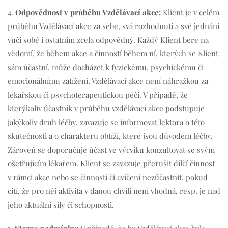
4.
Odpovědnost v průběhu Vzdělávací akce:
Klient je v celém
průběhu Vzdělávací akce za sebe, svá rozhodnutí a své jednání
vůči sobě i ostatním zcela odpovědný. Každý Klient bere na
vědomí, že během akce a činností během ní, kterých se Klient
sám účastní, může docházet k fyzickému, psychickému či
emocionálnímu zatížení. Vzdělávací akce není náhražkou za
lékařskou či psychoterapeutickou péči. V případě, že
kterýkoliv účastník v průběhu vzdělávací akce podstupuje
jakýkoliv druh léčby, zavazuje se informovat lektora o této
skutečnosti a o charakteru obtíží, které jsou důvodem léčby.
Zároveň se doporučuje účast ve výcviku konzultovat se svým
ošetřujícím lékařem. Klient se zavazuje přerušit dílčí činnost
v rámci akce nebo se činnosti či cvičení nezúčastnit, pokud
cítí, že pro něj aktivita v danou chvíli není vhodná, resp. je nad
jeho aktuální síly či schopnosti.