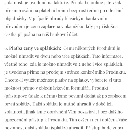
splatnosti je uvedené na faktuře. Při platbě online jste však
přesměrováni na platební bránu bezprostředně po odeslání
objednávky. V případě úhrady klasickým bankovním
převodem je cena zaplacena v okamžiku, kdy je příslušná
částka připsána na náš bankovní účet.
6.
Platba ceny ve splátkách:
Cenu některých Produktů je
možné uhradit ve dvou nebo více splátkách. Tato informace,
včetně toho, zda je možno uhradit ve 2 nebo i více splátkách,
je uvedena přímo na prodejní stránce konkrétního Produktu.
Chcete-li využít možnost platby na splátky, vyberete si tuto
možnost přímo v objednávkovém formuláři. Produkt
(přístupové údaje k němu) jsme povinni dodat až po zaplacení
první splátky. Další splátku je nutné uhradit v době její
splatnosti, jinak jsme oprávněni Vám pozastavit i bez dalšího
upozornění přístup k Produktu. Tím ovšem není dotčena Vaše
povinnost další splátku (splátky) uhradit. Přístup bude znovu