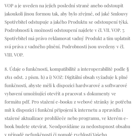
VOP a je uveden na jejich poslední straně anebo odstoupit
jakoukoli jinou formou tak, aby bylo zřejmé, od jaké Smlouvy
Spotřebitel odstupuje a jakého Produktu se odstoupení týká.
Podrobnosti k možnosti odstoupení najdete v čl. VII. VOP. 7.
Spotřebitel má právo reklamovat vadný Produkt a tím uplatnit
svá práva z vadného plnění. Podrobnosti jsou uvedeny v čl.
VIII. VOP.
8. Údaje o funkčnosti, kompatibilitě a interoperabilitě podle §
1811 odst. 2 písm. h) a i) NOZ: Digitální obsah vyžaduje k plné
funkčnosti, abyste měli k dispozici hardwarové a softwarové
vybavení umožňující otevřít a pracovat s dokumenty ve
formátu pdf. Pro stažení e-booku z webové stránky je potřeba
mít k dispozici i funkční připojení k internetu a zpravidla i
stažené aktualizace prohlížeče nebo programu, ve kterém e-
book budete otevírat. Neodpovídáme za nedostupnost obsahu
v případě nefunkčnosti či pomalé rychlosti Vašeho