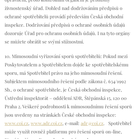
živnostenský úřad. Dohled nad dodržováním předpisů o
ochraně spotřebitelů provádí především Česká obchodní
inspekce. Dodržování předpisů o ochraně osobních údajů
dozoruje Úřad pro ochranu osobních údajů. I na tyto orgány
se můžete obrátit se svými stížnostmi.
10. Mimosoudní vyřizování sporů spotřebitelů: Pokud mezi
Poskytovatelem a Spotřebitelem dojde ke spotřebitelskému
sporu, má Spotřebitel právo na jeho mimosoudní řešení.
Subjektem mimosoudního řešení podle zákona č. 634/1992
Sb., o ochraně spotřebitele, je Česká obchodní inspekce,
Ústřední inspektorát – oddělení ADR, Štěpánská 15, 120 00
Praha 2. Veškeré podrobnosti k mimosoudnímu řešení sporů
jsou uvedeny na stránkách České obchodní inspekce:
www.coi.cz
,
www.adr.coi.cz
, e-mail:
adr@coi.cz
. Spotřebitel
může využít rovněž platformu pro řešení sporů on-line,