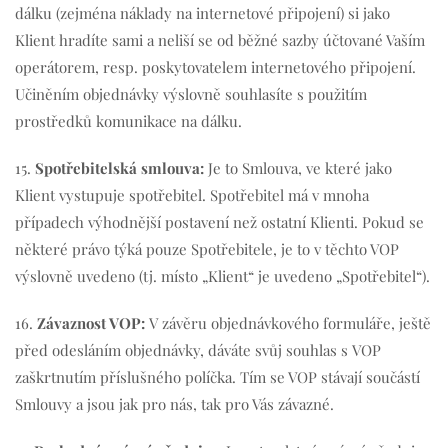
dálku (zejména náklady na internetové připojení) si jako
Klient hradíte sami a neliší se od běžné sazby účtované Vaším
operátorem, resp. poskytovatelem internetového připojení.
Učiněním objednávky výslovně souhlasíte s použitím
prostředků komunikace na dálku.
15.
Spotřebitelská smlouva:
Je to Smlouva, ve které jako
Klient vystupuje spotřebitel. Spotřebitel má v mnoha
případech výhodnější postavení než ostatní Klienti. Pokud se
některé právo týká pouze Spotřebitele, je to v těchto VOP
výslovně uvedeno (tj. místo „Klient“ je uvedeno „Spotřebitel“).
16.
Závaznost VOP:
V závěru objednávkového formuláře, ještě
před odesláním objednávky, dáváte svůj souhlas s VOP
zaškrtnutím příslušného políčka. Tím se VOP stávají součástí
Smlouvy a jsou jak pro nás, tak pro Vás závazné.