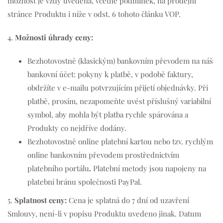
možnost je vždy uvedena, včetně podmínek, na prodejní
stránce Produktu i níže v odst. 6 tohoto článku VOP.
4.
Možnosti úhrady ceny
:
Bezhotovostně (klasickým) bankovním převodem na náš
bankovní účet: pokyny k platbě, v podobě faktury,
obdržíte v e-mailu potvrzujícím přijetí objednávky. Při
platbě, prosím, nezapomeňte uvést příslušný variabilní
symbol, aby mohla být platba rychle spárována a
Produkty co nejdříve dodány.
Bezhotovostně online platební kartou nebo tzv. rychlým
online bankovním převodem prostřednictvím
platebního portálu
.
Platební metody jsou napojeny na
platební bránu společnosti PayPal.
5.
Splatnost ceny:
Cena je splatná do 7 dní od uzavření
Smlouvy, není-li v popisu Produktu uvedeno jinak. Datum