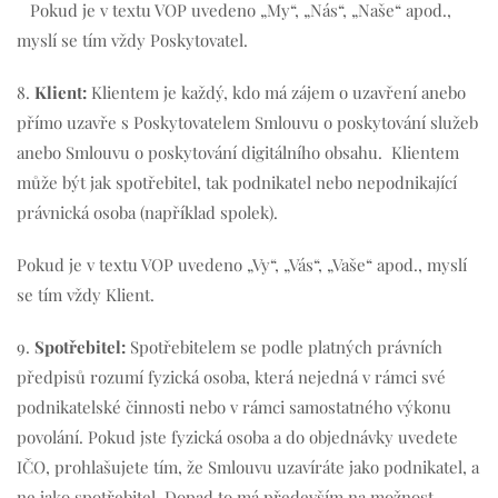
Pokud je v textu VOP uvedeno „My“, „Nás“, „Naše“ apod.,
myslí se tím vždy Poskytovatel.
8.
Klient:
Klientem je každý, kdo má zájem o uzavření anebo
přímo uzavře s Poskytovatelem Smlouvu o poskytování služeb
anebo Smlouvu o poskytování digitálního obsahu. Klientem
může být jak spotřebitel, tak podnikatel nebo nepodnikající
právnická osoba (například spolek).
Pokud je v textu VOP uvedeno „Vy“, „Vás“, „Vaše“ apod., myslí
se tím vždy Klient.
9.
Spotřebitel:
Spotřebitelem se podle platných právních
předpisů rozumí fyzická osoba, která nejedná v rámci své
podnikatelské činnosti nebo v rámci samostatného výkonu
povolání. Pokud jste fyzická osoba a do objednávky uvedete
IČO, prohlašujete tím, že Smlouvu uzavíráte jako podnikatel, a
ne jako spotřebitel. Dopad to má především na možnost