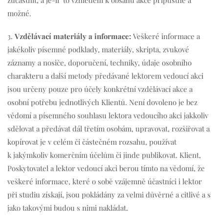
zúčastnit, a je-li to vzhledem k obsahu akce přípustné a
možné.
3.
Vzdělávací materiály a informace:
Veškeré informace a
jakékoliv písemné podklady, materiály, skripta, zvukové
záznamy a nosiče, doporučení, techniky, údaje osobního
charakteru a další metody předávané lektorem vedoucí akci
jsou určeny pouze pro účely konkrétní vzdělávací akce a
osobní potřebu jednotlivých Klientů. Není dovoleno je bez
vědomí a písemného souhlasu lektora vedoucího akci jakkoliv
sdělovat a předávat dál třetím osobám, upravovat, rozšiřovat a
kopírovat je v celém či částečném rozsahu, používat
k jakýmkoliv komerčním účelům či jinde publikovat. Klient,
Poskytovatel a lektor vedoucí akci berou tímto na vědomí, že
veškeré informace, které o sobě vzájemně účastníci i lektor
při studiu získají, jsou pokládány za velmi důvěrné a citlivé a s
jako takovými budou s nimi nakládat.