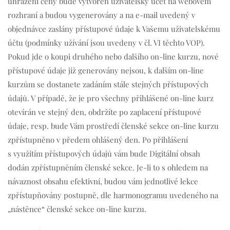
uhrazení ceny bude vytvořen uživatelský účet na webovém
rozhraní a budou vygenerovány a na e-mail uvedený v
objednávce zaslány přístupové údaje k Vašemu uživatelskému
účtu (podmínky užívání jsou uvedeny v čl. VI těchto VOP).
Pokud jde o koupi druhého nebo dalšího on-line kurzu, nové
přístupové údaje již generovány nejsou, k dalším on-line
kurzům se dostanete zadáním stále stejných přístupových
údajů. V případě, že je pro všechny přihlášené on-line kurz
otevírán ve stejný den, obdržíte po zaplacení přístupové
údaje, resp. bude Vám prostředí členské sekce on-line kurzu
zpřístupněno v předem ohlášený den. Po přihlášení
s využitím přístupových údajů vám bude Digitální obsah
dodán zpřístupněním členské sekce. Je-li to s ohledem na
návaznost obsahu efektivní, budou vám jednotlivé lekce
zpřístupňovány postupně, dle harmonogramu uvedeného na
„nástěnce“ členské sekce on-line kurzu.