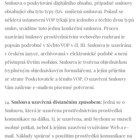
Smlouva o poskytování digitálního obsahu, případně smlouvy
obsahující oba tyto typy (tzv. smíšená smlouva). Pokud se
některá ustanovení VOP týkají jen jednoho z těchto dvou typů
smluv, uvádíme tuto jednu konkrétní smlouvu. Proces
uzavírání Smlouvy prostřednictvím webového rozhraní je
popsán podrobně v těchto VOP v čl. III. Smlouva je uzavírána
v českém jazyce, archivovaná v elektronické podobě a není
přístupná třetím osobám. Smlouva je tvořena objednávkou
(vyplněným objednávkovým formulářem), a jejím přijetím
ze strany Poskytovatele a těmito VOP. O uzavření Smlouvy
Vám zašleme e-mailem písemné potvrzení.
14.
Smlouva uzavřená distančním způsobem:
Jedná se o
Smlouvu, která je uzavřena prostřednictvím prostředků
komunikace na dálku, tj. je uzavřena, aniž bychom se museli
osobně potkat, neboť k jejímu uzavření využíváme Web a e-
mail. Náklady spojené s použitím prostředků komunikace na