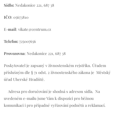
Sídlo:
Nedakonice 221, 687 38
IČO
: 05673810
E-
mail
: vikate@centrum.cz
Telefon:
725007656
Provozovna
: Nedakonice 221, 687 38
Poskytovatel je zapsaný v živnostenském rejstříku. Úřadem
příslušným dle § 71 odst. 2 živnostenského zákona je Městský
úřad Uherské Hradiště.
Adresa pro doručování je shodná s adresou sídla. Na
uvedeném e-mailu jsme Vám k dispozici pro běžnou
komunikaci i pro případné vyřizování podnětů a reklamací.