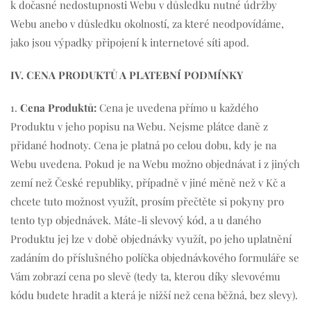
k dočasné nedostupnosti Webu v důsledku nutné údržby
Webu anebo v důsledku okolností, za které neodpovídáme,
jako jsou výpadky připojení k internetové síti apod.
IV. CENA PRODUKTŮ A PLATEBNÍ PODMÍNKY
1.
Cena Produktů:
Cena je uvedena přímo u každého
Produktu v jeho popisu na Webu. Nejsme plátce daně z
přidané hodnoty. Cena je platná po celou dobu, kdy je na
Webu uvedena. Pokud je na Webu možno objednávat i z jiných
zemí než České republiky, případně v jiné měně než v Kč a
chcete tuto možnost využít, prosím přečtěte si pokyny pro
tento typ objednávek. Máte-li slevový kód, a u daného
Produktu jej lze v době objednávky využít, po jeho uplatnění
zadáním do příslušného políčka objednávkového formuláře se
Vám zobrazí cena po slevě (tedy ta, kterou díky slevovému
kódu budete hradit a která je nižší než cena běžná, bez slevy).