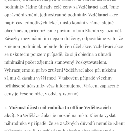
podmínky řádné úhrady celé ceny za Vzdělávací akci. Jsme
oprávněni změnit jednostranně podmínky Vzdělávací akce
např. čas jednotlivých lekcí, místo konání v rámci stejné
obce/města, přičemž jsme povinni o tom Klienta vyrozumět.
Závazky mezi námi tím nejsou dotčeny, odpovídáme za to, že
změnou podmínek nebude dotčen účel akce. Vzdělávací akce
se uskuteční pouze v případě, že si ji objedná a uhradí
minimální počet zájemců stanovený Poskytovatelem.
Vyhrazujeme si právo zrušení Vzdělávací akce při nízkém
zájmu či zásahu vyšší moci. V takovém případě všechny
přihlášené účastníky včas informujeme. Vrácení zaplacené
ceny je řešeno níže, v odst. 5. (storno)
2.
Možnost účasti náhradníka (u offline Vzdělávacích
akcí):
Na Vzdělávací akci je možné na místo Klienta vyslat
náhradníka v případě, že se z vážných důvodů nemůže Klient