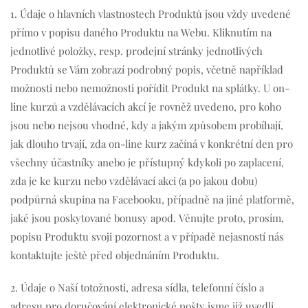
1. Údaje o hlavních vlastnostech Produktů jsou vždy uvedené
přímo v popisu daného Produktu na Webu. Kliknutím na
jednotlivé položky, resp. prodejní stránky jednotlivých
Produktů se Vám zobrazí podrobný popis, včetně například
možnosti nebo nemožnosti pořídit Produkt na splátky. U on-
line kurzů a vzdělávacích akcí je rovněž uvedeno, pro koho
jsou nebo nejsou vhodné, kdy a jakým způsobem probíhají,
jak dlouho trvají, zda on-line kurz začíná v konkrétní den pro
všechny účastníky anebo je přístupný kdykoli po zaplacení,
zda je ke kurzu nebo vzdělávací akci (a po jakou dobu)
podpůrná skupina na Facebooku, případně na jiné platformě,
jaké jsou poskytované bonusy apod. Věnujte proto, prosím,
popisu Produktu svoji pozornost a v případě nejasností nás
kontaktujte ještě před objednáním Produktu.
2. Údaje o Naší totožnosti, adresa sídla, telefonní číslo a
adresu pro doručování elektronické pošty jsme již uvedli