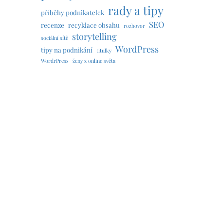
rady a tipy
příběhy podnikatelek
SEO
recenze
recyklace obsahu
rozhovor
storytelling
sociální sítě
WordPress
tipy na podnikání
titulky
WordrPress
ženy z online světa