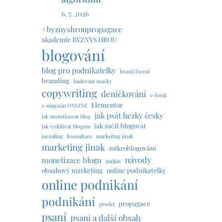
6. 7. 2026
#byznyshroupropagace
akademie BYZNYS HROU
blogování
blog pro podnikatelky
brand focení
branding
budování značky
copywriting
deníčkování
e-book
Elementor
e-magazín ONLINE
jak psát hezky česky
jak monetizovat blog
jak začít blogovat
jak vydělávat blogem
jurnaling
kouzultace
markeitng jinak
marketing jinak
mikroblogování
návody
monetizace blogu
nadpis
obsahový marketing
online podnikatelky
online podnikání
podnikání
propagace
prodej
psaní
psaní a další obsah