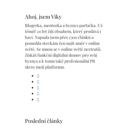
Ahoj, jsem Viky
orba
Blogerka, mentorka a byznys parťačka. Už
téměř 20 let žiji obsahem, který prodává i
baví. Napsala jsem přes 2300 článků a
pomohla stovkám žen najít směr v online
světě. Se mnou se v online světě neztratíš.
Získáš funkční digitální domov pro svůj
byznys a k tomu také profesionální PR
t více
skrze moji platformu.
facebook
linkedin
pinterest
instagram
youtube
Poslední články