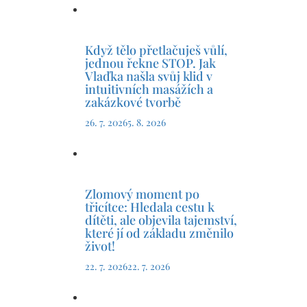
Když tělo přetlačuješ vůlí,
jednou řekne STOP. Jak
Vlaďka našla svůj klid v
intuitivních masážích a
ypořádat
zakázkové tvorbě
26. 7. 2026
5. 8. 2026
Zlomový moment po
íc si ho
třicítce: Hledala cestu k
hled,
dítěti, ale objevila tajemství,
které jí od základu změnilo
život!
22. 7. 2026
22. 7. 2026