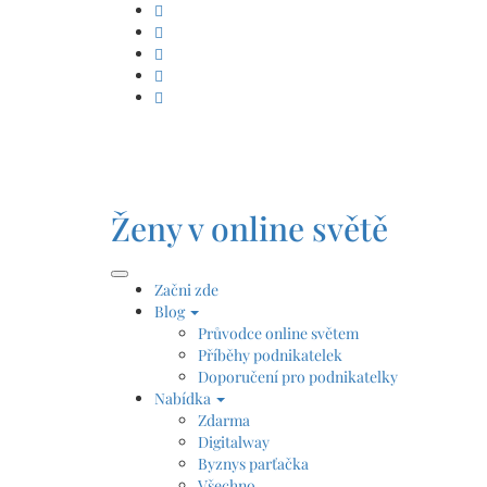
Skip
to
content
Ženy v online světě
Začni zde
Blog
Průvodce online světem
Příběhy podnikatelek
Doporučení pro podnikatelky
Nabídka
Zdarma
Digitalway
Byznys parťačka
Všechno