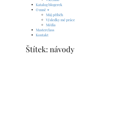
Katalog blogerek
O mně
Můj příběh
Výsledky mé práce
Média
Masterclass
Kontakt
Štítek:
návody
Průvodce online světem
/
18. 6. 2024
8. 4. 2026
NÁVOD NA JEDNODUCH