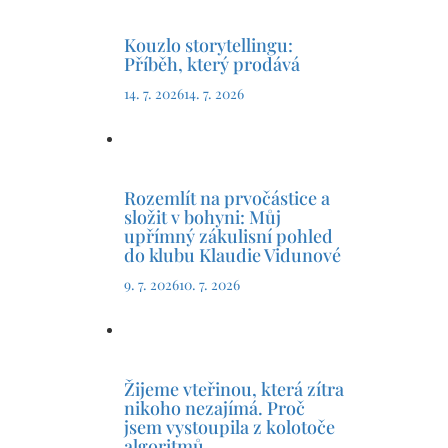
Kouzlo storytellingu:
Příběh, který prodává
14. 7. 2026
14. 7. 2026
Rozemlít na prvočástice a
složit v bohyni: Můj
upřímný zákulisní pohled
do klubu Klaudie Vidunové
9. 7. 2026
10. 7. 2026
Žijeme vteřinou, která zítra
nikoho nezajímá. Proč
jsem vystoupila z kolotoče
algoritmů