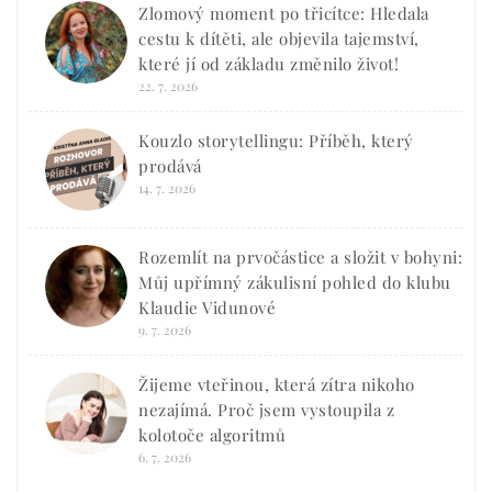
Zlomový moment po třicítce: Hledala
cestu k dítěti, ale objevila tajemství,
které jí od základu změnilo život!
22. 7. 2026
Kouzlo storytellingu: Příběh, který
prodává
14. 7. 2026
Rozemlít na prvočástice a složit v bohyni:
Můj upřímný zákulisní pohled do klubu
Klaudie Vidunové
9. 7. 2026
Žijeme vteřinou, která zítra nikoho
nezajímá. Proč jsem vystoupila z
kolotoče algoritmů
6. 7. 2026