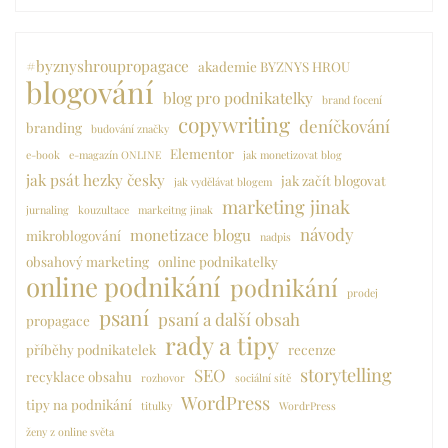
#byznyshroupropagace
akademie BYZNYS HROU
blogování
blog pro podnikatelky
brand focení
copywriting
deníčkování
branding
budování značky
Elementor
e-book
e-magazín ONLINE
jak monetizovat blog
jak psát hezky česky
jak začít blogovat
jak vydělávat blogem
marketing jinak
jurnaling
kouzultace
markeitng jinak
návody
monetizace blogu
mikroblogování
nadpis
obsahový marketing
online podnikatelky
online podnikání
podnikání
prodej
psaní
psaní a další obsah
propagace
rady a tipy
příběhy podnikatelek
recenze
storytelling
SEO
recyklace obsahu
rozhovor
sociální sítě
WordPress
tipy na podnikání
titulky
WordrPress
ženy z online světa