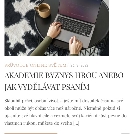
/
PRŮVODCE ONLINE SVĚTEM
23. 9. 2022
AKADEMIE BYZNYS HROU ANEBO
JAK VYDĚLÁVAT PSANÍM
Skloubit práci, osobní život, a ještě mít dostatek času na své
okolí může být občas více než náročné. Nicméně pokud si
ujasníte své hlavní cíle a vezmete svůj kariérní růst pevně do
vlastních rukou, můžete do svého […]