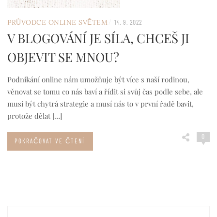
/
PRŮVODCE ONLINE SVĚTEM
14. 9. 2022
V BLOGOVÁNÍ JE SÍLA, CHCEŠ JI
OBJEVIT SE MNOU?
Podnikání online nám umožňuje být více s naší rodinou,
věnovat se tomu co nás baví a řídit si svůj čas podle sebe, ale
musí být chytrá strategie a musí nás to v první řadě bavit,
protože dělat […]
0
POKRAČOVAT VE ČTENÍ