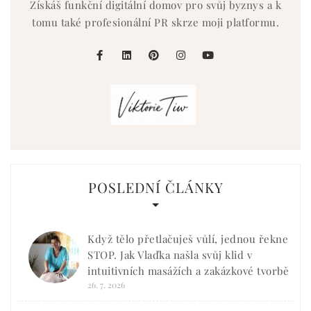
Získáš funkční digitální domov pro svůj byznys a k
tomu také profesionální PR skrze moji platformu.
facebook
linkedin
pinterest
instagram
youtube
POSLEDNÍ ČLÁNKY
Když tělo přetlačuješ vůlí, jednou řekne
STOP. Jak Vlaďka našla svůj klid v
intuitivních masážích a zakázkové tvorbě
26. 7. 2026