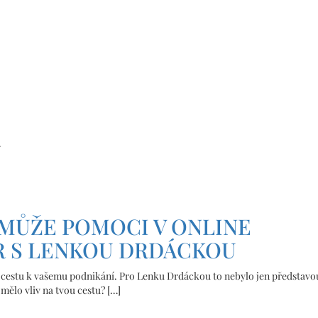
a
 MŮŽE POMOCI V ONLINE
R S LENKOU DRDÁCKOU
t cestu k vašemu podnikání. Pro Lenku Drdáckou to nebylo jen představou
 mělo vliv na tvou cestu? […]