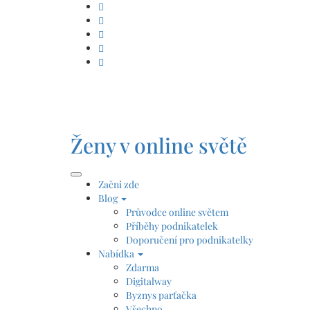
Skip
to
content
Ženy v online světě
Začni zde
Blog
Průvodce online světem
Příběhy podnikatelek
Doporučení pro podnikatelky
Nabídka
Zdarma
Digitalway
Byznys parťačka
Všechno