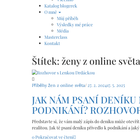
Katalog blogerek
O mně
Můj příběh
Výsledky mé práce
Média
Masterclass
Kontakt
Štítek:
ženy z online svět
/
27. 2. 2024
17. 5. 2025
Příběhy žen z online světa
JAK NÁM PSANÍ DENÍKU
PODNIKÁNÍ? ROZHOVO
Představte si, že vám malý zápis do deníku může otevří
realitou. Jak tě psaní deníku přivedlo k podnikání a jaký
0
Pokračovat ve čtení