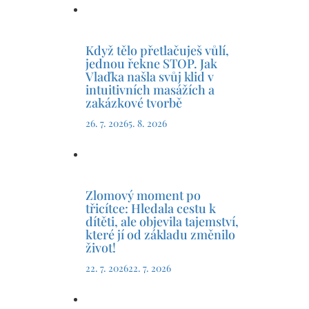
Když tělo přetlačuješ vůlí,
jednou řekne STOP. Jak
Vlaďka našla svůj klid v
intuitivních masážích a
zakázkové tvorbě
26. 7. 2026
5. 8. 2026
Zlomový moment po
třicítce: Hledala cestu k
dítěti, ale objevila tajemství,
které jí od základu změnilo
život!
22. 7. 2026
22. 7. 2026