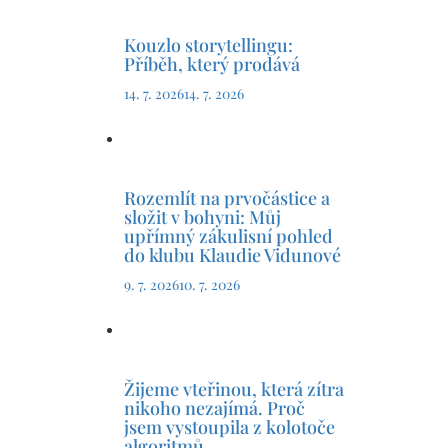
Kouzlo storytellingu:
Příběh, který prodává
14. 7. 2026
14. 7. 2026
Rozemlít na prvočástice a
složit v bohyni: Můj
upřímný zákulisní pohled
do klubu Klaudie Vidunové
9. 7. 2026
10. 7. 2026
Žijeme vteřinou, která zítra
nikoho nezajímá. Proč
jsem vystoupila z kolotoče
algoritmů