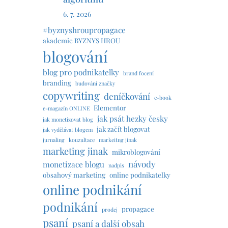
6. 7. 2026
#byznyshroupropagace
akademie BYZNYS HROU
blogování
blog pro podnikatelky
brand focení
branding
budování značky
copywriting
deníčkování
e-book
Elementor
e-magazín ONLINE
jak psát hezky česky
jak monetizovat blog
jak začít blogovat
jak vydělávat blogem
jurnaling
kouzultace
markeitng jinak
marketing jinak
mikroblogování
návody
monetizace blogu
nadpis
obsahový marketing
online podnikatelky
online podnikání
podnikání
propagace
prodej
psaní
psaní a další obsah