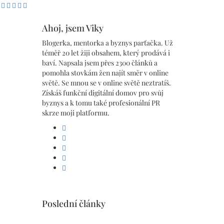
Ahoj, jsem Viky
Blogerka, mentorka a byznys parťačka. Už
téměř 20 let žiji obsahem, který prodává i
baví. Napsala jsem přes 2300 článků a
pomohla stovkám žen najít směr v online
světě. Se mnou se v online světě neztratíš.
Získáš funkční digitální domov pro svůj
byznys a k tomu také profesionální PR
skrze moji platformu.
facebook
linkedin
pinterest
instagram
youtube
Poslední články