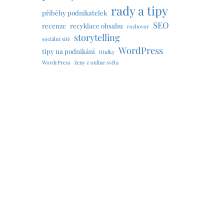
rady a tipy
příběhy podnikatelek
SEO
recenze
recyklace obsahu
rozhovor
storytelling
sociální sítě
WordPress
tipy na podnikání
titulky
WordrPress
ženy z online světa