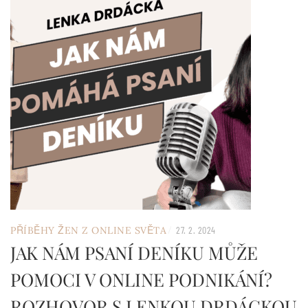
/
PŘÍBĚHY ŽEN Z ONLINE SVĚTA
27. 2. 2024
JAK NÁM PSANÍ DENÍKU MŮŽE
POMOCI V ONLINE PODNIKÁNÍ?
ROZHOVOR S LENKOU DRDÁCKOU