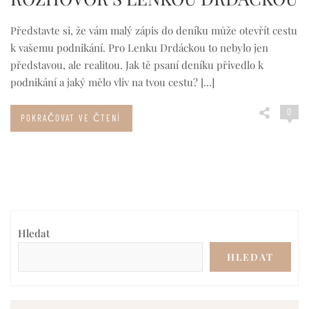
Představte si, že vám malý zápis do deníku může otevřít cestu
k vašemu podnikání. Pro Lenku Drdáckou to nebylo jen
představou, ale realitou. Jak tě psaní deníku přivedlo k
podnikání a jaký mělo vliv na tvou cestu? […]
0
POKRAČOVAT VE ČTENÍ
Hledat
HLEDAT