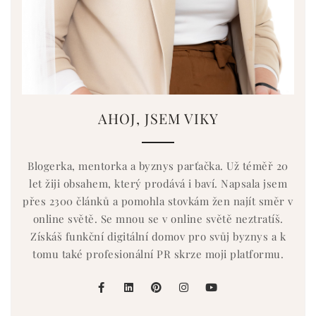
AHOJ, JSEM VIKY
Blogerka, mentorka a byznys parťačka. Už téměř 20
let žiji obsahem, který prodává i baví. Napsala jsem
přes 2300 článků a pomohla stovkám žen najít směr v
online světě. Se mnou se v online světě neztratíš.
Získáš funkční digitální domov pro svůj byznys a k
tomu také profesionální PR skrze moji platformu.
facebook
linkedin
pinterest
instagram
youtube