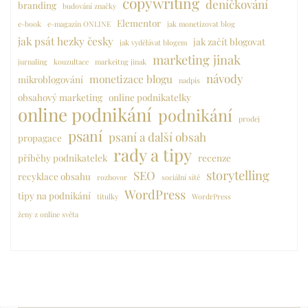
copywriting
deníčkování
branding
budování značky
Elementor
e-book
e-magazín ONLINE
jak monetizovat blog
jak psát hezky česky
jak začít blogovat
jak vydělávat blogem
marketing jinak
jurnaling
kouzultace
markeitng jinak
návody
monetizace blogu
mikroblogování
nadpis
obsahový marketing
online podnikatelky
online podnikání
podnikání
prodej
psaní
psaní a další obsah
propagace
rady a tipy
příběhy podnikatelek
recenze
storytelling
SEO
recyklace obsahu
rozhovor
sociální sítě
WordPress
tipy na podnikání
titulky
WordrPress
ženy z online světa