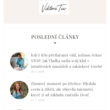
POSLEDNÍ ČLÁNKY
Když tělo přetlačuješ vůlí, jednou řekne
STOP. Jak Vlaďka našla svůj klid v
intuitivních masážích a zakázkové tvorbě
26. 7. 2026
Zlomový moment po třicítce: Hledala
cestu k dítěti, ale objevila tajemství,
které jí od základu změnilo život!
22. 7. 2026