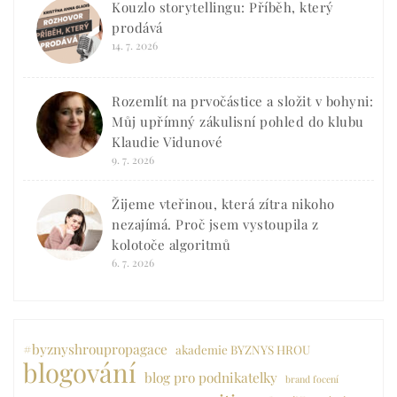
Kouzlo storytellingu: Příběh, který
prodává
14. 7. 2026
Rozemlít na prvočástice a složit v bohyni:
Můj upřímný zákulisní pohled do klubu
Klaudie Vidunové
9. 7. 2026
Žijeme vteřinou, která zítra nikoho
nezajímá. Proč jsem vystoupila z
kolotoče algoritmů
6. 7. 2026
#byznyshroupropagace
akademie BYZNYS HROU
blogování
blog pro podnikatelky
brand focení