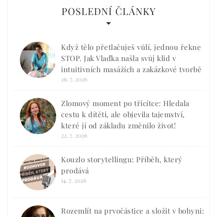
POSLEDNÍ ČLÁNKY
Když tělo přetlačuješ vůlí, jednou řekne
STOP. Jak Vlaďka našla svůj klid v
intuitivních masážích a zakázkové tvorbě
26. 7. 2026
Zlomový moment po třicítce: Hledala
cestu k dítěti, ale objevila tajemství,
které jí od základu změnilo život!
22. 7. 2026
Kouzlo storytellingu: Příběh, který
prodává
14. 7. 2026
Rozemlít na prvočástice a složit v bohyni: