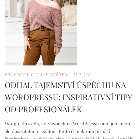
/
PRŮVODCE ONLINE SVĚTEM
28. 5. 2024
ODHAL TAJEMSTVÍ ÚSPĚCHU NA
WORDPRESSU: INSPIRATIVNÍ TIPY
OD PROFESIONÁLEK
Vstupte do světa, kde úspěch na WordPressu není jen snem,
ale dosažitelnou realitou. Tento článek vám přináší
inspirativní a osvědčené tipy od profesionálek, které si prošly