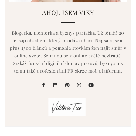
AHOJ, JSEM VIKY
Blogerka, mentorka a byznys parťačka. Už téměř 20
let žiji obsahem, který prodává i baví. Napsala jsem
přes 2300 článků a pomohla stovkám žen najít směr v
online světě. Se mnou se v online světě neztratíš.
Získáš funkční digitální domov pro svůj byznys a k
tomu také profesionální PR skrze moji platformu.
facebook
linkedin
pinterest
instagram
youtube