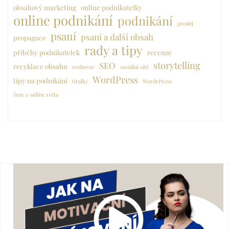
obsahový marketing
online podnikatelky
online podnikání
podnikání
prodej
psaní
psaní a další obsah
propagace
rady a tipy
příběhy podnikatelek
recenze
storytelling
SEO
recyklace obsahu
rozhovor
sociální sítě
WordPress
tipy na podnikání
titulky
WordrPress
ženy z online světa