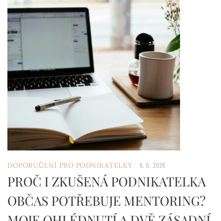
/
DOPORUČENÍ PRO PODNIKATELKY
9. 6. 2026
PROČ I ZKUŠENÁ PODNIKATELKA
OBČAS POTŘEBUJE MENTORING?
MOJE OHLÉDNUTÍ A DVĚ ZÁSADNÍ