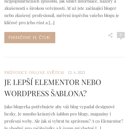
nejpopulárnějších způsobů, jak sdílet informace, názory a
zkušenosti s širokou veřejností. Ať už jste začínající bloger
nebo zkušený profesionál, měření úspěchu vašeho blogu je
klíčové pro jeho růst a […]
0
POKRAČOVAT VE ČTENÍ
/
PRŮVODCE ONLINE SVĚTEM
23. 4. 2023
JE LEPŠÍ ELEMENTOR NEBO
WORDPRESS ŠABLONA?
Jako blogerka potřebujete aby váš blog vypadal designově
hezky. Je mnoho krásných šablon pro blogy, magazíny i
profesní weby. Ale jak si vybrat tu správnou? A co Elementor?
Je vhodný pro začátečníky a k čemu mi vlastně […]