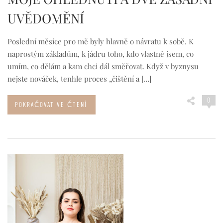
UVĚDOMĚNÍ
Poslední měsíce pro mě byly hlavně o návratu k sobě. K
naprostým základům, k jádru toho, kdo vlastně jsem, co
umím, co dělám a kam chci dál směřovat. Když v byznysu
nejste nováček, tenhle proces „čištění a […]
0
POKRAČOVAT VE ČTENÍ