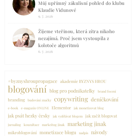
Můj upřímný zákulisní pohled do klubu
Klaudie Vidunové
9. 7. 2026
Žijeme vteřinou, která zítra nikoho
nezajímá. Proč jsem vystoupila z
kolotoče algoritmů
6. 7. 2026
#byznyshroupropagace
akademie BYZNYS HROU
blogování
blog pro podnikatelky
brand focení
copywriting
deníčkování
branding
budování značky
Elementor
e-book
e-magazín ONLINE
jak monetizovat blog
jak psát hezky česky
jak začít blogovat
jak vydělávat blogem
marketing jinak
jurnaling
kouzultace
markeitng jinak
návody
monetizace blogu
mikroblogování
nadpis