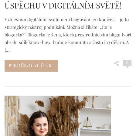
ÚSPĚCHU V DIGITÁLNÍM SVĚTĚ!
V dnešním digitálním světě není blogování jen koníček – je to
strategický nástroj podnikání. Možná si říkáte: „Co je
blogerka?“ Blogerka je žena, která prostřednictvím blogu tvoří
obsah, sdílí know-how, buduje komunitu a často i vydělává. A
[…]
0
POKRAČOVAT VE ČTENÍ