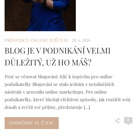
/
PRŮVODCE ONLINE SVĚTEM
26. 4. 2024
BLOG JE V PODNIKÁNÍ VELMI
DŮLEŽITÝ, UŽ HO MÁŠ?
Proč se věnovat blogování: Klíč k úspěchu pro online
podnikatelky Blogování se stalo jedním z nejsilnějších
nástrojů v arzenálu online marketingu. Pro online
podnikatelky, které hledají efektivní způsoby, jak rozšířit svůj
dosah a zvýšit své příjmy, představuje […]
0
POKRAČOVAT VE ČTENÍ