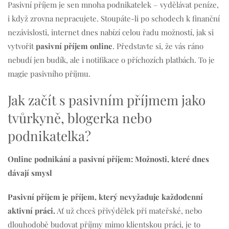
Pasivní příjem je sen mnoha podnikatelek – vydělávat peníze,
i když zrovna nepracujete. Stoupáte-li po schodech k finanční
nezávislosti, internet dnes nabízí celou řadu možností, jak si
vytvořit
pasivní příjem online
. Představte si, že vás ráno
nebudí jen budík, ale i notifikace o příchozích platbách. To je
magie pasivního příjmu.
Jak začít s pasivním příjmem jako
tvůrkyně, blogerka nebo
podnikatelka?
Online podnikání a pasivní příjem: Možnosti, které dnes
dávají smysl
Pasivní příjem je příjem, který nevyžaduje každodenní
aktivní práci.
Ať už chceš přivýdělek při mateřské, nebo
dlouhodobě budovat příjmy mimo klientskou práci, je to