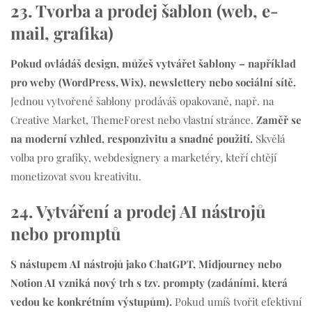
23. Tvorba a prodej šablon (web, e-
mail, grafika)
Pokud ovládáš design, můžeš vytvářet šablony – například
pro weby (WordPress, Wix), newslettery nebo sociální sítě.
Jednou vytvořené šablony prodáváš opakovaně, např. na
Creative Market, ThemeForest nebo vlastní stránce.
Zaměř se
na moderní vzhled, responzivitu a snadné použití.
Skvělá
volba pro grafiky, webdesignery a marketéry, kteří chtějí
monetizovat svou kreativitu.
24. Vytváření a prodej AI nástrojů
nebo promptů
S nástupem AI nástrojů jako ChatGPT, Midjourney nebo
Notion AI vzniká nový trh s tzv. prompty (zadáními, která
vedou ke konkrétním výstupům).
Pokud umíš tvořit efektivní