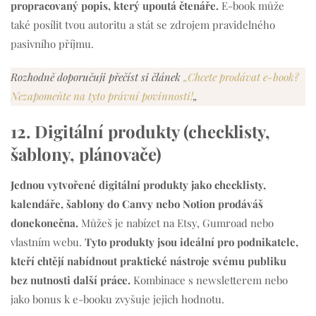
propracovaný popis, který upoutá čtenáře.
E-book může
také posílit tvou autoritu a stát se zdrojem pravidelného
pasivního příjmu.
Rozhodně doporučuji přečíst si článek
„Chcete prodávat e-book?
Nezapomeňte na tyto právní povinnosti!
„
12. Digitální produkty (checklisty,
šablony, plánovače)
Jednou vytvořené digitální produkty jako checklisty,
kalendáře, šablony do Canvy nebo Notion prodáváš
donekonečna.
Můžeš je nabízet na Etsy, Gumroad nebo
vlastním webu.
Tyto produkty jsou ideální pro podnikatele,
kteří chtějí nabídnout praktické nástroje svému publiku
bez nutnosti další práce.
Kombinace s newsletterem nebo
jako bonus k e-booku zvyšuje jejich hodnotu.