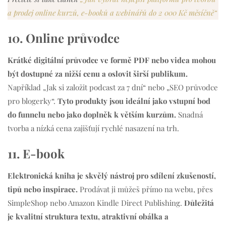
a prodej online kurzů, e-booků a webinářů do 2 000 Kč měsíčně“
10. Online průvodce
Krátké digitální průvodce ve formě PDF nebo videa mohou
být dostupné za nižší cenu a oslovit širší publikum.
Například „Jak si založit podcast za 7 dní“ nebo „SEO průvodce
pro blogerky“.
Tyto produkty jsou ideální jako vstupní bod
do funnelu nebo jako doplněk k větším kurzům.
Snadná
tvorba a nízká cena zajišťují rychlé nasazení na trh.
11. E-book
Elektronická kniha je skvělý nástroj pro sdílení zkušeností,
tipů nebo inspirace.
Prodávat ji můžeš přímo na webu, přes
SimpleShop nebo Amazon Kindle Direct Publishing.
Důležitá
je kvalitní struktura textu, atraktivní obálka a