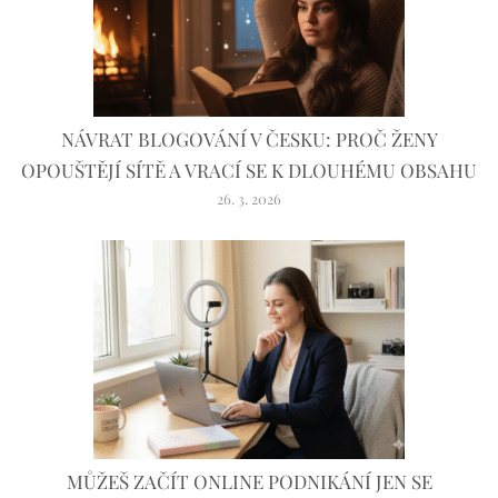
NÁVRAT BLOGOVÁNÍ V ČESKU: PROČ ŽENY
OPOUŠTĚJÍ SÍTĚ A VRACÍ SE K DLOUHÉMU OBSAHU
26. 3. 2026
MŮŽEŠ ZAČÍT ONLINE PODNIKÁNÍ JEN SE