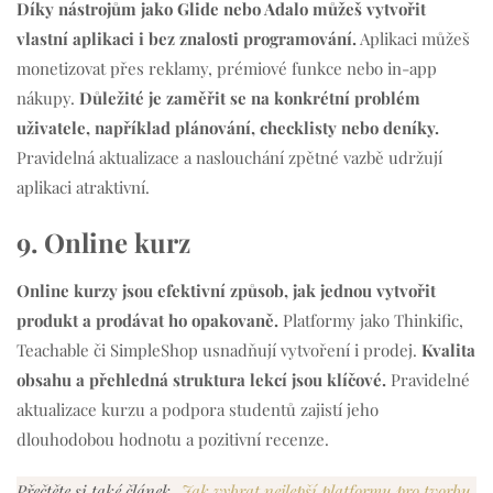
Díky nástrojům jako Glide nebo Adalo můžeš vytvořit
vlastní aplikaci i bez znalosti programování.
Aplikaci můžeš
monetizovat přes reklamy, prémiové funkce nebo in-app
nákupy.
Důležité je zaměřit se na konkrétní problém
uživatele, například plánování, checklisty nebo deníky.
Pravidelná aktualizace a naslouchání zpětné vazbě udržují
aplikaci atraktivní.
9. Online kurz
Online kurzy jsou efektivní způsob, jak jednou vytvořit
produkt a prodávat ho opakovaně.
Platformy jako Thinkific,
Teachable či SimpleShop usnadňují vytvoření i prodej.
Kvalita
obsahu a přehledná struktura lekcí jsou klíčové.
Pravidelné
aktualizace kurzu a podpora studentů zajistí jeho
dlouhodobou hodnotu a pozitivní recenze.
Přečtěte si také článek
„Jak vybrat nejlepší platformu pro tvorbu