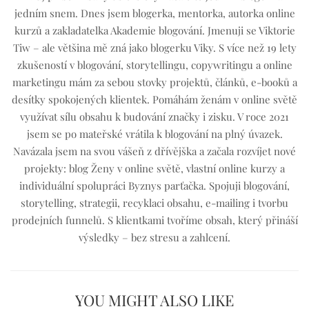
jedním snem. Dnes jsem blogerka, mentorka, autorka online
kurzů a zakladatelka Akademie blogování. Jmenuji se Viktorie
Tiw – ale většina mě zná jako blogerku Viky. S více než 19 lety
zkušeností v blogování, storytellingu, copywritingu a online
marketingu mám za sebou stovky projektů, článků, e-booků a
desítky spokojených klientek. Pomáhám ženám v online světě
využívat sílu obsahu k budování značky i zisku. V roce 2021
jsem se po mateřské vrátila k blogování na plný úvazek.
Navázala jsem na svou vášeň z dřívějška a začala rozvíjet nové
projekty: blog Ženy v online světě, vlastní online kurzy a
individuální spolupráci Byznys parťačka. Spojuji blogování,
storytelling, strategii, recyklaci obsahu, e-mailing i tvorbu
prodejních funnelů. S klientkami tvoříme obsah, který přináší
výsledky – bez stresu a zahlcení.
YOU MIGHT ALSO LIKE