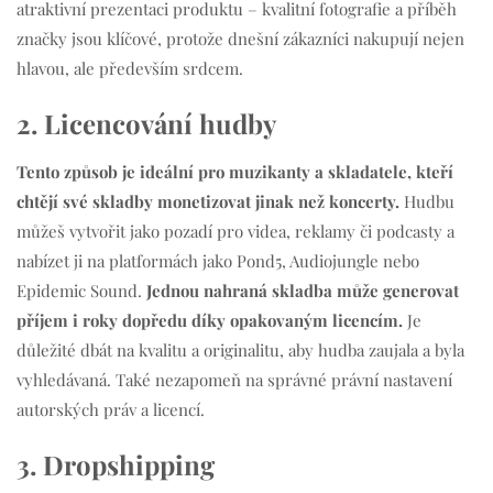
atraktivní prezentaci produktu – kvalitní fotografie a příběh
značky jsou klíčové, protože dnešní zákazníci nakupují nejen
hlavou, ale především srdcem.
2. Licencování hudby
Tento způsob je ideální pro muzikanty a skladatele, kteří
chtějí své skladby monetizovat jinak než koncerty.
Hudbu
můžeš vytvořit jako pozadí pro videa, reklamy či podcasty a
nabízet ji na platformách jako Pond5, Audiojungle nebo
Epidemic Sound.
Jednou nahraná skladba může generovat
příjem i roky dopředu díky opakovaným licencím.
Je
důležité dbát na kvalitu a originalitu, aby hudba zaujala a byla
vyhledávaná. Také nezapomeň na správné právní nastavení
autorských práv a licencí.
3. Dropshipping