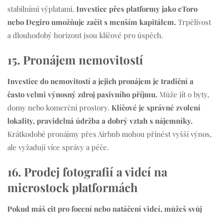
stabilními výplatami.
Investice přes platformy jako eToro
nebo Degiro umožňuje začít s menším kapitálem.
Trpělivost
a dlouhodobý horizont jsou klíčové pro úspěch.
15. Pronájem nemovitostí
Investice do nemovitostí a jejich pronájem je tradiční a
často velmi výnosný zdroj pasivního příjmu.
Může jít o byty,
domy nebo komerční prostory.
Klíčové je správné zvolení
lokality, pravidelná údržba a dobrý vztah s nájemníky.
Krátkodobé pronájmy přes Airbnb mohou přinést vyšší výnos,
ale vyžadují více správy a péče.
16. Prodej fotografií a videí na
microstock platformách
Pokud máš cit pro focení nebo natáčení videí, můžeš svůj