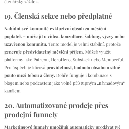
čtenářský zážitek.
19. Členská sekce nebo předplatné
Nabídni své komunitě exkluzivní obsah za měsíční
poplatek – může jít o videa, konzultace, šablony, výzvy nebo
uzavřenou komunitu.
Tento model je velmi stabilní, protože
generuje předvídatelný měsíční příjem
. Můžeš využít
platformy jako Patreon, HeroHero, Substack nebo Memberful.
Pro úspěch je klíčová
pravidelnost, hodnota obsahu a silné
pouto mezi tebou a členy.
Dobře funguje i kombinace s
blogem nebo podcastem jako volně přístupným „návnadovým“
kanálem.
20. Automatizované prodeje přes
prodejní funnely
Marketingové funnely umožňují automaticky prodávat tvé