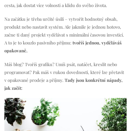
cesta, jak dostat více volnosti a klidu do svého života.
Na začátku je třeba určité úsilí – vytvořit hodnotný obsah,
produkt nebo nastavit systém. Ale jakmile je jednou hotovo,
začne ti daný projekt vydělávat s minimální časovou investicí.
A to je to kouzlo pasivního příjmu:
tvoříš jednou, vyděláváš
opakovaně.
Máš blog? Tvoříš grafiku? Umíš psát, natáčet, kreslit nebo
programovat? Pak máš v rukou dovednosti, které lze přetavit
v opakované prodeje a příjmy.
Tady jsou konkrétní nápady,
jak začít: