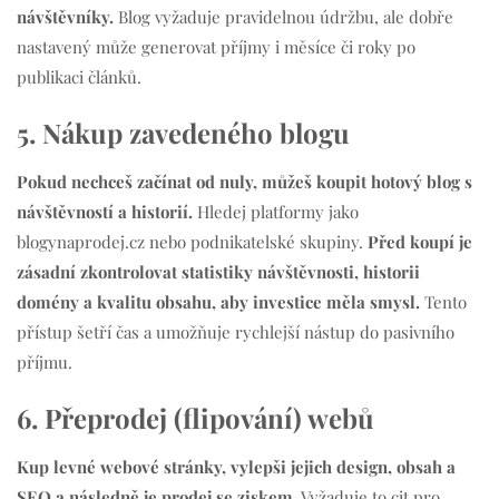
návštěvníky.
Blog vyžaduje pravidelnou údržbu, ale dobře
nastavený může generovat příjmy i měsíce či roky po
publikaci článků.
5. Nákup zavedeného blogu
Pokud nechceš začínat od nuly, můžeš koupit hotový blog s
návštěvností a historií.
Hledej platformy jako
blogynaprodej.cz nebo podnikatelské skupiny.
Před koupí je
zásadní zkontrolovat statistiky návštěvnosti, historii
domény a kvalitu obsahu, aby investice měla smysl.
Tento
přístup šetří čas a umožňuje rychlejší nástup do pasivního
příjmu.
6. Přeprodej (flipování) webů
Kup levné webové stránky, vylepši jejich design, obsah a
SEO a následně je prodej se ziskem.
Vyžaduje to cit pro