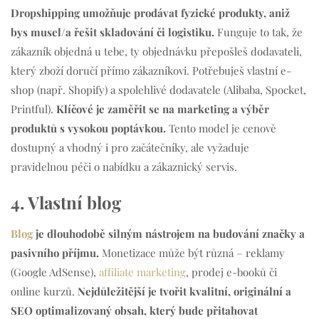
Dropshipping umožňuje prodávat fyzické produkty, aniž
bys musel/a řešit skladování či logistiku.
Funguje to tak, že
zákazník objedná u tebe, ty objednávku přepošleš dodavateli,
který zboží doručí přímo zákazníkovi. Potřebuješ vlastní e-
shop (např. Shopify) a spolehlivé dodavatele (Alibaba, Spocket,
Printful).
Klíčové je zaměřit se na marketing a výběr
produktů s vysokou poptávkou.
Tento model je cenově
dostupný a vhodný i pro začátečníky, ale vyžaduje
pravidelnou péči o nabídku a zákaznický servis.
4. Vlastní blog
Blog
je dlouhodobě silným nástrojem na budování značky a
pasivního příjmu.
Monetizace může být různá – reklamy
(Google AdSense),
affiliate marketing
, prodej e-booků či
online kurzů.
Nejdůležitější je tvořit kvalitní, originální a
SEO optimalizovaný obsah, který bude přitahovat