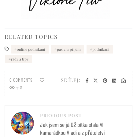
RELATED TOPICS
online podnikání
pasivní příjem
podnikání
rady a tipy
SDÍLEJ:
0 COMMENTS
718
Navigace
PREVIOUS POST
pro
Jak jsem se já Džípítka stala AI
příspěvek
kamarádkou Vladi a z přátelství