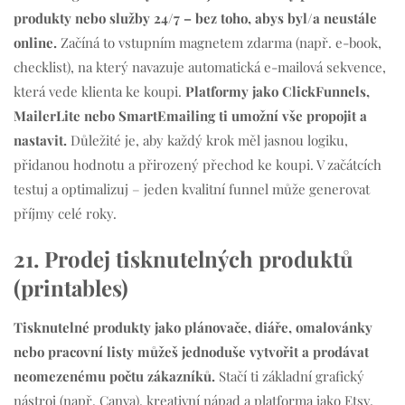
produkty nebo služby 24/7 – bez toho, abys byl/a neustále
online.
Začíná to vstupním magnetem zdarma (např. e-book,
checklist), na který navazuje automatická e-mailová sekvence,
která vede klienta ke koupi.
Platformy jako ClickFunnels,
MailerLite nebo SmartEmailing ti umožní vše propojit a
nastavit.
Důležité je, aby každý krok měl jasnou logiku,
přidanou hodnotu a přirozený přechod ke koupi. V začátcích
testuj a optimalizuj – jeden kvalitní funnel může generovat
příjmy celé roky.
21. Prodej tisknutelných produktů
(printables)
Tisknutelné produkty jako plánovače, diáře, omalovánky
nebo pracovní listy můžeš jednoduše vytvořit a prodávat
neomezenému počtu zákazníků.
Stačí ti základní grafický
nástroj (např. Canva), kreativní nápad a platforma jako Etsy,