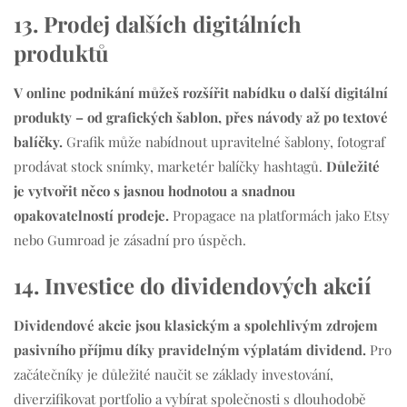
13. Prodej dalších digitálních
produktů
V online podnikání můžeš rozšířit nabídku o další digitální
produkty – od grafických šablon, přes návody až po textové
balíčky.
Grafik může nabídnout upravitelné šablony, fotograf
prodávat stock snímky, marketér balíčky hashtagů.
Důležité
je vytvořit něco s jasnou hodnotou a snadnou
opakovatelností prodeje.
Propagace na platformách jako Etsy
nebo Gumroad je zásadní pro úspěch.
14. Investice do dividendových akcií
Dividendové akcie jsou klasickým a spolehlivým zdrojem
pasivního příjmu díky pravidelným výplatám dividend.
Pro
začátečníky je důležité naučit se základy investování,
diverzifikovat portfolio a vybírat společnosti s dlouhodobě