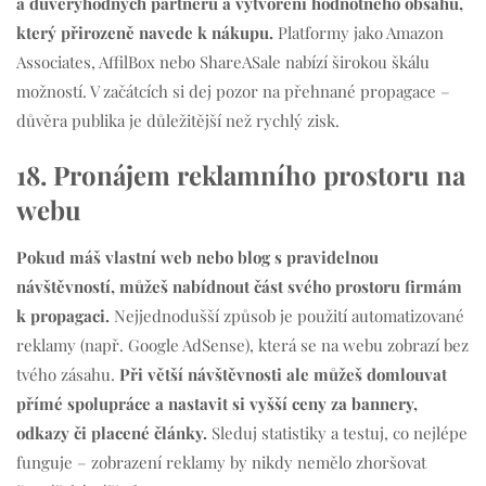
a důvěryhodných partnerů a vytvoření hodnotného obsahu,
který přirozeně navede k nákupu.
Platformy jako Amazon
Associates, AffilBox nebo ShareASale nabízí širokou škálu
možností. V začátcích si dej pozor na přehnané propagace –
důvěra publika je důležitější než rychlý zisk.
18. Pronájem reklamního prostoru na
webu
Pokud máš vlastní web nebo blog s pravidelnou
návštěvností, můžeš nabídnout část svého prostoru firmám
k propagaci.
Nejjednodušší způsob je použití automatizované
reklamy (např. Google AdSense), která se na webu zobrazí bez
tvého zásahu.
Při větší návštěvnosti ale můžeš domlouvat
přímé spolupráce a nastavit si vyšší ceny za bannery,
odkazy či placené články.
Sleduj statistiky a testuj, co nejlépe
funguje – zobrazení reklamy by nikdy nemělo zhoršovat