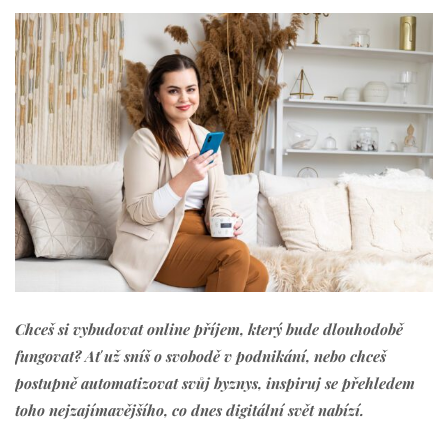
Chceš si vybudovat online příjem, který bude dlouhodobě
fungovat? Ať už sníš o svobodě v podnikání, nebo chceš
postupně automatizovat svůj byznys, inspiruj se přehledem
toho nejzajímavějšího, co dnes digitální svět nabízí.