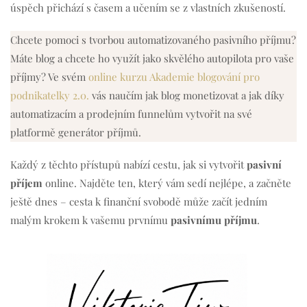
úspěch přichází s časem a učením se z vlastních zkušeností.
Chcete pomoci s tvorbou automatizovaného pasivního příjmu?
Máte blog a chcete ho využít jako skvělého autopilota pro vaše
příjmy? Ve svém
online kurzu Akademie blogování pro
podnikatelky 2.0.
vás naučím jak blog monetizovat a jak díky
automatizacím a prodejním funnelům vytvořit na své
platformě generátor příjmů.
Každý z těchto přístupů nabízí cestu, jak si vytvořit
pasivní
příjem
online. Najděte ten, který vám sedí nejlépe, a začněte
ještě dnes – cesta k finanční svobodě může začít jedním
malým krokem k vašemu prvnímu
pasivnímu příjmu
.