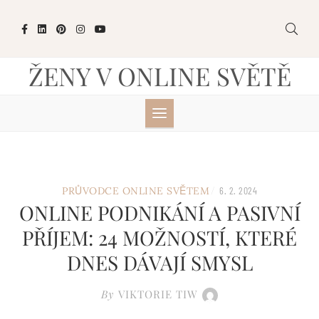
Skip
to
content
ŽENY V ONLINE SVĚTĚ
/
PRŮVODCE ONLINE SVĚTEM
6. 2. 2024
ONLINE PODNIKÁNÍ A PASIVNÍ
PŘÍJEM: 24 MOŽNOSTÍ, KTERÉ
DNES DÁVAJÍ SMYSL
By
VIKTORIE TIW