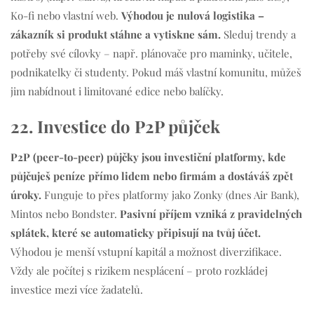
Ko-fi nebo vlastní web.
Výhodou je nulová logistika –
zákazník si produkt stáhne a vytiskne sám.
Sleduj trendy a
potřeby své cílovky – např. plánovače pro maminky, učitele,
podnikatelky či studenty. Pokud máš vlastní komunitu, můžeš
jim nabídnout i limitované edice nebo balíčky.
22. Investice do P2P půjček
P2P (peer-to-peer) půjčky jsou investiční platformy, kde
půjčuješ peníze přímo lidem nebo firmám a dostáváš zpět
úroky.
Funguje to přes platformy jako Zonky (dnes Air Bank),
Mintos nebo Bondster.
Pasivní příjem vzniká z pravidelných
splátek, které se automaticky připisují na tvůj účet.
Výhodou je menší vstupní kapitál a možnost diverzifikace.
Vždy ale počítej s rizikem nesplácení – proto rozkládej
investice mezi více žadatelů.