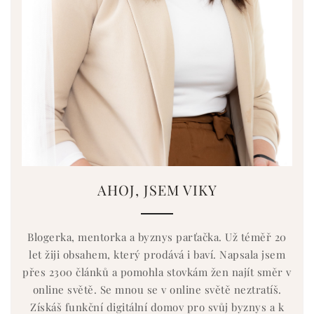
AHOJ, JSEM VIKY
Blogerka, mentorka a byznys parťačka. Už téměř 20
let žiji obsahem, který prodává i baví. Napsala jsem
přes 2300 článků a pomohla stovkám žen najít směr v
online světě. Se mnou se v online světě neztratíš.
Získáš funkční digitální domov pro svůj byznys a k