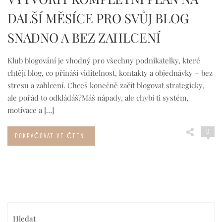
DALŠÍ MĚSÍCE PRO SVŮJ BLOG
SNADNO A BEZ ZAHLCENÍ
Klub blogování je vhodný pro všechny podnikatelky, které
chtějí blog, co přináší viditelnost, kontakty a objednávky – bez
stresu a zahlcení. Chceš konečně začít blogovat strategicky,
ale pořád to odkládáš?Máš nápady, ale chybí ti systém,
motivace a […]
0
POKRAČOVAT VE ČTENÍ
Hledat