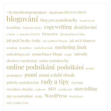
#byznyshroupropagace
akademie BYZNYS HROU
blogování
blog pro podnikatelky
brand focení
copywriting
deníčkování
branding
budování značky
Elementor
e-book
e-magazín ONLINE
jak monetizovat blog
jak psát hezky česky
jak začít blogovat
jak vydělávat blogem
marketing jinak
jurnaling
kouzultace
markeitng jinak
návody
monetizace blogu
mikroblogování
nadpis
obsahový marketing
online podnikatelky
online podnikání
podnikání
prodej
psaní
psaní a další obsah
propagace
rady a tipy
příběhy podnikatelek
recenze
storytelling
SEO
recyklace obsahu
rozhovor
sociální sítě
WordPress
tipy na podnikání
titulky
WordrPress
ženy z online světa