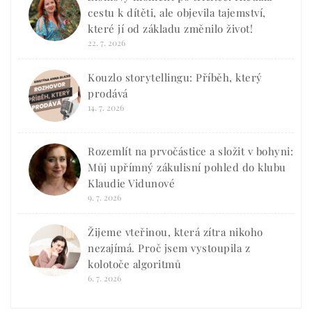
cestu k dítěti, ale objevila tajemství,
které jí od základu změnilo život!
22. 7. 2026
Kouzlo storytellingu: Příběh, který
prodává
14. 7. 2026
Rozemlít na prvočástice a složit v bohyni:
Můj upřímný zákulisní pohled do klubu
Klaudie Vidunové
9. 7. 2026
Žijeme vteřinou, která zítra nikoho
nezajímá. Proč jsem vystoupila z
kolotoče algoritmů
6. 7. 2026