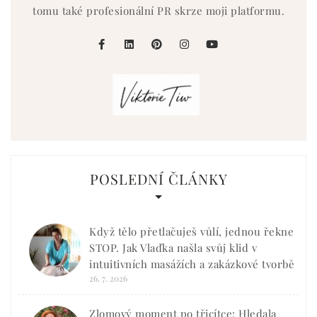
tomu také profesionální PR skrze moji platformu.
facebook
linkedin
pinterest
instagram
youtube
POSLEDNÍ ČLÁNKY
Když tělo přetlačuješ vůlí, jednou řekne
STOP. Jak Vlaďka našla svůj klid v
intuitivních masážích a zakázkové tvorbě
26. 7. 2026
Zlomový moment po třicítce: Hledala