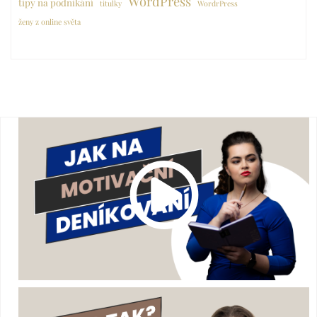
WordPress
tipy na podnikání
titulky
WordrPress
ženy z online světa