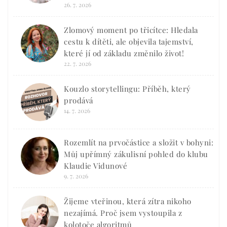
26. 7. 2026
Zlomový moment po třicítce: Hledala
cestu k dítěti, ale objevila tajemství,
které jí od základu změnilo život!
22. 7. 2026
Kouzlo storytellingu: Příběh, který
prodává
14. 7. 2026
Rozemlít na prvočástice a složit v bohyni:
Můj upřímný zákulisní pohled do klubu
Klaudie Vidunové
9. 7. 2026
Žijeme vteřinou, která zítra nikoho
nezajímá. Proč jsem vystoupila z
kolotoče algoritmů