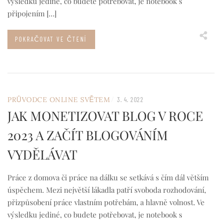
výsledku jediné, co budete potřebovat, je notebook s
připojením […]
POKRAČOVAT VE ČTENÍ
/
PRŮVODCE ONLINE SVĚTEM
3. 4. 2022
JAK MONETIZOVAT BLOG V ROCE
2023 A ZAČÍT BLOGOVÁNÍM
VYDĚLÁVAT
Práce z domova či práce na dálku se setkává s čím dál větším
úspěchem. Mezi největší lákadla patří svoboda rozhodování,
přizpůsobení práce vlastním potřebám, a hlavně volnost. Ve
výsledku jediné, co budete potřebovat, je notebook s