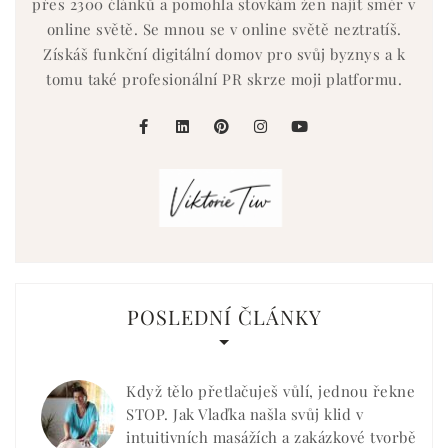
přes 2300 článků a pomohla stovkám žen najít směr v
online světě. Se mnou se v online světě neztratíš.
Získáš funkční digitální domov pro svůj byznys a k
tomu také profesionální PR skrze moji platformu.
facebook
linkedin
pinterest
instagram
youtube
POSLEDNÍ ČLÁNKY
Když tělo přetlačuješ vůlí, jednou řekne
STOP. Jak Vlaďka našla svůj klid v
intuitivních masážích a zakázkové tvorbě