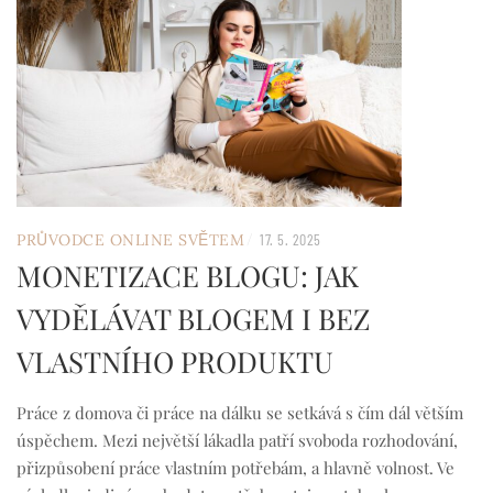
/
PRŮVODCE ONLINE SVĚTEM
17. 5. 2025
MONETIZACE BLOGU: JAK
VYDĚLÁVAT BLOGEM I BEZ
VLASTNÍHO PRODUKTU
Práce z domova či práce na dálku se setkává s čím dál větším
úspěchem. Mezi největší lákadla patří svoboda rozhodování,
přizpůsobení práce vlastním potřebám, a hlavně volnost. Ve