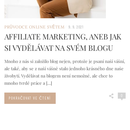
/
PRŮVODCE ONLINE SVĚTEM
9. 9. 2021
AFFILIATE MARKETING, ANEB JAK
SI VYDĚLÁVAT NA SVÉM BLOGU
Mnoho z nás si založilo blog nejen, protože je psaní naší vášní,
ale také, aby se z naší vášně stalo jednoho krásného dne naše
živobytí. Vydělávat na blogem není nemožné, ale chce to
mnoho tvrdé práce a […]
0
POKRAČOVAT VE ČTENÍ