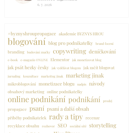
6. 7. 2026
#byznyshroupropagace
akademie BYZNYS HROU
blogování
blog pro podnikatelky
brand focení
copywriting
deníčkování
branding
budování značky
Elementor
e-book
e-magazín ONLINE
jak monetizovat blog
jak psát hezky česky
jak začít blogovat
jak vydělávat blogem
marketing jinak
jurnaling
kouzultace
markeitng jinak
návody
monetizace blogu
mikroblogování
nadpis
obsahový marketing
online podnikatelky
online podnikání
podnikání
prodej
psaní
psaní a další obsah
propagace
rady a tipy
příběhy podnikatelek
recenze
storytelling
SEO
recyklace obsahu
rozhovor
sociální sítě