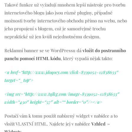
Takové funkce už vyžadují mnohem lepší nástroje pro tvorbu
internetového blogu jako jsou různé pluginy, případně
možnosti tvorby internetového obchodu přímo na webu, nebo
jeho propojení s blogem, což je samozřejmě trochu
nepraktické už jen kvůli nejednotnému designu.
Reklamní banner se ve WordPressu dá
vložit do postranního
panelu pomocí HTML kódu
, který vypadá nějak takto:
<a href=“http://www.jdoqocy.com/click-8339052-12838633″
target=“_top“>
<img src=“http://www.tqlkg.com/image-8339052-12838633″
width=“450″ height=“57″ alt=““ border=“0″/></a>
Postačí vám k tomu použít nabízený widget v nabídce a to
vložit VLASTNÍ HTML. Najdete jej v nabídce
Vzhled ->
Widgety.