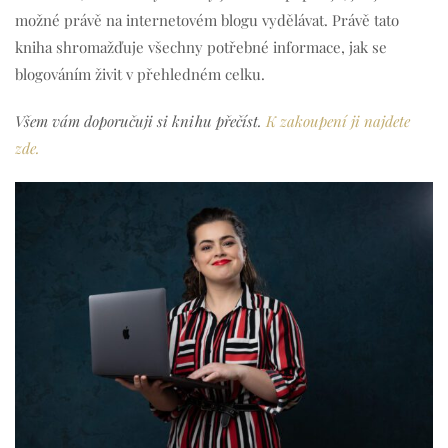
možné právě na internetovém blogu vydělávat. Právě tato
kniha shromažďuje všechny potřebné informace, jak se
blogováním živit v přehledném celku.
Všem vám doporučuji si knihu přečíst.
K zakoupení ji najdete
zde.