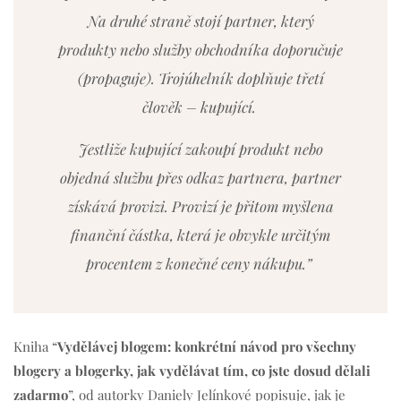
Na druhé straně stojí partner, který
produkty nebo služby obchodníka doporučuje
(propaguje). Trojúhelník doplňuje třetí
člověk – kupující.
Jestliže kupující zakoupí produkt nebo
objedná službu přes odkaz partnera, partner
získává provizi. Provizí je přitom myšlena
finanční částka, která je obvykle určitým
procentem z konečné ceny nákupu.”
Kniha “
Vydělávej blogem: konkrétní návod pro všechny
blogery a blogerky, jak vydělávat tím, co jste dosud dělali
zadarmo
”, od autorky Daniely Jelínkové popisuje, jak je