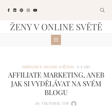
Skip
to
content
ŽENY V ONLINE SVĚTĚ
/
PRŮVODCE ONLINE SVĚTEM
9. 9. 2021
AFFILIATE MARKETING, ANEB
JAK SI VYDĚLÁVAT NA SVÉM
BLOGU
By
VIKTORIE TIW