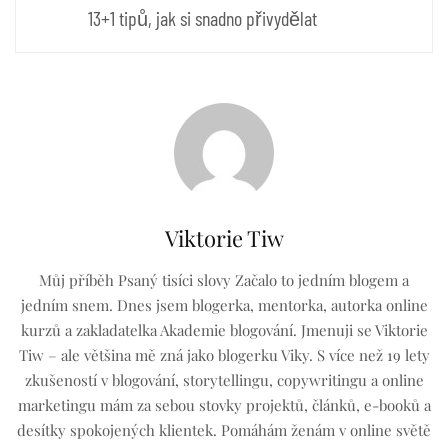
13+1 tipů, jak si snadno přivydělat
Viktorie Tiw
Můj příběh Psaný tisíci slovy Začalo to jedním blogem a
jedním snem. Dnes jsem blogerka, mentorka, autorka online
kurzů a zakladatelka Akademie blogování. Jmenuji se Viktorie
Tiw – ale většina mě zná jako blogerku Viky. S více než 19 lety
zkušeností v blogování, storytellingu, copywritingu a online
marketingu mám za sebou stovky projektů, článků, e-booků a
desítky spokojených klientek. Pomáhám ženám v online světě