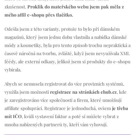
zkušenost.
Proklik do mateřského webu jsem pak měla z
mého affil e-shopu přes tlačítko.
Odešla jsem z této varianty, protože to bylo při dámském
magazínů, který jsem jednu dobu vlastnila a nabídka dámské
módy a kosmetiky, byla pro tento způsob trochu nepraktická a
časově náročná na tvorbu, zvláště, když jsem nevyužívala XML
féédy, ale externí odkazy, jelikož jsem si produkty do e-shopu
vybírala.
Abych se nemusela registrovat do více provizních systémů,
využila jsem možnosti
registrace na stránkách ehub.cz
, kde
je zaregistrováno více společností a firem, které umožňují
affiliate spolupráci. Registrace je jednoduchá, ovšem
je třeba
mít IČO
, kvůli vystavení faktur a poté si můžete vybrat z
mnoha nabízených partnerů ty, kteří vám vyhovují.