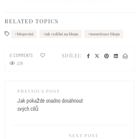
RELATED TOPICS
blogování
jak vydělat na blogu
monetizace blogu
SDÍLEJ:
0 COMMENTS
278
Navigace
PREVIOUS POST
pro
Jak pokaždé snadno dosáhnout
příspěvek
svých cílů
NEXT POST