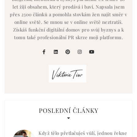
let žiji obsahem, který prodává i baví. Napsala jsem
přes 2300 článků a pomohla stovkám žen najít směr v
online světě. Se mnou se v online světě neztratíš.
Získáš funkční digitální domov pro svůj byznys a k
tomu také profesionální PR skrze moji platformu.
facebook
linkedin
pinterest
instagram
youtube
POSLEDNÍ ČLÁNKY
Když tělo přetlačuješ vůlí, jednou řekne