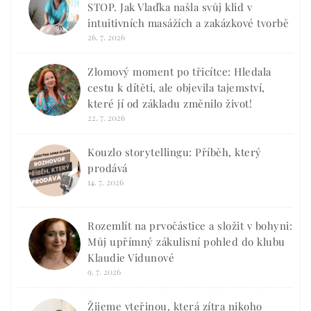
STOP. Jak Vlaďka našla svůj klid v
intuitivních masážích a zakázkové tvorbě
26. 7. 2026
Zlomový moment po třicítce: Hledala
cestu k dítěti, ale objevila tajemství,
které jí od základu změnilo život!
22. 7. 2026
Kouzlo storytellingu: Příběh, který
prodává
14. 7. 2026
Rozemlít na prvočástice a složit v bohyni:
Můj upřímný zákulisní pohled do klubu
Klaudie Vidunové
9. 7. 2026
Žijeme vteřinou, která zítra nikoho