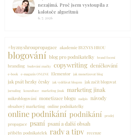
nezajímá. Proč jsem vystoupila z
kolotoče algoritmů
6. 7. 2026
#byznyshroupropagace
akademie BYZNYS HROU
blogování
blog pro podnikatelky
brand focení
copywriting
deníčkování
branding
budování značky
Elementor
e-book
e-magazín ONLINE
jak monetizovat blog
jak psát hezky česky
jak začít blogovat
jak vydělávat blogem
marketing jinak
jurnaling
kouzultace
markeitng jinak
návody
monetizace blogu
mikroblogování
nadpis
obsahový marketing
online podnikatelky
online podnikání
podnikání
prodej
psaní
psaní a další obsah
propagace
rady a tipy
příběhy podnikatelek
recenze