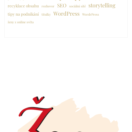
storytelling
SEO
recyklace obsahu
rozhovor
sociální sítě
WordPress
tipy na podnikání
titulky
WordrPress
ženy z online světa