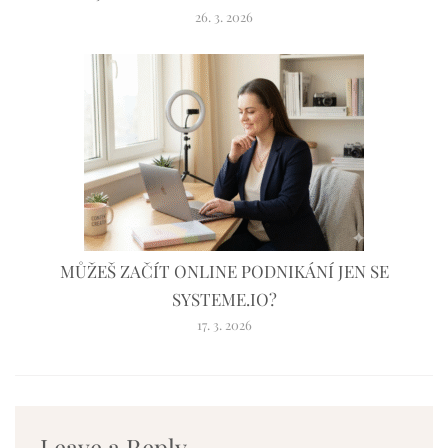
26. 3. 2026
MŮŽEŠ ZAČÍT ONLINE PODNIKÁNÍ JEN SE
SYSTEME.IO?
17. 3. 2026
Leave a Reply