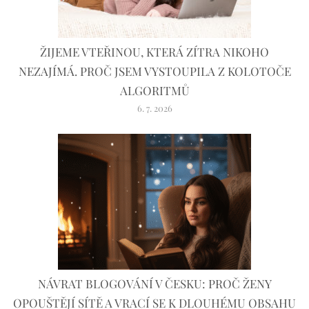
ŽIJEME VTEŘINOU, KTERÁ ZÍTRA NIKOHO
NEZAJÍMÁ. PROČ JSEM VYSTOUPILA Z KOLOTOČE
ALGORITMŮ
6. 7. 2026
NÁVRAT BLOGOVÁNÍ V ČESKU: PROČ ŽENY
OPOUŠTĚJÍ SÍTĚ A VRACÍ SE K DLOUHÉMU OBSAHU