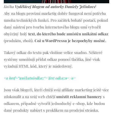
Kniha
Vydělávej blogem od autorky Daniely Jelínkové
Aby na blogu provizní marketig dobře fungoval není potřeba
mnoha technických funkcí. Pro začátek bohatě postačí, pokud
daný nástroj pro tvorbu internetového blogu umí vytvořit
obyčejný holý
text, do kterého bude umístěn unikátní odkaz
(produktu, zboží).
Což u WordPressu je bezpochyby možné.
Takový odkaz do textu pak vložíme velice snadno. Některé
systémy umožňují přidat odkaz pomocí tlačítka, jiné však
vyžadují HTML kód, který je následovný.
<a href=“unikatniodkaz“>Text odkazu</a>
Jsou však blogeři, kteří chtějí svůj affiliate marketing ještě více
zdokonalit a na svůj web chtějí
umístit reklamní bannery
s
odkazem, případně vytvořit jednoduchý e-shop, kde budou
dané produkty nabízet s proklikem na prodejní stránku.