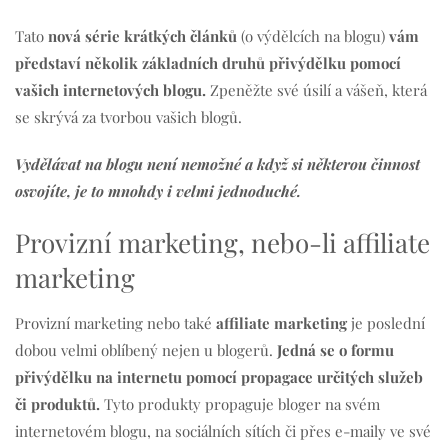
Tato
nová série krátkých článků
(o výdělcích na blogu)
vám
představí několik základních druhů přivýdělku pomocí
vašich internetových blogu.
Zpeněžte své úsilí a vášeň, která
se skrývá za tvorbou vašich blogů.
Vydělávat na blogu není nemožné a když si některou činnost
osvojíte, je to mnohdy i velmi jednoduché.
Provizní marketing, nebo-li affiliate
marketing
Provizní marketing nebo také
affiliate marketing
je poslední
dobou velmi oblíbený nejen u blogerů.
Jedná se o formu
přivýdělku na internetu pomocí propagace určitých služeb
či produktů.
Tyto produkty propaguje bloger na svém
internetovém blogu, na sociálních sítích či přes e-maily ve své