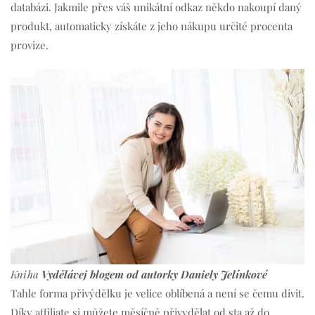
databázi. Jakmile přes váš unikátní odkaz někdo nakoupí daný
produkt, automaticky získáte z jeho nákupu určité procenta
provize.
Kniha
Vydělávej blogem od autorky Daniely Jelínkové
Tahle forma přivýdělku je velice oblíbená a není se čemu divit.
Díky affiliate si můžete měsíčně přivydělat od sta až do