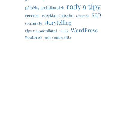
rady a tipy
příběhy podnikatelek
SEO
recenze
recyklace obsahu
rozhovor
storytelling
sociální sítě
WordPress
tipy na podnikání
titulky
WordrPress
ženy z online světa