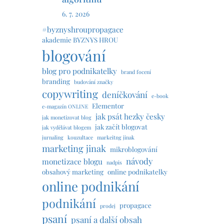
6. 7. 2026
#byznyshroupropagace
akademie BYZNYS HROU
blogování
blog pro podnikatelky
brand focení
branding
budování značky
copywriting
deníčkování
e-book
Elementor
e-magazín ONLINE
jak psát hezky česky
jak monetizovat blog
jak začít blogovat
jak vydělávat blogem
jurnaling
kouzultace
markeitng jinak
marketing jinak
mikroblogování
návody
monetizace blogu
nadpis
obsahový marketing
online podnikatelky
online podnikání
podnikání
propagace
prodej
psaní
psaní a další obsah