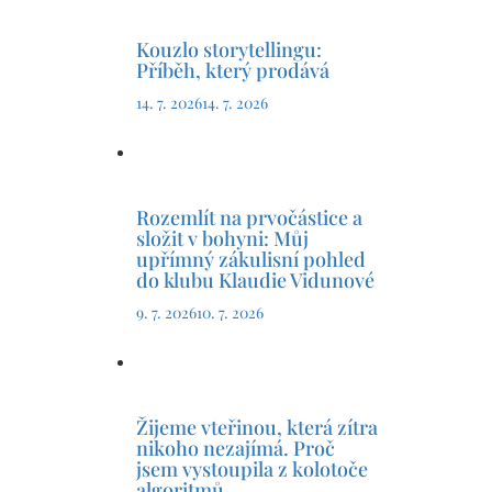
Kouzlo storytellingu:
Příběh, který prodává
14. 7. 2026
14. 7. 2026
Rozemlít na prvočástice a
složit v bohyni: Můj
upřímný zákulisní pohled
do klubu Klaudie Vidunové
9. 7. 2026
10. 7. 2026
Žijeme vteřinou, která zítra
nikoho nezajímá. Proč
jsem vystoupila z kolotoče
algoritmů