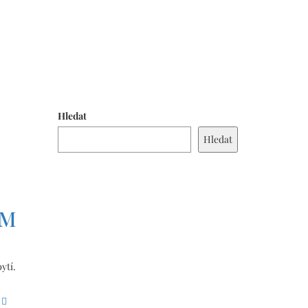
Hledat
Hledat
ÉM
ytí.