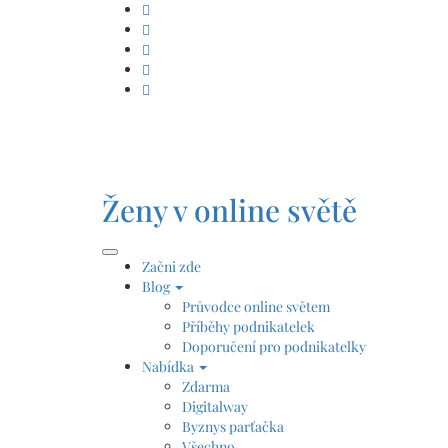
Skip
to
content
Ženy v online světě
Začni zde
Blog
Průvodce online světem
Příběhy podnikatelek
Doporučení pro podnikatelky
Nabídka
Zdarma
Digitalway
Byznys parťačka
Všechno