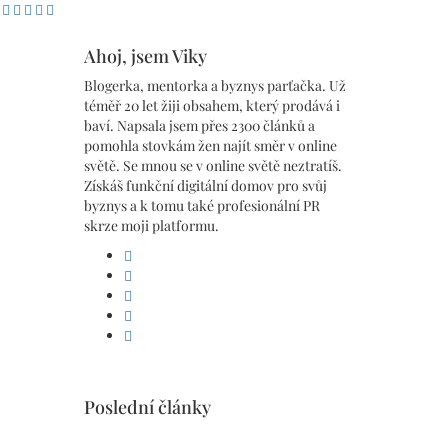
Ahoj, jsem Viky
Blogerka, mentorka a byznys parťačka. Už
téměř 20 let žiji obsahem, který prodává i
baví. Napsala jsem přes 2300 článků a
pomohla stovkám žen najít směr v online
světě. Se mnou se v online světě neztratíš.
Získáš funkční digitální domov pro svůj
byznys a k tomu také profesionální PR
skrze moji platformu.
facebook
linkedin
pinterest
instagram
youtube
Poslední články