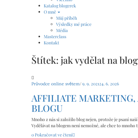
Katalog blogerek
O mně
Můj příběh
Výsledky mé práce
Média
Masterclass
Kontakt
Štítek:
jak vydělat na blo
/
9. 9. 2021
24. 6. 2026
Průvodce online světem
AFFILIATE MARKETING, 
BLOGU
Mnoho z nás si založilo blog nejen, protože je psaní naší
Vydělávat na blogem není nemožné, ale chce to mnoho t
0
Pokračovat ve čtení