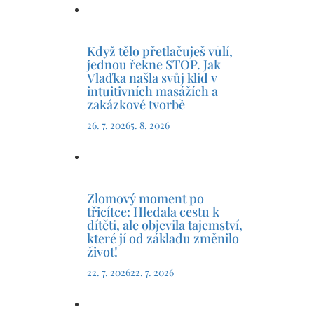
Když tělo přetlačuješ vůlí,
jednou řekne STOP. Jak
Vlaďka našla svůj klid v
intuitivních masážích a
zakázkové tvorbě
26. 7. 2026
5. 8. 2026
Zlomový moment po
třicítce: Hledala cestu k
dítěti, ale objevila tajemství,
které jí od základu změnilo
život!
22. 7. 2026
22. 7. 2026