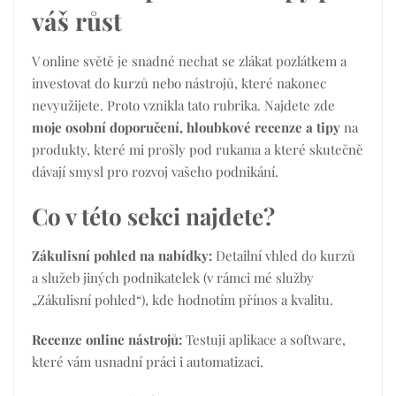
váš růst
V online světě je snadné nechat se zlákat pozlátkem a
investovat do kurzů nebo nástrojů, které nakonec
nevyužijete. Proto vznikla tato rubrika. Najdete zde
moje osobní doporučení, hloubkové recenze a tipy
na
produkty, které mi prošly pod rukama a které skutečně
dávají smysl pro rozvoj vašeho podnikání.
Co v této sekci najdete?
Zákulisní pohled na nabídky:
Detailní vhled do kurzů
a služeb jiných podnikatelek (v rámci mé služby
„Zákulisní pohled“), kde hodnotím přínos a kvalitu.
Recenze online nástrojů:
Testuji aplikace a software,
které vám usnadní práci i automatizaci.