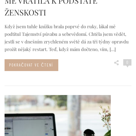
MĚ VRÁTILA K PODSTATĚ
ŽENSKOSTI
Když jsem tuhle knížku brala poprvé do ruky, lákal mě
podtitul Tajemství půvabu a sebevědomí. Chtěla jsem vědět,
jestli se v dnešním zrychleném světě dá za tři týdny opravdu
prožít nějaký restart. Teď, když mám dočteno, vím, […]
0
POKRAČOVAT VE ČTENÍ