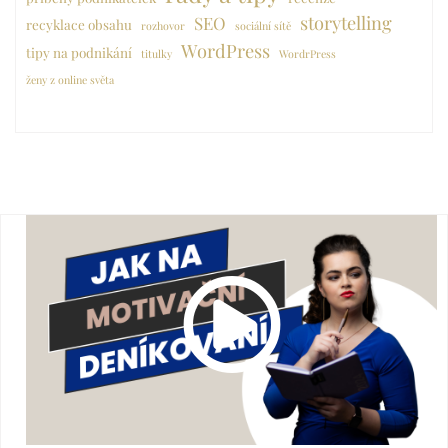
storytelling
SEO
recyklace obsahu
rozhovor
sociální sítě
WordPress
tipy na podnikání
titulky
WordrPress
ženy z online světa