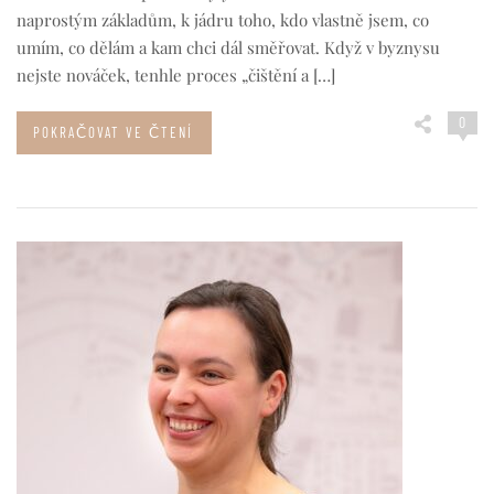
naprostým základům, k jádru toho, kdo vlastně jsem, co
umím, co dělám a kam chci dál směřovat. Když v byznysu
nejste nováček, tenhle proces „čištění a […]
0
POKRAČOVAT VE ČTENÍ