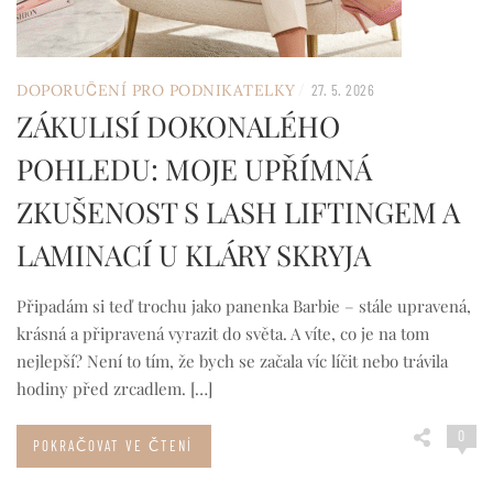
/
DOPORUČENÍ PRO PODNIKATELKY
27. 5. 2026
ZÁKULISÍ DOKONALÉHO
POHLEDU: MOJE UPŘÍMNÁ
ZKUŠENOST S LASH LIFTINGEM A
LAMINACÍ U KLÁRY SKRYJA
Připadám si teď trochu jako panenka Barbie – stále upravená,
krásná a připravená vyrazit do světa. A víte, co je na tom
nejlepší? Není to tím, že bych se začala víc líčit nebo trávila
hodiny před zrcadlem. […]
0
POKRAČOVAT VE ČTENÍ