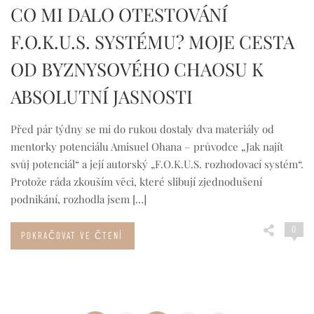
CO MI DALO OTESTOVÁNÍ
F.O.K.U.S. SYSTÉMU? MOJE CESTA
OD BYZNYSOVÉHO CHAOSU K
ABSOLUTNÍ JASNOSTI
Před pár týdny se mi do rukou dostaly dva materiály od
mentorky potenciálu Amisuel Ohana – průvodce „Jak najít
svůj potenciál“ a její autorský „F.O.K.U.S. rozhodovací systém“.
Protože ráda zkouším věci, které slibují zjednodušení
podnikání, rozhodla jsem […]
0
POKRAČOVAT VE ČTENÍ