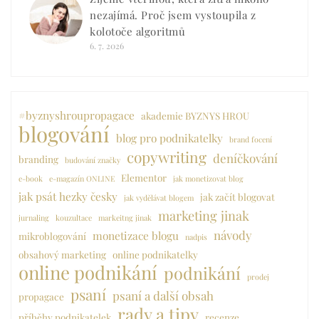
nezajímá. Proč jsem vystoupila z
kolotoče algoritmů
6. 7. 2026
#byznyshroupropagace
akademie BYZNYS HROU
blogování
blog pro podnikatelky
brand focení
copywriting
deníčkování
branding
budování značky
Elementor
e-book
e-magazín ONLINE
jak monetizovat blog
jak psát hezky česky
jak začít blogovat
jak vydělávat blogem
marketing jinak
jurnaling
kouzultace
markeitng jinak
návody
monetizace blogu
mikroblogování
nadpis
obsahový marketing
online podnikatelky
online podnikání
podnikání
prodej
psaní
psaní a další obsah
propagace
rady a tipy
příběhy podnikatelek
recenze