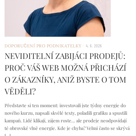
/
DOPORUČENÍ PRO PODNIKATELKY
4. 6. 2026
NEVIDITELNÍ ZABIJÁCI PRODEJŮ:
PROČ VÁŠ WEB MOŽNÁ PŘICHÁZÍ
O ZÁKAZNÍKY, ANIŽ BYSTE O TOM
VĚDĚLI?
Představte si ten moment: investovali jste týdny energie do
nového kurzu, napsali skvělé texty, poladili grafiku a spustili
kampaň. Lidé klikají, zájem roste… ale prodeje neodpovídají
té obrovské vlně energie. Kde je chyba? Velmi často se skrývá
[…]