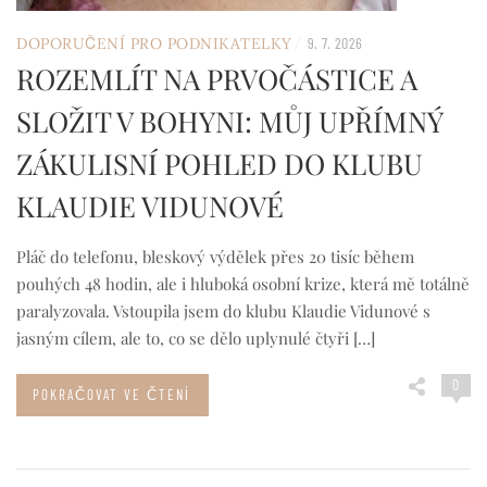
/
DOPORUČENÍ PRO PODNIKATELKY
9. 7. 2026
ROZEMLÍT NA PRVOČÁSTICE A
SLOŽIT V BOHYNI: MŮJ UPŘÍMNÝ
ZÁKULISNÍ POHLED DO KLUBU
KLAUDIE VIDUNOVÉ
Pláč do telefonu, bleskový výdělek přes 20 tisíc během
pouhých 48 hodin, ale i hluboká osobní krize, která mě totálně
paralyzovala. Vstoupila jsem do klubu Klaudie Vidunové s
jasným cílem, ale to, co se dělo uplynulé čtyři […]
0
POKRAČOVAT VE ČTENÍ