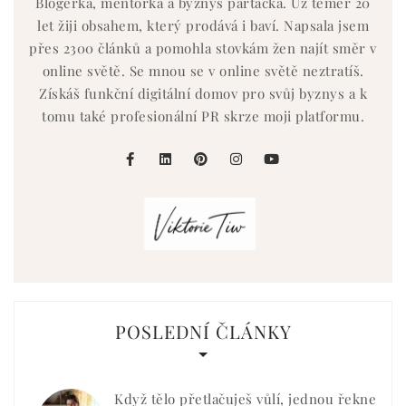
Blogerka, mentorka a byznys parťačka. Už téměř 20
let žiji obsahem, který prodává i baví. Napsala jsem
přes 2300 článků a pomohla stovkám žen najít směr v
online světě. Se mnou se v online světě neztratíš.
Získáš funkční digitální domov pro svůj byznys a k
tomu také profesionální PR skrze moji platformu.
facebook
linkedin
pinterest
instagram
youtube
POSLEDNÍ ČLÁNKY
Když tělo přetlačuješ vůlí, jednou řekne