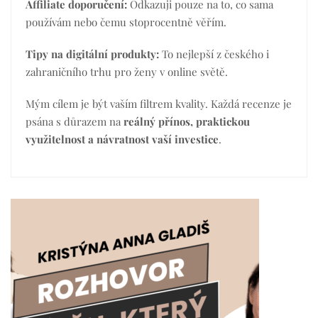
Affiliate doporučení:
Odkazuji pouze na to, co sama
používám nebo čemu stoprocentně věřím.
Tipy na digitální produkty:
To nejlepší z českého i
zahraničního trhu pro ženy v online světě.
Mým cílem je být vaším filtrem kvality. Každá recenze je
psána s důrazem na
reálný přínos, praktickou
využitelnost a návratnost vaší investice
.