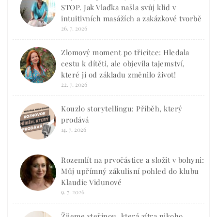
STOP. Jak Vlaďka našla svůj klid v
intuitivních masážích a zakázkové tvorbě
26. 7. 2026
Zlomový moment po třicítce: Hledala
cestu k dítěti, ale objevila tajemství,
které jí od základu změnilo život!
22. 7. 2026
Kouzlo storytellingu: Příběh, který
prodává
14. 7. 2026
Rozemlít na prvočástice a složit v bohyni:
Můj upřímný zákulisní pohled do klubu
Klaudie Vidunové
9. 7. 2026
Žijeme vteřinou, která zítra nikoho