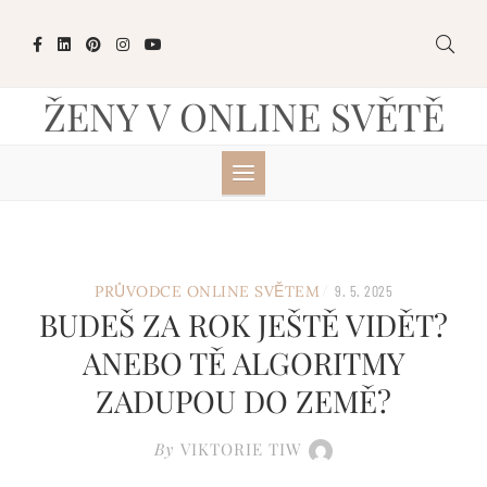
Skip
to
content
ŽENY V ONLINE SVĚTĚ
/
PRŮVODCE ONLINE SVĚTEM
9. 5. 2025
BUDEŠ ZA ROK JEŠTĚ VIDĚT?
ANEBO TĚ ALGORITMY
ZADUPOU DO ZEMĚ?
By
VIKTORIE TIW