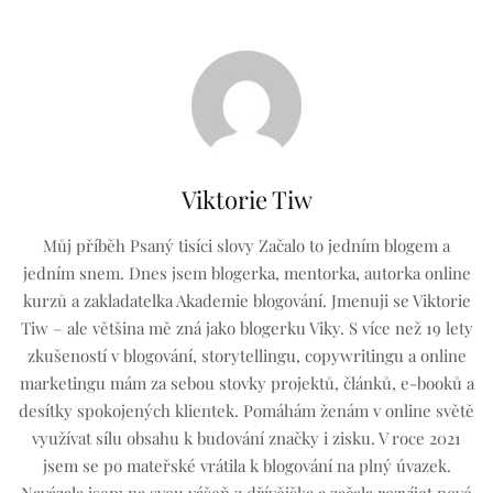
Viktorie Tiw
Můj příběh Psaný tisíci slovy Začalo to jedním blogem a
jedním snem. Dnes jsem blogerka, mentorka, autorka online
kurzů a zakladatelka Akademie blogování. Jmenuji se Viktorie
Tiw – ale většina mě zná jako blogerku Viky. S více než 19 lety
zkušeností v blogování, storytellingu, copywritingu a online
marketingu mám za sebou stovky projektů, článků, e-booků a
desítky spokojených klientek. Pomáhám ženám v online světě
využívat sílu obsahu k budování značky i zisku. V roce 2021
jsem se po mateřské vrátila k blogování na plný úvazek.