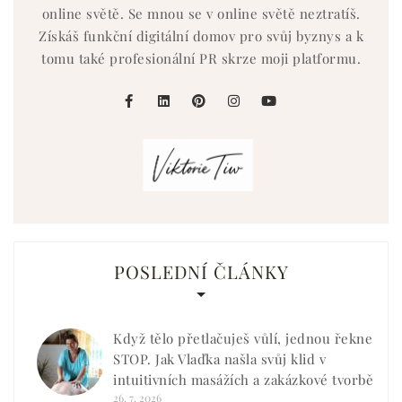
online světě. Se mnou se v online světě neztratíš.
Získáš funkční digitální domov pro svůj byznys a k
tomu také profesionální PR skrze moji platformu.
facebook
linkedin
pinterest
instagram
youtube
POSLEDNÍ ČLÁNKY
Když tělo přetlačuješ vůlí, jednou řekne
STOP. Jak Vlaďka našla svůj klid v
intuitivních masážích a zakázkové tvorbě
26. 7. 2026