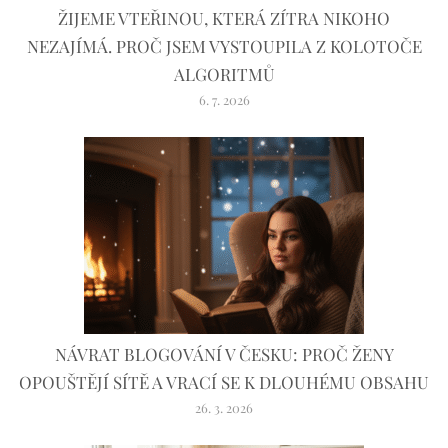
ŽIJEME VTEŘINOU, KTERÁ ZÍTRA NIKOHO
NEZAJÍMÁ. PROČ JSEM VYSTOUPILA Z KOLOTOČE
ALGORITMŮ
6. 7. 2026
NÁVRAT BLOGOVÁNÍ V ČESKU: PROČ ŽENY
OPOUŠTĚJÍ SÍTĚ A VRACÍ SE K DLOUHÉMU OBSAHU
26. 3. 2026