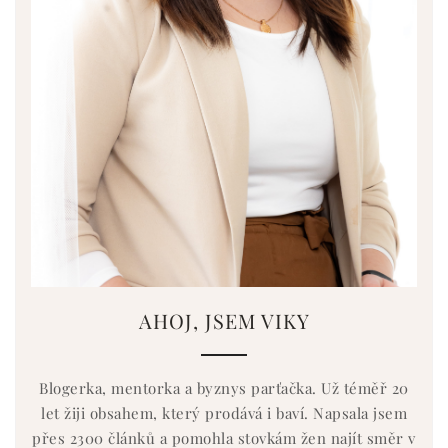
AHOJ, JSEM VIKY
Blogerka, mentorka a byznys parťačka. Už téměř 20
let žiji obsahem, který prodává i baví. Napsala jsem
přes 2300 článků a pomohla stovkám žen najít směr v