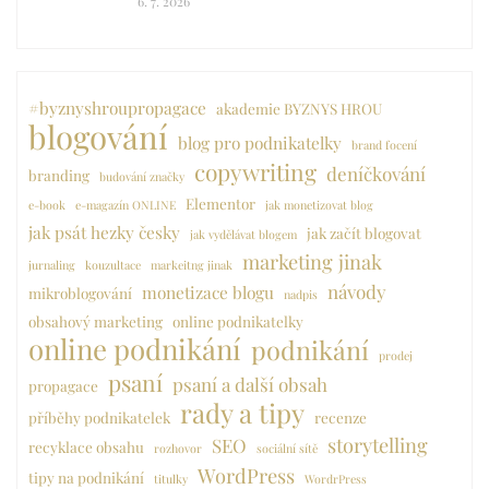
6. 7. 2026
#byznyshroupropagace
akademie BYZNYS HROU
blogování
blog pro podnikatelky
brand focení
copywriting
deníčkování
branding
budování značky
Elementor
e-book
e-magazín ONLINE
jak monetizovat blog
jak psát hezky česky
jak začít blogovat
jak vydělávat blogem
marketing jinak
jurnaling
kouzultace
markeitng jinak
návody
monetizace blogu
mikroblogování
nadpis
obsahový marketing
online podnikatelky
online podnikání
podnikání
prodej
psaní
psaní a další obsah
propagace
rady a tipy
příběhy podnikatelek
recenze
storytelling
SEO
recyklace obsahu
rozhovor
sociální sítě
WordPress
tipy na podnikání
titulky
WordrPress