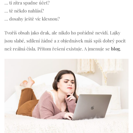
… ti zítra spadne účet?
… tě někdo nahlásí?
… dosahy ještě víc klesnou?
Tvoříš obsah jako drak, ale nikdo ho pořádně nevidí. Lajky
jsou slabé, sdílení žádné a z objednávek máš spíš dobrý pocit
než reálná čísla. Přitom řešení existuje. A jmenuje se
blog
.