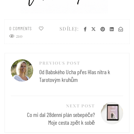
SDÍLEJ:
0 COMMENTS
210
Navigace
PREVIOUS POST
pro
Od Babského Ucha přes Hlas nitra k
příspěvek
Tarotovým kruhům
NEXT POST
Co mi dal 28denní plán sebepéče?
Moje cesta zpět k sobě