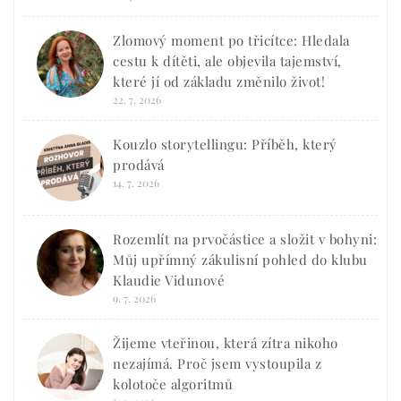
Zlomový moment po třicítce: Hledala
cestu k dítěti, ale objevila tajemství,
které jí od základu změnilo život!
22. 7. 2026
Kouzlo storytellingu: Příběh, který
prodává
14. 7. 2026
Rozemlít na prvočástice a složit v bohyni:
Můj upřímný zákulisní pohled do klubu
Klaudie Vidunové
9. 7. 2026
Žijeme vteřinou, která zítra nikoho
nezajímá. Proč jsem vystoupila z
kolotoče algoritmů