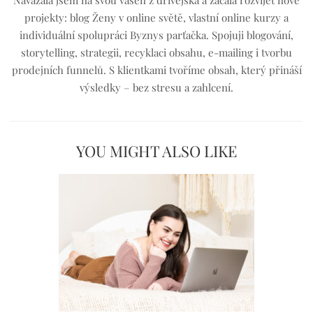
Navázala jsem na svou vášeň z dřívějška a začala rozvíjet nové
projekty: blog Ženy v online světě, vlastní online kurzy a
individuální spolupráci Byznys parťačka. Spojuji blogování,
storytelling, strategii, recyklaci obsahu, e-mailing i tvorbu
prodejních funnelů. S klientkami tvoříme obsah, který přináší
výsledky – bez stresu a zahlcení.
YOU MIGHT ALSO LIKE