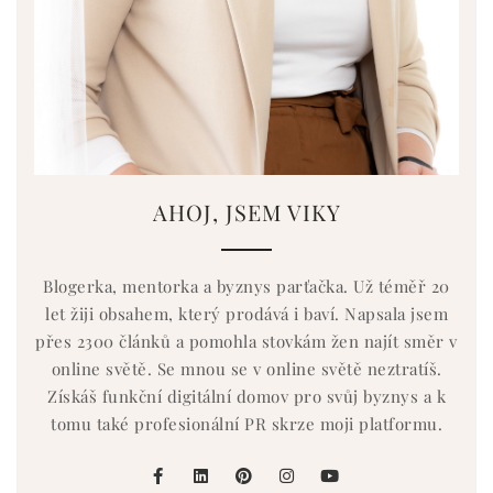
AHOJ, JSEM VIKY
Blogerka, mentorka a byznys parťačka. Už téměř 20
let žiji obsahem, který prodává i baví. Napsala jsem
přes 2300 článků a pomohla stovkám žen najít směr v
online světě. Se mnou se v online světě neztratíš.
Získáš funkční digitální domov pro svůj byznys a k
tomu také profesionální PR skrze moji platformu.
facebook
linkedin
pinterest
instagram
youtube