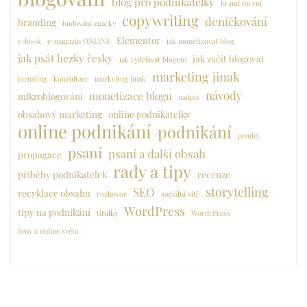
blog pro podnikatelky
brand focení
copywriting
deníčkování
branding
budování značky
Elementor
e-book
e-magazín ONLINE
jak monetizovat blog
jak psát hezky česky
jak začít blogovat
jak vydělávat blogem
marketing jinak
jurnaling
kouzultace
markeitng jinak
návody
monetizace blogu
mikroblogování
nadpis
obsahový marketing
online podnikatelky
online podnikání
podnikání
prodej
psaní
psaní a další obsah
propagace
rady a tipy
příběhy podnikatelek
recenze
storytelling
SEO
recyklace obsahu
rozhovor
sociální sítě
WordPress
tipy na podnikání
titulky
WordrPress
ženy z online světa