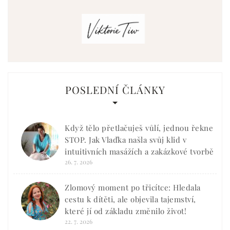
POSLEDNÍ ČLÁNKY
Když tělo přetlačuješ vůlí, jednou řekne
STOP. Jak Vlaďka našla svůj klid v
intuitivních masážích a zakázkové tvorbě
26. 7. 2026
Zlomový moment po třicítce: Hledala
cestu k dítěti, ale objevila tajemství,
které jí od základu změnilo život!
22. 7. 2026