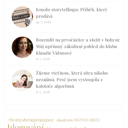
Kouzlo storytellingu: Příběh, který
prodává
14. 7. 2026
Rozemlít na prvočástice a složit v bohyni:
Můj upřímný zákulisní pohled do klubu
Klaudie Vidunové
9. 7. 2026
Žijeme vteřinou, která zítra nikoho
nezajímá. Proč jsem vystoupila z
kolotoče algoritmů
6. 7. 2026
#byznyshroupropagace
akademie BYZNYS HROU
blogování