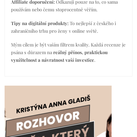
Affiliate doporučení:
Odkazuji pouze na to, co sama
používám nebo čemu stoprocentně věřím.
Tipy na digitální produkty:
To nejlepší z českého i
zahraničního trhu pro ženy v online světě.
Mým cílem je být vaším filtrem kvality. Každá recenze je
psána s důrazem na
reálný přínos, praktickou
využitelnost a návratnost vaší investice
.