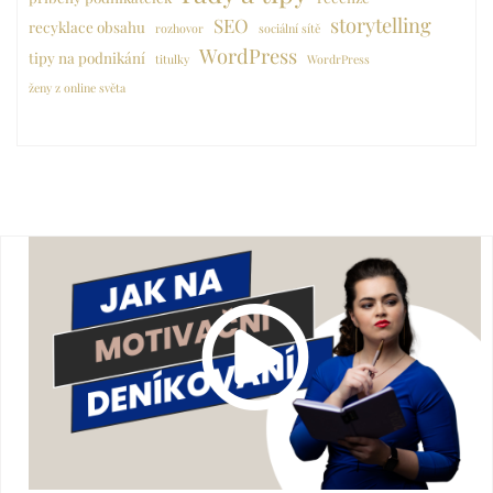
storytelling
SEO
recyklace obsahu
rozhovor
sociální sítě
WordPress
tipy na podnikání
titulky
WordrPress
ženy z online světa