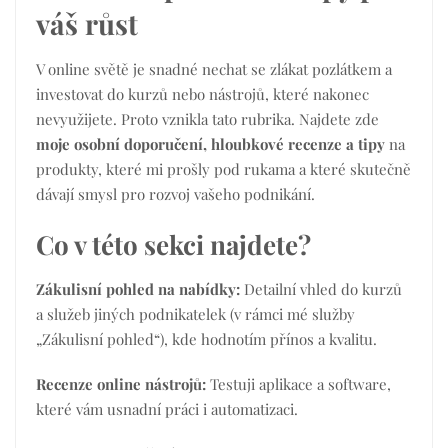
váš růst
V online světě je snadné nechat se zlákat pozlátkem a
investovat do kurzů nebo nástrojů, které nakonec
nevyužijete. Proto vznikla tato rubrika. Najdete zde
moje osobní doporučení, hloubkové recenze a tipy
na
produkty, které mi prošly pod rukama a které skutečně
dávají smysl pro rozvoj vašeho podnikání.
Co v této sekci najdete?
Zákulisní pohled na nabídky:
Detailní vhled do kurzů
a služeb jiných podnikatelek (v rámci mé služby
„Zákulisní pohled“), kde hodnotím přínos a kvalitu.
Recenze online nástrojů:
Testuji aplikace a software,
které vám usnadní práci i automatizaci.