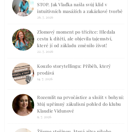
STOP. Jak Vlaďka našla svůj klid v
intuitivních masážích a zakázkové tvorbě
26. 7. 2026
Zlomový moment po třicítce: Hledala
cestu k dítěti, ale objevila tajemství,
které jí od základu změnilo život!
22. 7. 2026
Kouzlo storytellingu: Příběh, který
prodává
14. 7. 2026
Rozemlít na prvočástice a složit v bohyni:
Můj upřímný zákulisní pohled do klubu
Klaudie Vidunové
9. 7. 2026
Žijeme vteřinou, která zítra nikoho