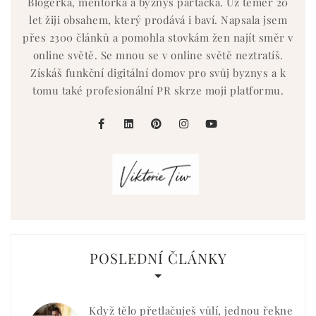
Blogerka, mentorka a byznys parťačka. Už téměř 20
let žiji obsahem, který prodává i baví. Napsala jsem
přes 2300 článků a pomohla stovkám žen najít směr v
online světě. Se mnou se v online světě neztratíš.
Získáš funkční digitální domov pro svůj byznys a k
tomu také profesionální PR skrze moji platformu.
facebook
linkedin
pinterest
instagram
youtube
POSLEDNÍ ČLÁNKY
Když tělo přetlačuješ vůlí, jednou řekne