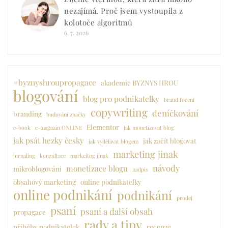
nezajímá. Proč jsem vystoupila z
kolotoče algoritmů
6. 7. 2026
#byznyshroupropagace
akademie BYZNYS HROU
blogování
blog pro podnikatelky
brand focení
copywriting
deníčkování
branding
budování značky
Elementor
e-book
e-magazín ONLINE
jak monetizovat blog
jak psát hezky česky
jak začít blogovat
jak vydělávat blogem
marketing jinak
jurnaling
kouzultace
markeitng jinak
návody
monetizace blogu
mikroblogování
nadpis
obsahový marketing
online podnikatelky
online podnikání
podnikání
prodej
psaní
psaní a další obsah
propagace
rady a tipy
příběhy podnikatelek
recenze