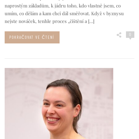
naprostým základům, k jádru toho, kdo vlastně jsem, co
umím, co dělám a kam chci dál směřovat. Když v byznysu
nejste nováček, tenhle proces „čištění a […]
0
POKRAČOVAT VE ČTENÍ