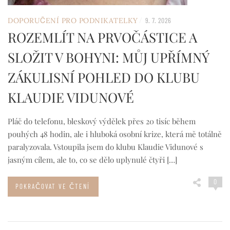
/
DOPORUČENÍ PRO PODNIKATELKY
9. 7. 2026
ROZEMLÍT NA PRVOČÁSTICE A
SLOŽIT V BOHYNI: MŮJ UPŘÍMNÝ
ZÁKULISNÍ POHLED DO KLUBU
KLAUDIE VIDUNOVÉ
Pláč do telefonu, bleskový výdělek přes 20 tisíc během
pouhých 48 hodin, ale i hluboká osobní krize, která mě totálně
paralyzovala. Vstoupila jsem do klubu Klaudie Vidunové s
jasným cílem, ale to, co se dělo uplynulé čtyři […]
0
POKRAČOVAT VE ČTENÍ