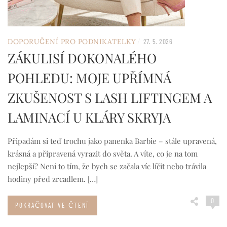
/
DOPORUČENÍ PRO PODNIKATELKY
27. 5. 2026
ZÁKULISÍ DOKONALÉHO
POHLEDU: MOJE UPŘÍMNÁ
ZKUŠENOST S LASH LIFTINGEM A
LAMINACÍ U KLÁRY SKRYJA
Připadám si teď trochu jako panenka Barbie – stále upravená,
krásná a připravená vyrazit do světa. A víte, co je na tom
nejlepší? Není to tím, že bych se začala víc líčit nebo trávila
hodiny před zrcadlem. […]
0
POKRAČOVAT VE ČTENÍ