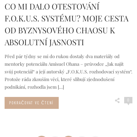
CO MI DALO OTESTOVÁNÍ
F.O.K.U.S. SYSTÉMU? MOJE CESTA
OD BYZNYSOVÉHO CHAOSU K
ABSOLUTNÍ JASNOSTI
Před pár týdny se mi do rukou dostaly dva materiály od
mentorky potenciálu Amisuel Ohana – průvodce „Jak najít
svůj potenciál“ a její autorský „F.O.K.U.S. rozhodovací systém“.
Protože ráda zkouším věci, které slibují zjednodušení
podnikání, rozhodla jsem […]
0
POKRAČOVAT VE ČTENÍ