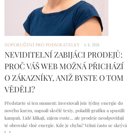
/
DOPORUČENÍ PRO PODNIKATELKY
4. 6. 2026
NEVIDITELNÍ ZABIJÁCI PRODEJŮ:
PROČ VÁŠ WEB MOŽNÁ PŘICHÁZÍ
O ZÁKAZNÍKY, ANIŽ BYSTE O TOM
VĚDĚLI?
Představte si ten moment: investovali jste týdny energie do
nového kurzu, napsali skvělé texty, poladili grafiku a spustili
kampaň. Lidé klikají, zájem roste… ale prodeje neodpovídají
té obrovské vlně energie. Kde je chyba? Velmi často se skrývá
[…]