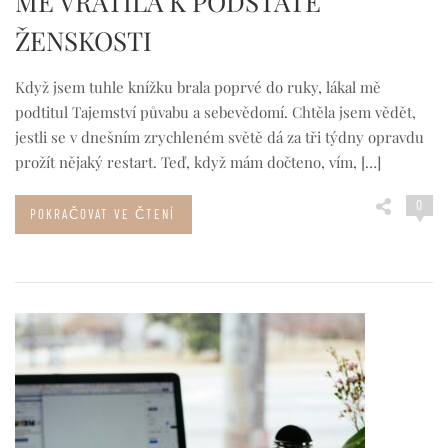
MĚ VRÁTILA K PODSTATĚ
ŽENSKOSTI
Když jsem tuhle knížku brala poprvé do ruky, lákal mě
podtitul Tajemství půvabu a sebevědomí. Chtěla jsem vědět,
jestli se v dnešním zrychleném světě dá za tři týdny opravdu
prožít nějaký restart. Teď, když mám dočteno, vím, […]
0
POKRAČOVAT VE ČTENÍ