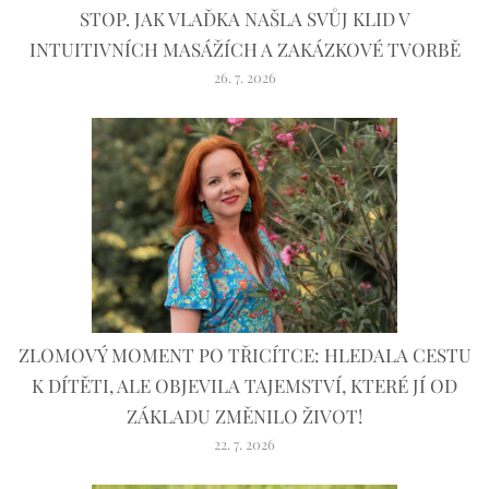
STOP. JAK VLAĎKA NAŠLA SVŮJ KLID V
INTUITIVNÍCH MASÁŽÍCH A ZAKÁZKOVÉ TVORBĚ
26. 7. 2026
ZLOMOVÝ MOMENT PO TŘICÍTCE: HLEDALA CESTU
K DÍTĚTI, ALE OBJEVILA TAJEMSTVÍ, KTERÉ JÍ OD
ZÁKLADU ZMĚNILO ŽIVOT!
22. 7. 2026