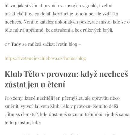
hlavu, jak si všímat prvních varovných signálů, i velmi
praktické tipy, co dělat, když už je toho moc, ale vzdát to
nechceš. Není to katalog dokonalých pozic, ale místo, kde se o
těle mluví upřímně, bez strašení a bez růžových brýlí.
👉 Tady se můžeš začíst: Ivetin blog –
https://ivetanejezchlebova.cz/home/blog
Klub Tělo v provozu: když nechceš
zůstat jen u čtení
Pro ženy, které nechtějí jen přemýšlet, ale opravdu něco
změnit, vytvořila Iveta Klub Tělo v provozu. Není to další
„fitness členství“, kde dostaneš seznam tréninků a jedeš sama.
Je to prostor, kde: