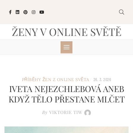
Skip
to
content
ŽENY V ONLINE SVĚTĚ
/
PŘÍBĚHY ŽEN Z ONLINE SVĚTA
26. 3. 2026
IVETA NEJEZCHLEBOVÁ ANEB
KDYŽ TĚLO PŘESTANE MLČET
By
VIKTORIE TIW