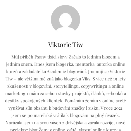
Viktorie Tiw
Můj příběh Psaný tisíci slovy Začalo to jedním blogem a
jedním snem. Dnes jsem blogerka, mentorka, autorka online
kurzů a zakladatelka Akademie blogování. Jmenuji se Viktorie
Tiw – ale většina mě zná jako blogerku Viky. S více než 19 lety
zkušeností v blogování, storytellingu, copywritingu a online
marketingu mám za sebou stovky projektů, článků, e-booků a
desítky spokojených klientek. Pomáhám ženám v online světě
využívat sílu obsahu k budování značky i zisku. V roce 2021
jsem se po mateřské vrátila k blogování na plný úvazek.
Navázala jsem na svou vášeň z dřívějška a začala rozvíjet nové
projekty: blog Ženy v online světě, vlastní online kurzy a