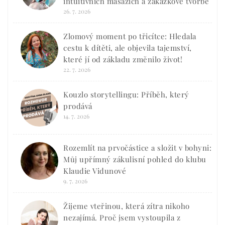
intuitivních masážích a zakázkové tvorbě
26. 7. 2026
Zlomový moment po třicítce: Hledala
cestu k dítěti, ale objevila tajemství,
které jí od základu změnilo život!
22. 7. 2026
Kouzlo storytellingu: Příběh, který
prodává
14. 7. 2026
Rozemlít na prvočástice a složit v bohyni:
Můj upřímný zákulisní pohled do klubu
Klaudie Vidunové
9. 7. 2026
Žijeme vteřinou, která zítra nikoho
nezajímá. Proč jsem vystoupila z