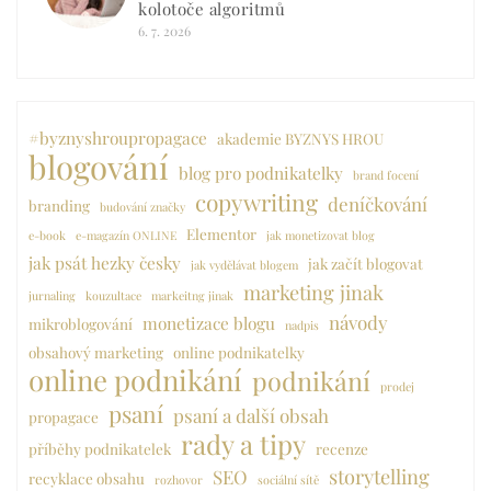
kolotoče algoritmů
6. 7. 2026
#byznyshroupropagace
akademie BYZNYS HROU
blogování
blog pro podnikatelky
brand focení
copywriting
deníčkování
branding
budování značky
Elementor
e-book
e-magazín ONLINE
jak monetizovat blog
jak psát hezky česky
jak začít blogovat
jak vydělávat blogem
marketing jinak
jurnaling
kouzultace
markeitng jinak
návody
monetizace blogu
mikroblogování
nadpis
obsahový marketing
online podnikatelky
online podnikání
podnikání
prodej
psaní
psaní a další obsah
propagace
rady a tipy
příběhy podnikatelek
recenze
storytelling
SEO
recyklace obsahu
rozhovor
sociální sítě