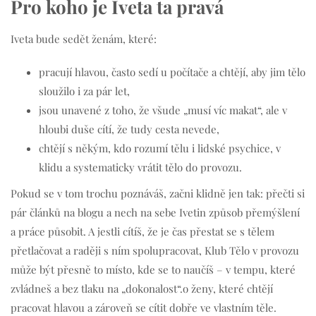
Pro koho je Iveta ta pravá
Iveta bude sedět ženám, které:
pracují hlavou, často sedí u počítače a chtějí, aby jim tělo
sloužilo i za pár let,
jsou unavené z toho, že všude „musí víc makat“, ale v
hloubi duše cítí, že tudy cesta nevede,
chtějí s někým, kdo rozumí tělu i lidské psychice, v
klidu a systematicky vrátit tělo do provozu.
Pokud se v tom trochu poznáváš, začni klidně jen tak: přečti si
pár článků na blogu a nech na sebe Ivetin způsob přemýšlení
a práce působit. A jestli cítíš, že je čas přestat se s tělem
přetlačovat a raději s ním spolupracovat, Klub Tělo v provozu
může být přesně to místo, kde se to naučíš – v tempu, které
zvládneš a bez tlaku na „dokonalost“.o ženy, které chtějí
pracovat hlavou a zároveň se cítit dobře ve vlastním těle.