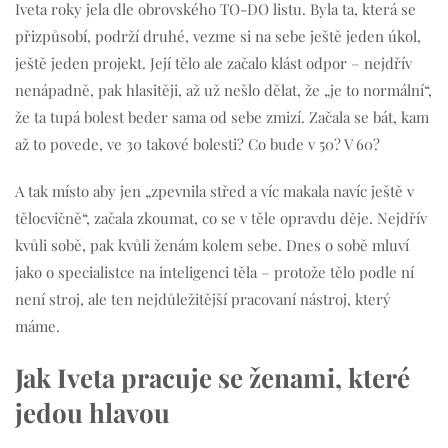
Iveta roky jela dle obrovského TO-DO listu. Byla ta, která se
přizpůsobí, podrží druhé, vezme si na sebe ještě jeden úkol,
ještě jeden projekt. Její tělo ale začalo klást odpor – nejdřív
nenápadně, pak hlasitěji, až už nešlo dělat, že „je to normální“,
že ta tupá bolest beder sama od sebe zmizí. Začala se bát, kam
až to povede, ve 30 takové bolesti? Co bude v 50? V 60?
A tak místo aby jen „zpevnila střed a víc makala navíc ještě v
tělocvičně“, začala zkoumat, co se v těle opravdu děje. Nejdřív
kvůli sobě, pak kvůli ženám kolem sebe. Dnes o sobě mluví
jako o specialistce na inteligenci těla – protože tělo podle ní
není stroj, ale ten nejdůležitější pracovaní nástroj, který
máme.
Jak Iveta pracuje se ženami, které
jedou hlavou