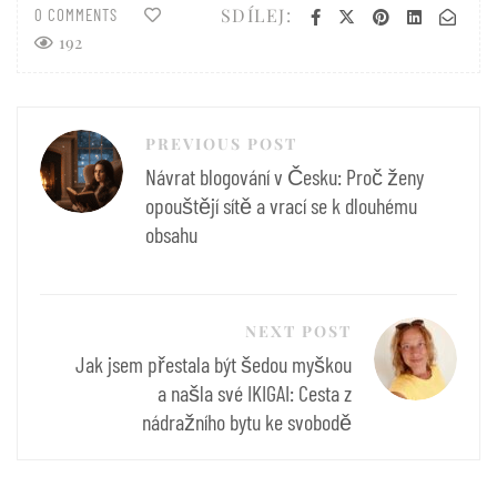
SDÍLEJ:
0 COMMENTS
192
Navigace
PREVIOUS POST
pro
Návrat blogování v Česku: Proč ženy
příspěvek
opouštějí sítě a vrací se k dlouhému
obsahu
NEXT POST
Jak jsem přestala být šedou myškou
a našla své IKIGAI: Cesta z
nádražního bytu ke svobodě