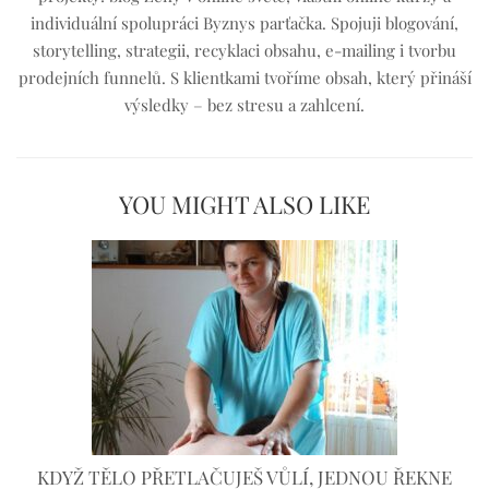
individuální spolupráci Byznys parťačka. Spojuji blogování,
storytelling, strategii, recyklaci obsahu, e-mailing i tvorbu
prodejních funnelů. S klientkami tvoříme obsah, který přináší
výsledky – bez stresu a zahlcení.
YOU MIGHT ALSO LIKE
KDYŽ TĚLO PŘETLAČUJEŠ VŮLÍ, JEDNOU ŘEKNE