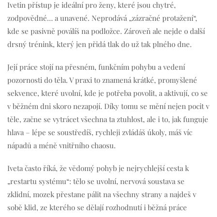
Ivetin přístup je ideální pro ženy, které jsou chytré,
zodpovědné… a unavené. Neprodává „zázračné protažení“,
kde se pasivně poválíš na podložce. Zároveň ale nejde o další
drsný trénink, který jen přidá tlak do už tak plného dne.
Její práce stojí na přesném, funkčním pohybu a vedení
pozornosti do těla. V praxi to znamená krátké, promyšlené
sekvence, které uvolní, kde je potřeba povolit, a aktivují, co se
v běžném dni skoro nezapojí. Díky tomu se mění nejen pocit v
těle, začne se vytrácet všechna ta ztuhlost, ale i to, jak funguje
hlava – lépe se soustředíš, rychleji zvládáš úkoly, máš víc
nápadů a méně vnitřního chaosu.
Iveta často říká, že vědomý pohyb je nejrychlejší cesta k
„restartu systému“: tělo se uvolní, nervová soustava se
zklidní, mozek přestane pálit na všechny strany a najdeš v
sobě klid, ze kterého se dělají rozhodnutí i běžná práce