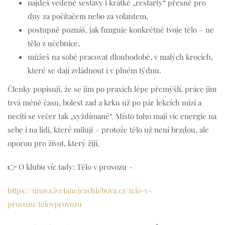
najdeš vedené sestavy i krátké „restarty“ přesně pro
dny za počítačem nebo za volantem,
postupně poznáš, jak funguje konkrétně tvoje tělo – ne
tělo z učebnice,
můžeš na sobě pracovat dlouhodobě, v malých krocích,
které se dají zvládnout i v plném týdnu.
Členky popisují, že se jim po praxích lépe přemýšlí, práce jim
trvá méně času, bolest zad a krku už po pár lekcích mizí a
necítí se večer tak „vyždímané“. Místo toho mají víc energie na
sebe i na lidi, které milují – protože tělo už není brzdou, ale
oporou pro život, který žijí.
👉 O klubu víc tady: Tělo v provozu –
https://unava.ivetanejezchlebova.cz/telo-v-
provozu/telovprovozu