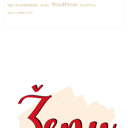
WordPress
tipy na podnikání
titulky
WordrPress
ženy z online světa