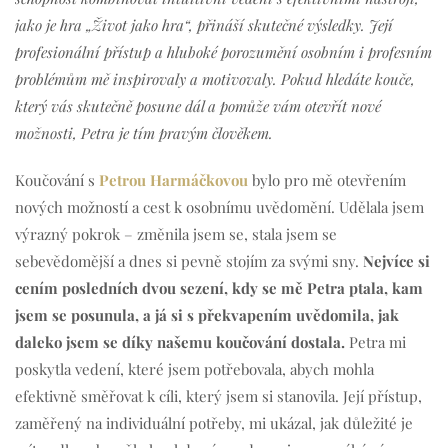
jako je hra „Život jako hra“, přináší skutečné výsledky. Její
profesionální přístup a hluboké porozumění osobním i profesním
problémům mě inspirovaly a motivovaly. Pokud hledáte kouče,
který vás skutečně posune dál a pomůže vám otevřít nové
možnosti, Petra je tím pravým člověkem.
Koučování s
Petrou Harmáčkovou
bylo pro mě otevřením
nových možností a cest k osobnímu uvědomění. Udělala jsem
výrazný pokrok – změnila jsem se, stala jsem se
sebevědomější a dnes si pevně stojím za svými sny.
Nejvíce si
cením posledních dvou sezení, kdy se mě Petra ptala, kam
jsem se posunula, a já si s překvapením uvědomila, jak
daleko jsem se díky našemu koučování dostala.
Petra mi
poskytla vedení, které jsem potřebovala, abych mohla
efektivně směřovat k cíli, který jsem si stanovila. Její přístup,
zaměřený na individuální potřeby, mi ukázal, jak důležité je