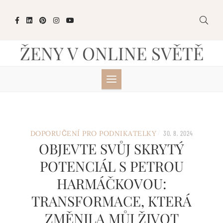
Skip
to
content
ŽENY V ONLINE SVĚTĚ
/
DOPORUČENÍ PRO PODNIKATELKY
30. 8. 2024
OBJEVTE SVŮJ SKRYTÝ
POTENCIÁL S PETROU
HARMÁČKOVOU:
TRANSFORMACE, KTERÁ
ZMĚNILA MŮJ ŽIVOT