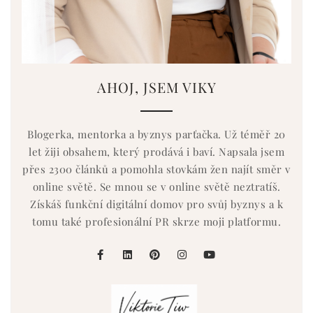
AHOJ, JSEM VIKY
Blogerka, mentorka a byznys parťačka. Už téměř 20
let žiji obsahem, který prodává i baví. Napsala jsem
přes 2300 článků a pomohla stovkám žen najít směr v
online světě. Se mnou se v online světě neztratíš.
Získáš funkční digitální domov pro svůj byznys a k
tomu také profesionální PR skrze moji platformu.
facebook
linkedin
pinterest
instagram
youtube