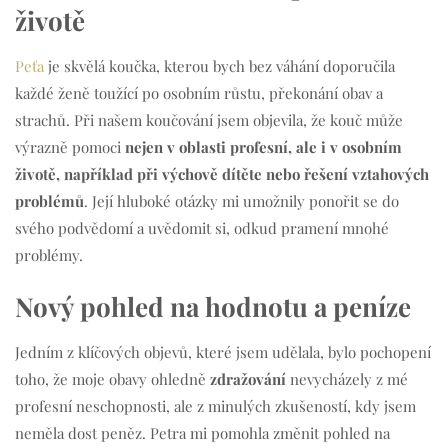
životě
Peťa
je skvělá koučka, kterou bych bez váhání doporučila
každé ženě toužící po osobním růstu, překonání obav a
strachů. Při našem koučování jsem objevila, že kouč může
výrazně pomoci
nejen v oblasti profesní, ale i v osobním
životě, například při výchově dítěte nebo řešení vztahových
problémů
. Její hluboké otázky mi umožnily ponořit se do
svého podvědomí a uvědomit si, odkud pramení mnohé
problémy.
Nový pohled na hodnotu a peníze
Jedním z klíčových objevů, které jsem udělala, bylo pochopení
toho, že moje obavy ohledně
zdražování
nevycházely z mé
profesní neschopnosti, ale z minulých zkušeností, kdy jsem
neměla dost peněz. Petra mi pomohla změnit pohled na