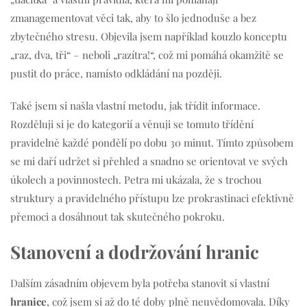
zmanagementovat věci tak, aby to šlo jednoduše a bez
zbytečného stresu. Objevila jsem například kouzlo konceptu
„raz, dva, tři“ – neboli „razítra!“, což mi pomáhá okamžitě se
pustit do práce, namísto odkládání na později.
Také jsem si našla vlastní metodu, jak třídit informace.
Rozděluji si je do kategorií a věnuji se tomuto třídění
pravidelně každé pondělí po dobu 30 minut. Tímto způsobem
se mi daří udržet si přehled a snadno se orientovat ve svých
úkolech a povinnostech. Petra mi ukázala, že s trochou
struktury a pravidelného přístupu lze prokrastinaci efektivně
přemoci a dosáhnout tak skutečného pokroku.
Stanovení a dodržování hranic
Dalším zásadním objevem byla potřeba stanovit si vlastní
hranice
, což jsem si až do té doby plně neuvědomovala. Díky