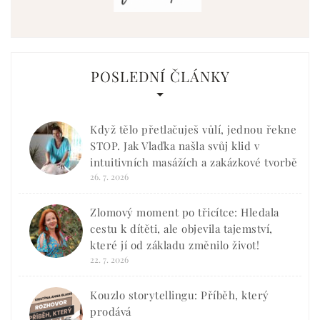
POSLEDNÍ ČLÁNKY
Když tělo přetlačuješ vůlí, jednou řekne
STOP. Jak Vlaďka našla svůj klid v
intuitivních masážích a zakázkové tvorbě
26. 7. 2026
Zlomový moment po třicítce: Hledala
cestu k dítěti, ale objevila tajemství,
které jí od základu změnilo život!
22. 7. 2026
Kouzlo storytellingu: Příběh, který
prodává