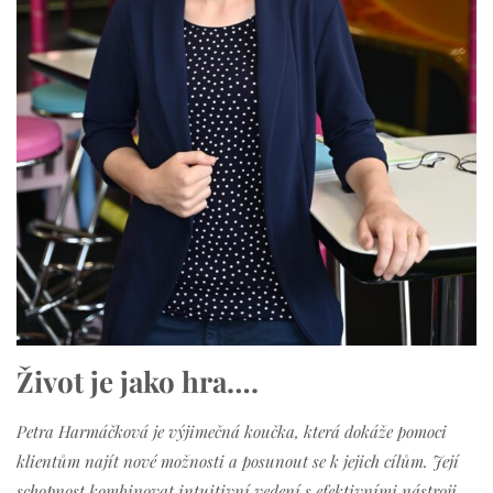
Život je jako hra….
Petra Harmáčková je výjimečná koučka, která dokáže pomoci
klientům najít nové možnosti a posunout se k jejich cílům. Její
schopnost kombinovat intuitivní vedení s efektivními nástroji,