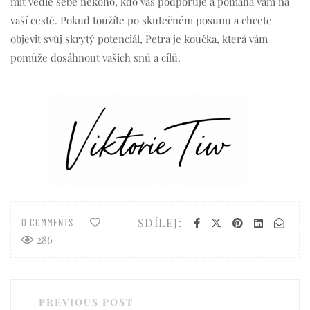
mít vedle sebe někoho, kdo vás podporuje a pomáhá vám na
vaší cestě. Pokud toužíte po skutečném posunu a chcete
objevit svůj skrytý potenciál, Petra je koučka, která vám
pomůže dosáhnout vašich snů a cílů.
SDÍLEJ:
0 COMMENTS
286
Navigace
PREVIOUS POST