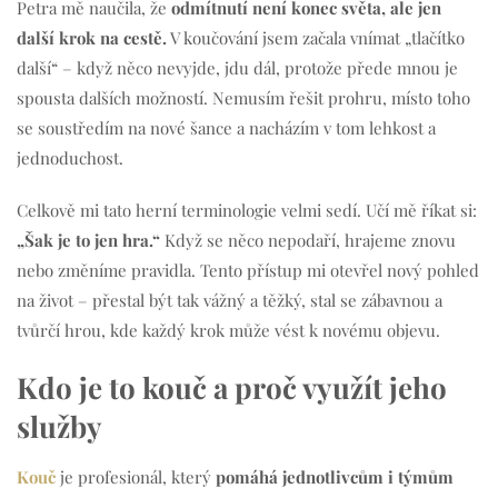
Petra mě naučila, že
odmítnutí není konec světa, ale jen
další krok na cestě.
V koučování jsem začala vnímat „tlačítko
další“ – když něco nevyjde, jdu dál, protože přede mnou je
spousta dalších možností. Nemusím řešit prohru, místo toho
se soustředím na nové šance a nacházím v tom lehkost a
jednoduchost.
Celkově mi tato herní terminologie velmi sedí. Učí mě říkat si:
„Šak je to jen hra.“
Když se něco nepodaří, hrajeme znovu
nebo změníme pravidla. Tento přístup mi otevřel nový pohled
na život – přestal být tak vážný a těžký, stal se zábavnou a
tvůrčí hrou, kde každý krok může vést k novému objevu.
Kdo je to kouč a proč využít jeho
služby
Kouč
je profesionál, který
pomáhá jednotlivcům i týmům