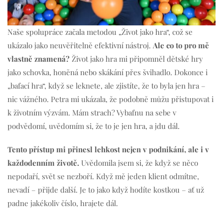
Naše spolupráce začala metodou „Život jako hra“, což se
ukázalo jako neuvěřitelně efektivní nástroj.
Ale co to pro mě
vlastně znamená?
Život jako hra mi připomněl dětské hry
jako schovka, honěná nebo skákání přes švihadlo. Dokonce i
„bafací hra“, když se leknete, ale zjistíte, že to byla jen hra –
nic vážného. Petra mi ukázala, že podobně můžu přistupovat i
k životním výzvám. Mám strach? Vybafnu na sebe v
podvědomí, uvědomím si, že to je jen hra, a jdu dál.
Tento přístup mi přinesl lehkost nejen v podnikání, ale i v
každodenním životě.
Uvědomila jsem si, že když se něco
nepodaří, svět se nezboří. Když mě jeden klient odmítne,
nevadí – přijde další. Je to jako když hodíte kostkou – ať už
padne jakékoliv číslo, hrajete dál.