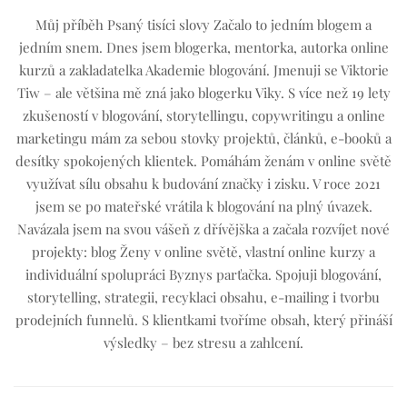
Můj příběh Psaný tisíci slovy Začalo to jedním blogem a
jedním snem. Dnes jsem blogerka, mentorka, autorka online
kurzů a zakladatelka Akademie blogování. Jmenuji se Viktorie
Tiw – ale většina mě zná jako blogerku Viky. S více než 19 lety
zkušeností v blogování, storytellingu, copywritingu a online
marketingu mám za sebou stovky projektů, článků, e-booků a
desítky spokojených klientek. Pomáhám ženám v online světě
využívat sílu obsahu k budování značky i zisku. V roce 2021
jsem se po mateřské vrátila k blogování na plný úvazek.
Navázala jsem na svou vášeň z dřívějška a začala rozvíjet nové
projekty: blog Ženy v online světě, vlastní online kurzy a
individuální spolupráci Byznys parťačka. Spojuji blogování,
storytelling, strategii, recyklaci obsahu, e-mailing i tvorbu
prodejních funnelů. S klientkami tvoříme obsah, který přináší
výsledky – bez stresu a zahlcení.