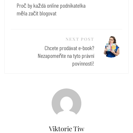
pro
Proč by každá online podnikatelka
příspěvek
měla začít blogovat
NEXT POST
Chcete prodávat e-book?
Nezapomeňte na tyto právní
povinnosti!
Viktorie Tiw