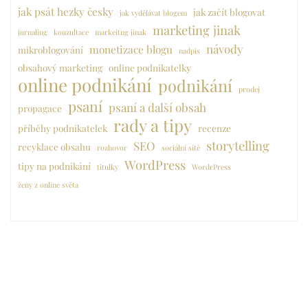
jak psát hezky česky
jak začít blogovat
jak vydělávat blogem
marketing jinak
jurnaling
kouzultace
markeitng jinak
návody
monetizace blogu
mikroblogování
nadpis
obsahový marketing
online podnikatelky
online podnikání
podnikání
prodej
psaní
psaní a další obsah
propagace
rady a tipy
příběhy podnikatelek
recenze
storytelling
SEO
recyklace obsahu
rozhovor
sociální sítě
WordPress
tipy na podnikání
titulky
WordrPress
ženy z online světa