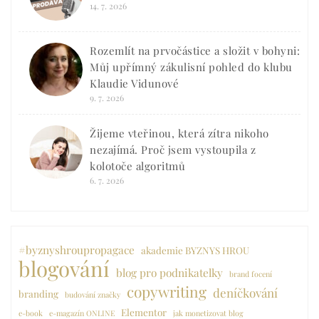
14. 7. 2026
Rozemlít na prvočástice a složit v bohyni:
Můj upřímný zákulisní pohled do klubu
Klaudie Vidunové
9. 7. 2026
Žijeme vteřinou, která zítra nikoho
nezajímá. Proč jsem vystoupila z
kolotoče algoritmů
6. 7. 2026
#byznyshroupropagace
akademie BYZNYS HROU
blogování
blog pro podnikatelky
brand focení
copywriting
deníčkování
branding
budování značky
Elementor
e-book
e-magazín ONLINE
jak monetizovat blog