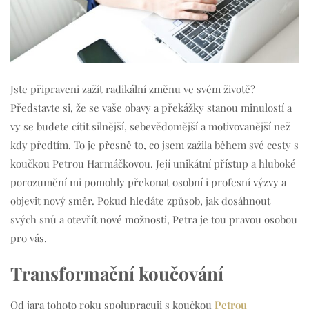
Jste připraveni zažít radikální změnu ve svém životě?
Představte si, že se vaše obavy a překážky stanou minulostí a
vy se budete cítit silnější, sebevědomější a motivovanější než
kdy předtím. To je přesně to, co jsem zažila během své cesty s
koučkou Petrou Harmáčkovou. Její unikátní přístup a hluboké
porozumění mi pomohly překonat osobní i profesní výzvy a
objevit nový směr. Pokud hledáte způsob, jak dosáhnout
svých snů a otevřít nové možnosti, Petra je tou pravou osobou
pro vás.
Transformační koučování
Od jara tohoto roku spolupracuji s koučkou
Petrou