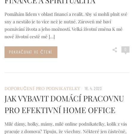
FINANCE A SPIRITUALITA
Pomáhám lidem v oblast financí a realit. Aby si mohli plnit své
sny a nestálo je to více než je nutné. Zároveň mě baví
poznávání života a jeho možností. Velká životní změna K mé
nové životní cestě mě […]
0
POKRAČOVAT VE ČTENÍ
/
DOPORUČENÍ PRO PODNIKATELKY
18. 4. 2023
JAK VYBAVIT DOMÁCÍ PRACOVNU
PRO EFEKTIVNÍ HOME OFFICE
Milé dámy, holky, mámy, milé online podnikatelky, kolik z vás
pracuje z domova? Tipuju, že všechny. Některé jen částečně,