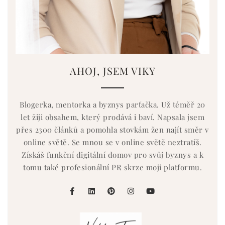
AHOJ, JSEM VIKY
Blogerka, mentorka a byznys parťačka. Už téměř 20
let žiji obsahem, který prodává i baví. Napsala jsem
přes 2300 článků a pomohla stovkám žen najít směr v
online světě. Se mnou se v online světě neztratíš.
Získáš funkční digitální domov pro svůj byznys a k
tomu také profesionální PR skrze moji platformu.
facebook
linkedin
pinterest
instagram
youtube