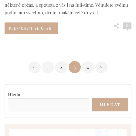
některé občas, a spousta z vás i na full-time. Věnujete svému
podnikání všechno, dřete, makáte celé dny a […]
0
POKRAČOVAT VE ČTENÍ
Stránkování
3
<
1
2
4
>
příspěvků
Hledat
HLEDAT