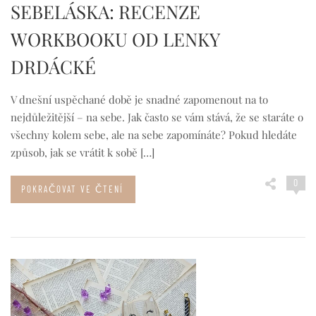
SEBELÁSKA: RECENZE
WORKBOOKU OD LENKY
DRDÁCKÉ
V dnešní uspěchané době je snadné zapomenout na to
nejdůležitější – na sebe. Jak často se vám stává, že se staráte o
všechny kolem sebe, ale na sebe zapomínáte? Pokud hledáte
způsob, jak se vrátit k sobě […]
0
POKRAČOVAT VE ČTENÍ