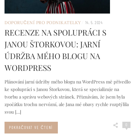
/
DOPORUČENÍ PRO PODNIKATELKY
14. 5. 2024
RECENZE NA SPOLUPRÁCI S
JANOU ŠTORKOVOU: JARNÍ
ÚDRŽBA MÉHO BLOGU NA
WORDPRESS
Plánování jarní údržby mého blogu na WordPress mě přivedlo
ke spolupráci s Janou Štorkovou, která se specializuje na
tvorbu a správu webových stránek. Přiznávám, že jsem byla
zpočátku trochu nervózní, ale Jana mé obavy rychle rozptýlila
svou […]
0
POKRAČOVAT VE ČTENÍ