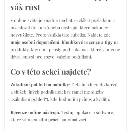
váš růst
V online světě je snadné nechat se zlákat pozlátkem a
investovat do kurzů nebo nástrojů, které nakonec
nevyužijete. Proto vznikla tato rubrika. Najdete zde
moje osobní doporučení, hloubkové recenze a tipy
na
produkty, které mi prošly pod rukama a které skutečně
dávají smysl pro rozvoj vašeho podnikání.
Co v této sekci najdete?
Zákulisní pohled na nabídky:
Detailní vhled do kurzů
a služeb jiných podnikatelek (v rámci mé služby
„Zákulisní pohled“), kde hodnotím přínos a kvalitu.
Recenze online nástrojů:
Testuji aplikace a software,
které vám usnadní práci i automatizaci.