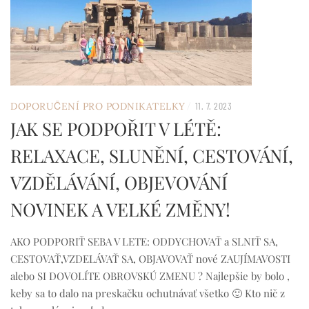
/
DOPORUČENÍ PRO PODNIKATELKY
11. 7. 2023
JAK SE PODPOŘIT V LÉTĚ:
RELAXACE, SLUNĚNÍ, CESTOVÁNÍ,
VZDĚLÁVÁNÍ, OBJEVOVÁNÍ
NOVINEK A VELKÉ ZMĚNY!
AKO PODPORIŤ SEBA V LETE: ODDYCHOVAŤ a SLNIŤ SA,
CESTOVAŤ,VZDELÁVAŤ SA, OBJAVOVAŤ nové ZAUJÍMAVOSTI
alebo SI DOVOLÍTE OBROVSKÚ ZMENU ? Najlepšie by bolo ,
keby sa to dalo na preskačku ochutnávať všetko 🙂 Kto nič z