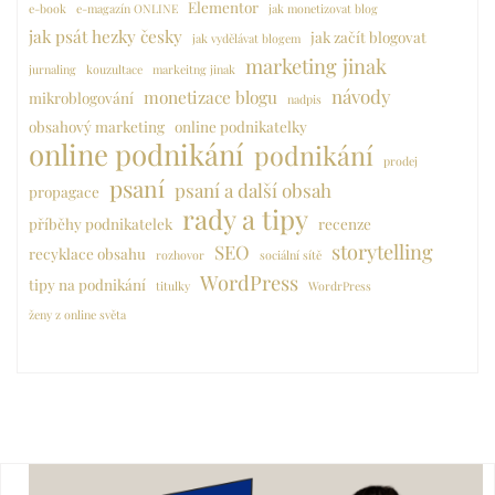
Elementor
e-book
e-magazín ONLINE
jak monetizovat blog
jak psát hezky česky
jak začít blogovat
jak vydělávat blogem
marketing jinak
jurnaling
kouzultace
markeitng jinak
návody
monetizace blogu
mikroblogování
nadpis
obsahový marketing
online podnikatelky
online podnikání
podnikání
prodej
psaní
psaní a další obsah
propagace
rady a tipy
příběhy podnikatelek
recenze
storytelling
SEO
recyklace obsahu
rozhovor
sociální sítě
WordPress
tipy na podnikání
titulky
WordrPress
ženy z online světa