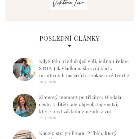
POSLEDNÍ ČLÁNKY
Když tělo přetlačuješ vůlí, jednou řekne
STOP. Jak Vlaďka našla svůj klid v
intuitivních masážích a zakázkové tvorbě
26. 7. 2026
Zlomový moment po třicítce: Hledala
cestu k dítěti, ale objevila tajemství,
které jí od základu změnilo život!
22. 7. 2026
Kouzlo storytellingu: Příběh, který