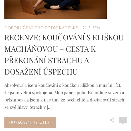
/
DOPORUČENÍ PRO PODNIKATELKY
24. 6. 2024
RECENZE: KOUČOVÁNÍ S ELIŠKOU
MACHÁŇOVOU – CESTA K
PŘEKONÁNÍ STRACHU A
DOSAŽENÍ ÚSPĚCHU
Absolvovala jsem koučování s koučkou Eliškou a musím říct,
že jsem velmi spokojená. Měli jsme spolu dvě online sezení a
přistupovala jsem k ní s tím, že bych chtěla dostat svůj strach
ze své hlavy. Strach v […]
0
POKRAČOVAT VE ČTENÍ