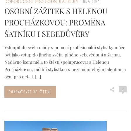
/
DOPORUČENÍ PRO PODNIKATELKY
18. 4. 2024
OSOBNÍ ZÁŽITEK S HELENOU
PROCHÁZKOVOU: PROMĚNA
ŠATNÍKU I SEBEDŮVĚRY
Vstoupit do světa módy s pomocí profesionální stylistky může
být jako vstup do jiného světa, plného sebevědomí a šarmu.
Nedávno jsem měla to štěstí spolupracovat s Helenou
Procházkovou, módní stylistkou s nezaměnitelným talentem a
oční pro detail. […]
0
POKRAČOVAT VE ČTENÍ