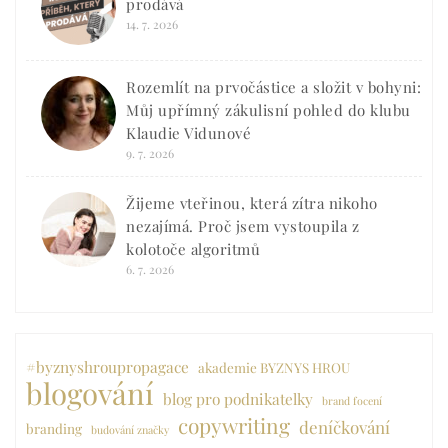
prodává
14. 7. 2026
Rozemlít na prvočástice a složit v bohyni:
Můj upřímný zákulisní pohled do klubu
Klaudie Vidunové
9. 7. 2026
Žijeme vteřinou, která zítra nikoho
nezajímá. Proč jsem vystoupila z
kolotoče algoritmů
6. 7. 2026
#byznyshroupropagace
akademie BYZNYS HROU
blogování
blog pro podnikatelky
brand focení
copywriting
deníčkování
branding
budování značky