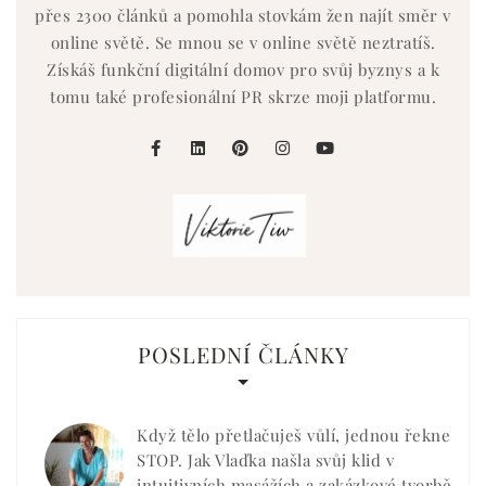
přes 2300 článků a pomohla stovkám žen najít směr v
online světě. Se mnou se v online světě neztratíš.
Získáš funkční digitální domov pro svůj byznys a k
tomu také profesionální PR skrze moji platformu.
facebook
linkedin
pinterest
instagram
youtube
POSLEDNÍ ČLÁNKY
Když tělo přetlačuješ vůlí, jednou řekne
STOP. Jak Vlaďka našla svůj klid v
intuitivních masážích a zakázkové tvorbě