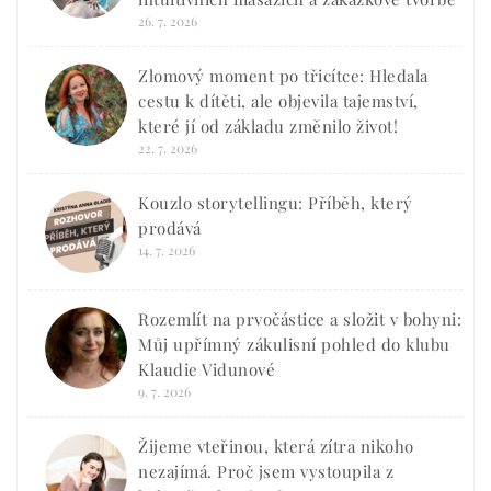
26. 7. 2026
Zlomový moment po třicítce: Hledala
cestu k dítěti, ale objevila tajemství,
které jí od základu změnilo život!
22. 7. 2026
Kouzlo storytellingu: Příběh, který
prodává
14. 7. 2026
Rozemlít na prvočástice a složit v bohyni:
Můj upřímný zákulisní pohled do klubu
Klaudie Vidunové
9. 7. 2026
Žijeme vteřinou, která zítra nikoho
nezajímá. Proč jsem vystoupila z