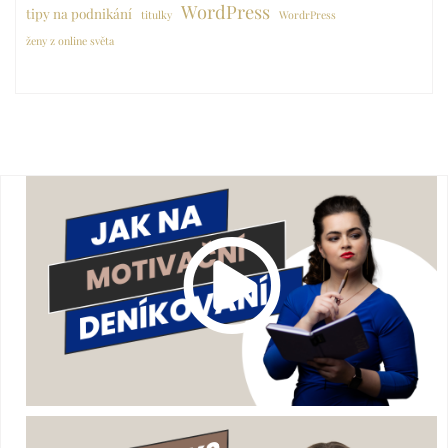
WordPress
tipy na podnikání
titulky
WordrPress
ženy z online světa