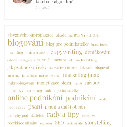
kolotoče algoritmů
6. 7. 2026
#byznyshroupropagace
akademie BYZNYS HROU
blogování
blog pro podnikatelky
brand focení
copywriting
deníčkování
branding
budování značky
Elementor
e-book
e-magazín ONLINE
jak monetizovat blog
jak psát hezky česky
jak začít blogovat
jak vydělávat blogem
marketing jinak
jurnaling
kouzultace
markeitng jinak
návody
monetizace blogu
mikroblogování
nadpis
obsahový marketing
online podnikatelky
online podnikání
podnikání
prodej
psaní
psaní a další obsah
propagace
rady a tipy
příběhy podnikatelek
recenze
storytelling
SEO
recyklace obsahu
rozhovor
sociální sítě