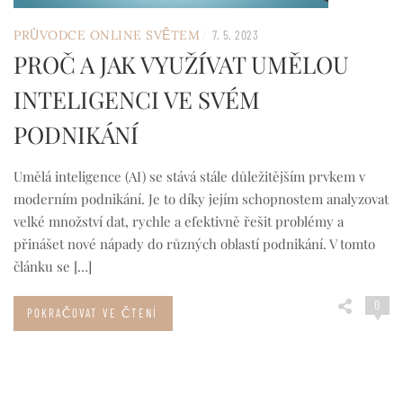
/
PRŮVODCE ONLINE SVĚTEM
7. 5. 2023
PROČ A JAK VYUŽÍVAT UMĚLOU
INTELIGENCI VE SVÉM
PODNIKÁNÍ
Umělá inteligence (AI) se stává stále důležitějším prvkem v
moderním podnikání. Je to díky jejím schopnostem analyzovat
velké množství dat, rychle a efektivně řešit problémy a
přinášet nové nápady do různých oblastí podnikání. V tomto
článku se […]
0
POKRAČOVAT VE ČTENÍ