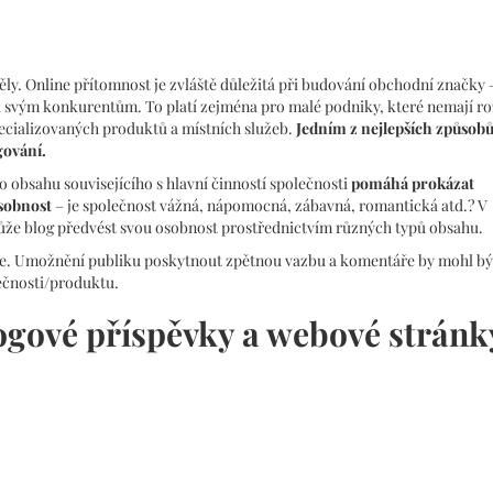
ly. Online přítomnost je zvláště důležitá při budování obchodní značky 
ti svým konkurentům. To platí zejména pro malé podniky, které nemají r
ecializovaných produktů a místních služeb.
Jedním z nejlepších způsobů
gování.
obsahu souvisejícího s hlavní činností společnosti
pomáhá prokázat
sobnost
– je společnost vážná, nápomocná, zábavná, romantická atd.? V
 může blog předvést svou osobnost prostřednictvím různých typů obsahu.
. Umožnění publiku poskytnout zpětnou vazbu a komentáře by mohl být
olečnosti/produktu.
logové příspěvky a webové stránk