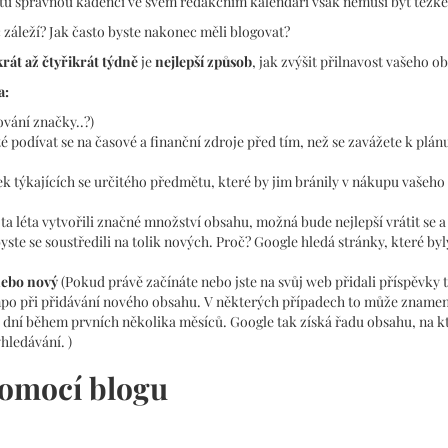
 tu správnou kadenci ve svém redakčním kalendáři však nemusí být těžké
c záleží? Jak často byste nakonec měli blogovat?
rát až čtyřikrát týdně
je
nejlepší způsob
, jak zvýšit přilnavost vašeho o
a:
vání značky..?)
té podívat se na časové a finanční zdroje před tím, než se zavážete k plán
 týkajících se určitého předmětu, které by jim bránily v nákupu vašeho
 ta léta vytvořili značné množství obsahu, možná bude nejlepší vrátit se a
yste se soustředili na tolik nových. Proč? Google hledá stránky, které byl
 nebo nový
(Pokud právě začínáte nebo jste na svůj web přidali příspěvky 
mpo při přidávání nového obsahu. V některých případech to může zname
dní během prvních několika měsíců. Google tak získá řadu obsahu, na kt
hledávání. )
pomocí blogu