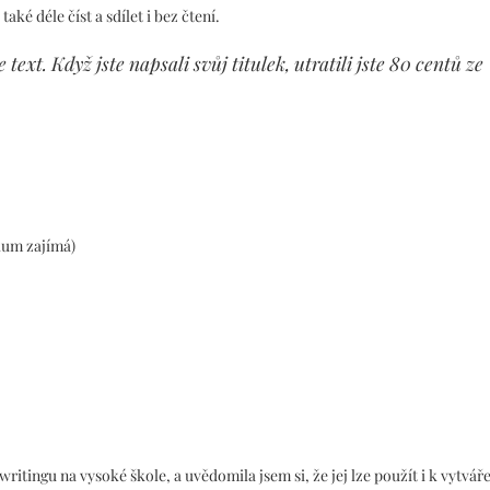
ké déle číst a sdílet i bez čtení.
 text. Když jste napsali svůj titulek, utratili jste 80 centů ze
kum zajímá)
ritingu na vysoké škole, a uvědomila jsem si, že jej lze použít i k vytvář