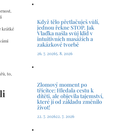
rnost.
í
Když tělo přetlačuješ vůlí,
jednou řekne STOP. Jak
e krátké
Vlaďka našla svůj klid v
intuitivních masážích a
 vámi
zakázkové tvorbě
26. 7. 2026
5. 8. 2026
řů, to,
Zlomový moment po
třicítce: Hledala cestu k
li
dítěti, ale objevila tajemství,
které jí od základu změnilo
život!
22. 7. 2026
22. 7. 2026