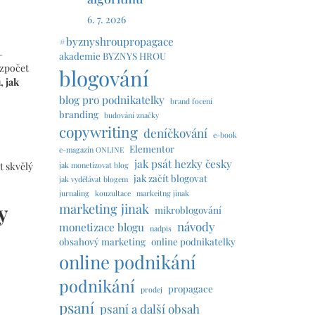
6. 7. 2026
#byznyshroupropagace
–
akademie BYZNYS HROU
ozpočet
blogování
, jak
blog pro podnikatelky
brand focení
branding
budování značky
copywriting
deníčkování
e-book
Elementor
e-magazín ONLINE
jak psát hezky česky
jak monetizovat blog
 skvělý
jak začít blogovat
jak vydělávat blogem
jurnaling
kouzultace
markeitng jinak
y
marketing jinak
mikroblogování
návody
monetizace blogu
nadpis
obsahový marketing
online podnikatelky
online podnikání
podnikání
propagace
prodej
psaní
psaní a další obsah