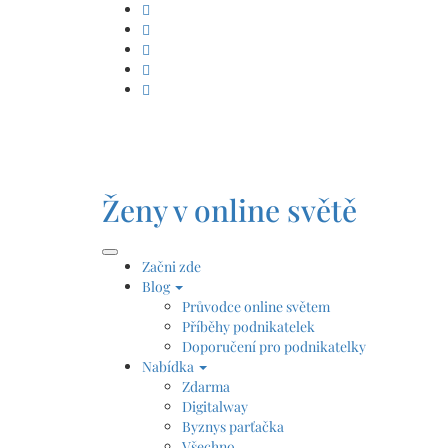
Skip
to
content
Ženy v online světě
Začni zde
Blog
Průvodce online světem
Příběhy podnikatelek
Doporučení pro podnikatelky
Nabídka
Zdarma
Digitalway
Byznys parťačka
Všechno