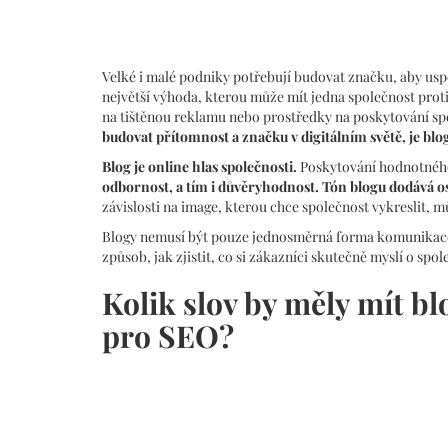
Velké i malé podniky potřebují budovat značku, aby uspě
největší výhoda, kterou může mít jedna společnost pro
na tištěnou reklamu nebo prostředky na poskytování sp
budovat přítomnost a značku v digitálním světě, je blo
Blog je online hlas společnosti.
Poskytování hodnotného 
odbornost, a tím i důvěryhodnost.
Tón blogu dodává o
závislosti na image, kterou chce společnost vykreslit,
Blogy nemusí být pouze jednosměrná forma komunikace
způsob, jak zjistit, co si zákazníci skutečně myslí o sp
Kolik slov by měly mít b
pro SEO?