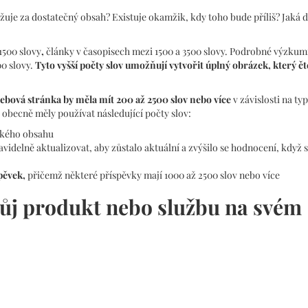
važuje za dostatečný obsah? Existuje okamžik, kdy toho bude příliš? Jaká 
1500 slovy
,
články v časopisech mezi 1500 a 3500 slovy. Podrobné výzku
0 slovy.
Tyto vyšší počty slov umožňují vytvořit úplný obrázek, který 
ebová stránka by měla mít 200 až 2500 slov nebo více
v závislosti na ty
 obecně měly používat následující počty slov:
ického obsahu
ravidelně aktualizovat, aby zůstalo aktuální a zvýšilo se hodnocení, když s
pěvek,
přičemž některé příspěvky mají 1000 až 2500 slov nebo více
vůj produkt nebo službu na svém