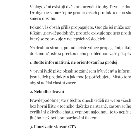
V blogování existují dvě konkurenční touhy. První je d
Druhým je samozřejmě prodej vašich produktů nebo služ
směru obsahu.
Pokud váš obsah příliš propagujete, Google jej může oz
Říkám „pravděpodobně“, protože existuje spousta protipř
který se zobrazuje v nejlepších výsledcích.
Na druhou stranu, pokud nejste vůbec propagační, nikdy
dostanou? Jistě si přečtou nebo prohlédnou vaše příspěv
1. Buďte informativní, ne orientovaní na prodej
V první řadě pište obsah se záměrem být věcný a informa
jsou jejich produkty a jak moc je potřebujete. Místo toh
aby si udělal vlastní závěr.
2. Nebuďte otravní
Pravděpodobně jste v těchto dnech viděli na webu všech
bez horní lišty, otočného tlačítka na straně, zasouvac
cvrlikání z živého chatu. vypnout najednou. Je to nepříj
jiného, ​​než být bombardováni tlakem.
3. Používejte vkusné CTA