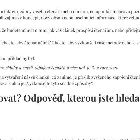
m faktem, zájmy vašeho čtenáře nebo čímkoli, co upoutá čtenářovu pozo
it zajímavý koncept, nový obsah nebo fascinující informace, které vzbud
, že budete mluvit o tom, jak váš článek prospívá čtenářům, nebo přidejt
 chcete, aby čtenář učinil? Chcete, aby vyzkoušeli vaše metody nebo si s
u, příklad by byl:
vé články a zvýšit zapojení čtenářů o více než 50 % v roce 2020
a vytváření názvů článků, co zaujme, je příslib zvýšeného zapojení čtená
 výzva k akci je „Vyzkoušejte tyto snadné způsoby“.
ovat? Odpověď, kterou jste hleda