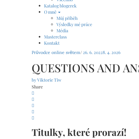
Katalog blogerek
O mně
Můj příběh
Výsledky mé práce
Média
Masterclass
Kontakt
/
26. 6. 2022
8. 4. 2026
Průvodce online světem
QUESTIONS AND A
by
Viktorie Tiw
Share
Titulky, které prorazí!