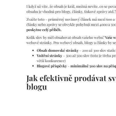
I když už víte, že obsah je král, možná nevíte, co se po
obsahu je vhodná pro blogy, články, tiskové zprávy atd.?
Zvažte toto – průměrný novinový článek má mezi 600 a 
články nebo zprávy se obvykle pohybují mezi 4000 a 500
poskytne celý příběh.
Kolik slov by měl obsahovat obsah vašeho webu?
Vaše w
webové stránky. Pro webový obsah, blogy a články by se
Obsah domovské stránky
– 200 až 300 slov stat
Vnitřní stránky
– 300 až 500 slov (toto je třeba p
větší konkurence)
Blogové příspěvky
–
minimálně 500 slov na přís
Jak efektivně prodávat s
blogu