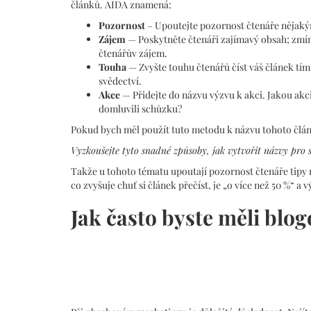
článků. AIDA znamená:
Pozornost
– Upoutejte pozornost čtenáře nějaký
Zájem
— Poskytněte čtenáři zajímavý obsah; zmín
čtenářův zájem.
Touha
— Zvyšte touhu čtenářů číst váš článek tím
svědectví.
Akce
— Přidejte do názvu výzvu k akci. Jakou akci
domluvili schůzku?
Pokud bych měl použít tuto metodu k názvu tohoto článk
Vyzkoušejte tyto snadné způsoby, jak vytvořit názvy pro s
Takže u tohoto tématu upoutají pozornost čtenáře tipy n
co zvyšuje chuť si článek přečíst, je „o více než 50 %“ a
Jak často byste měli blog