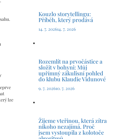
.
Kouzlo storytellingu:
Příběh, který prodává
bsahu.
14. 7. 2026
14. 7. 2026
u
Rozemlít na prvočástice a
složit v bohyni: Můj
upřímný zákulisní pohled
y
do klubu Klaudie Vidunové
teprve
9. 7. 2026
10. 7. 2026
nat
erý lze
Žijeme vteřinou, která zítra
nikoho nezajímá. Proč
jsem vystoupila z kolotoče
algoritmů