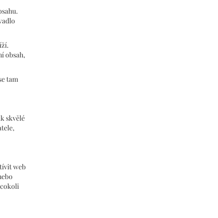
bsahu.
vadlo
ží.
ní obsah,
se tam
ak skvělé
tele,
tívit web
 nebo
 cokoli