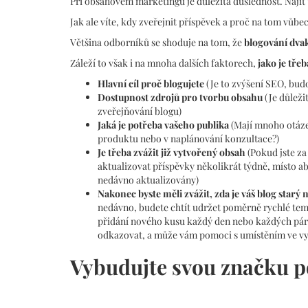
Při obsahovém marketingu je důležitá důslednost. Najít
Jak ale víte, kdy zveřejnit příspěvek a proč na tom vůbe
Většina odborníků se shoduje na tom, že
blogování dvak
Záleží to však i na mnoha dalších faktorech,
jako je třeb
Hlavní cíl proč blogujete
(Je to zvýšení SEO, budo
Dostupnost zdrojů pro tvorbu obsahu
(Je důleži
zveřejňování blogu)
Jaká je potřeba vašeho publika
(Mají mnoho otázek
produktu nebo v naplánování konzultace?)
Je třeba zvážit již vytvořený obsah
(Pokud jste za
aktualizovat příspěvky několikrát týdně, místo ab
nedávno aktualizovány)
Nakonec byste měli zvážit, zda je váš blog starý
nedávno, budete chtít udržet poměrně rychlé te
přidání nového kusu každý den nebo každých pár 
odkazovat, a může vám pomoci s umístěním ve vy
Vybudujte svou značku 