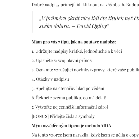
Dobré nadpisy přimějí lidi kliknout na váš obsah. Budou ta
„V průměru 5krát více lidí čte titulek než čte
svého dolaru. – David Ogilvy“
Mám pro vás 7 tipů, jak na poutavé nadpisy:
1. Udržujte nadpisy krátké, jednoduché a k věci
2. Ujasněte si svůj hlavní přínos
3. Oznamte vzrušující novinky (zprávy, které vaše publi
4. Otázky v nadpisu
5. Apelujte na čtenářův hlad po vědění
6. Řekněte svému publiku, co má dělat!
7. Vytvořte nejcennější informační zdroj
[BONUS] Přidejte čísla a symboly
Mým osvědčeným tipem je metoda AIDA
Na tento vzorec jsem narazila, když jsem se učila o copyw