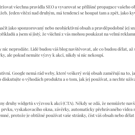
održovat všechna pravidla SEO a vyvarovat se přílišné propagace vašeho o
eb. Jeden vítězí nad druhým, má tendenci se houpat tam a zpět, jako ky
načit jako sponzorovaný nebo neobjektivní obsah a pravděpodobně jej sní
íkladů a jsem si jistý, že všichni z vás mohou poukázat na velmi reklam
 nic neprodáte. Lidé budou váš blog navštěvovat, ale co budou dělat, až 
ky, ale pokud nemáte výzvy k akci, nikdy si nic nekoupí.
tivní. Google nemá rád weby, které veškerý svůj obsah zaměřují na to, j
o diskutujte o výhodách produktu a o tom, jak jej používat, a nechte uživa
ny druhy widgetů s výzvou k akci (CTA). Někdy se zdá, že nemůžete navš
ího prvku, vyskakovacího okna, závěrky, automaticky přehrávaného videa
emné, protože je obtížné používat vaše stránky, číst váš obsah nebo dělat