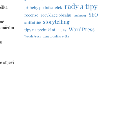
rady a tipy
délka
příběhy podnikatelek
SEO
recenze
recyklace obsahu
rozhovor
storytelling
mné
sociální sítě
čtenářům
WordPress
tipy na podnikání
titulky
WordrPress
ženy z online světa
pu
e objeví