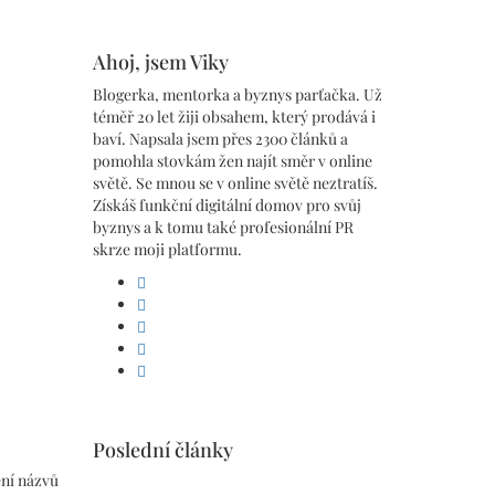
Ahoj, jsem Viky
Blogerka, mentorka a byznys parťačka. Už
téměř 20 let žiji obsahem, který prodává i
baví. Napsala jsem přes 2300 článků a
pomohla stovkám žen najít směr v online
světě. Se mnou se v online světě neztratíš.
Získáš funkční digitální domov pro svůj
byznys a k tomu také profesionální PR
skrze moji platformu.
facebook
linkedin
pinterest
instagram
youtube
Poslední články
ení názvů