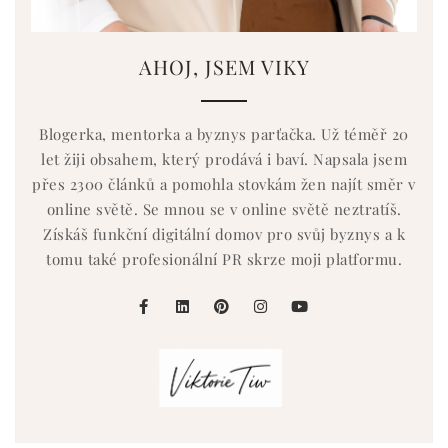
AHOJ, JSEM VIKY
Blogerka, mentorka a byznys parťačka. Už téměř 20
let žiji obsahem, který prodává i baví. Napsala jsem
přes 2300 článků a pomohla stovkám žen najít směr v
online světě. Se mnou se v online světě neztratíš.
Získáš funkční digitální domov pro svůj byznys a k
tomu také profesionální PR skrze moji platformu.
facebook
linkedin
pinterest
instagram
youtube