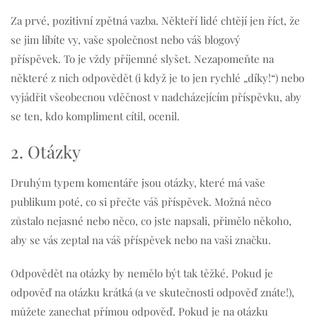
Za prvé, pozitivní zpětná vazba. Někteří lidé chtějí jen říct, že
se jim líbíte vy, vaše společnost nebo váš blogový
příspěvek. To je vždy příjemné slyšet. Nezapomeňte na
některé z nich odpovědět (i když je to jen rychlé „díky!“) nebo
vyjádřit všeobecnou vděčnost v nadcházejícím příspěvku, aby
se ten, kdo kompliment cítil, ocenil.
2. Otázky
Druhým typem komentáře jsou otázky, které má vaše
publikum poté, co si přečte váš příspěvek. Možná něco
zůstalo nejasné nebo něco, co jste napsali, přimělo někoho,
aby se vás zeptal na váš příspěvek nebo na vaši značku.
Odpovědět na otázky by nemělo být tak těžké. Pokud je
odpověď na otázku krátká (a ve skutečnosti odpověď znáte!),
můžete zanechat přímou odpověď. Pokud je na otázku