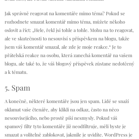
Jak správně reagovat na komentáře mimo téma? Pokud se
rozhodnete smazat komentář mimo téma, můžete někoho
oslovit a říct: „Hele, řekl jsi tohle a tohle. Mohu na to reagovat,
ale ve skutečnosti to nesouvisí s příspěvkem na blogu, takže
jsem váš komentář smazal, ale zde je moje reakce.“ Je to
přátelská reakce na osobu, která zanechá komentář na vašem
blogu, ale také to, že váš blogový příspěvek zůstane nedotčený
a k tématu.
5. Spam
A konečně, některé komentáře jsou jen spam. Lidé se snaží
oklamat vaše čtenáře, aby klikli na odkaz, často na něco
nesouvisejícího, nebo prostě píší nesmysly. Pokud váš
spamový filtr tyto komentáře již neodfiltruje, měli byste je
smazat a volitelně zablokovat, jakmile je uvidíte. WordPress je