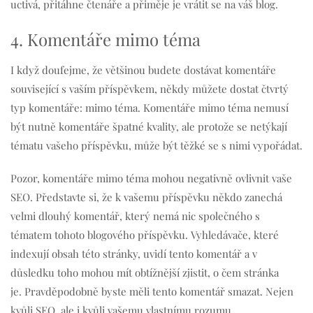
uctivá, přitáhne čtenáře a přiměje je vrátit se na váš blog.
4. Komentáře mimo téma
I když doufejme, že většinou budete dostávat komentáře
související s vaším příspěvkem, někdy můžete dostat čtvrtý
typ komentáře: mimo téma. Komentáře mimo téma nemusí
být nutně komentáře špatné kvality, ale protože se netýkají
tématu vašeho příspěvku, může být těžké se s nimi vypořádat.
Pozor, komentáře mimo téma mohou negativně ovlivnit vaše
SEO. Představte si, že k vašemu příspěvku někdo zanechá
velmi dlouhý komentář, který nemá nic společného s
tématem tohoto blogového příspěvku. Vyhledávače, které
indexují obsah této stránky, uvidí tento komentář a v
důsledku toho mohou mít obtížnější zjistit, o čem stránka
je. Pravděpodobně byste měli tento komentář smazat. Nejen
kvůli SEO, ale i kvůli vašemu vlastnímu rozumu.