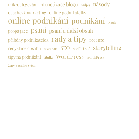
návody
monetizace blogu
mikroblogování
nadpis
obsahový marketing
online podnikatelky
online podnikání
podnikání
prodej
psaní
psaní a další obsah
propagace
rady a tipy
příběhy podnikatelek
recenze
storytelling
SEO
recyklace obsahu
rozhovor
sociální sítě
WordPress
tipy na podnikání
titulky
WordrPress
ženy z online světa