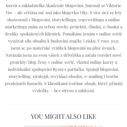
kurzů a zakladatelka Akademie blogování. Jmenuji se Viktorie
Tiw – ale většina mě zná jako blogerku Viky. S více než 19 lety
zkušeností v blogování, storytellingu, copywritingu a online
marketingu mám za sebou stovky projektů, článků, e-booků a
desítky spokojených klientek. Pomáhám ženám v online světě
využívat sílu obsahu k budování značky i zisku. V roce 2021
jsem se po mateřské vrátila k blogování na plný úvazek.
Navázala jsem na svou vášeň z dřívějška a začala rozvíjet nové
projekty: blog Ženy v online světě, vlastní online kurzy a
individuální spolupráci Byznys parťačka. Spojuji blogování,
storytelling, strategii, recyklaci obsahu, e-mailing i tvorbu
prodejních funnelů. S klientkami tvoříme obsah, který přináší
výsledky – bez stresu a zahlcení.
YOU MIGHT ALSO LIKE