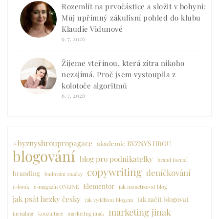
Rozemlít na prvočástice a složit v bohyni:
Můj upřímný zákulisní pohled do klubu
Klaudie Vidunové
9. 7. 2026
Žijeme vteřinou, která zítra nikoho
nezajímá. Proč jsem vystoupila z
kolotoče algoritmů
6. 7. 2026
#byznyshroupropagace
akademie BYZNYS HROU
blogování
blog pro podnikatelky
brand focení
copywriting
deníčkování
branding
budování značky
Elementor
e-book
e-magazín ONLINE
jak monetizovat blog
jak psát hezky česky
jak začít blogovat
jak vydělávat blogem
marketing jinak
jurnaling
kouzultace
markeitng jinak