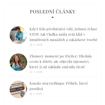
POSLEDNÍ ČLÁNKY
Když tělo přetlačuješ vůlí, jednou řekne
STOP. Jak Vlaďka našla svůj klid v
intuitivních masážích a zakázkové tvorbě
26. 7. 2026
Zlomový moment po třicítce: Hledala
cestu k dítěti, ale objevila tajemství,
které jí od základu změnilo život!
22. 7. 2026
Kouzlo storytellingu: Příběh, který
prodává
14. 7. 2026