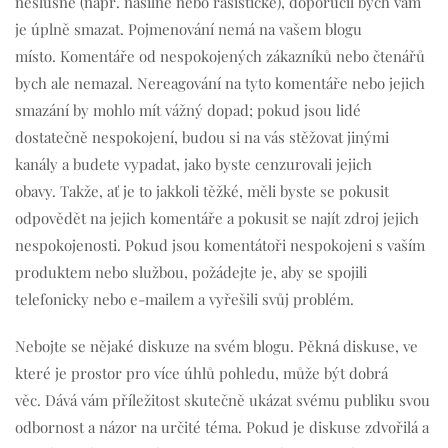
neslušné (např. násilné nebo rasistické), doporučil bych vám
je úplně smazat. Pojmenování nemá na vašem blogu
místo. Komentáře od nespokojených zákazníků nebo čtenářů
bych ale nemazal. Nereagování na tyto komentáře nebo jejich
smazání by mohlo mít vážný dopad; pokud jsou lidé
dostatečně nespokojení, budou si na vás stěžovat jinými
kanály a budete vypadat, jako byste cenzurovali jejich
obavy. Takže, ať je to jakkoli těžké, měli byste se pokusit
odpovědět na jejich komentáře a pokusit se najít zdroj jejich
nespokojenosti. Pokud jsou komentátoři nespokojeni s vaším
produktem nebo službou, požádejte je, aby se spojili
telefonicky nebo e-mailem a vyřešili svůj problém.
Nebojte se nějaké diskuze na svém blogu. Pěkná diskuse, ve
které je prostor pro více úhlů pohledu, může být dobrá
věc. Dává vám příležitost skutečně ukázat svému publiku svou
odbornost a názor na určité téma. Pokud je diskuse zdvořilá a