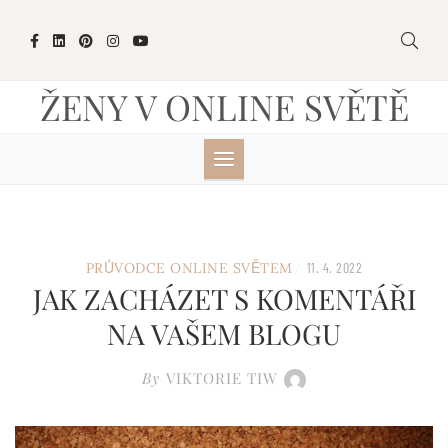
Skip
to
content
ŽENY V ONLINE SVĚTĚ
/
PRŮVODCE ONLINE SVĚTEM
11. 4. 2022
JAK ZACHÁZET S KOMENTÁŘI
NA VAŠEM BLOGU
By
VIKTORIE TIW