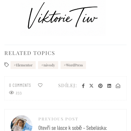
RELATED TOPICS
Elementor
návody
WordPress
SDÍLEJ:
0 COMMENTS
233
Navigace
PREVIOUS POST
pro
Otevři se lásce k sobě – Sebeláska: