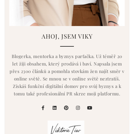
AHOJ, JSEM VIKY
Blogerka, mentorka a byznys parťačka. Už téměř 20
let žiji obsahem, který prodává i baví. Napsala jsem
přes 2300 článků a pomohla stovkám žen najít směr v
online světě. Se mnou se v online světě neztratíš.
Získáš funkční digitální domov pro svůj byznys a k
tomu také profesionální PR skrze moji platformu.
facebook
linkedin
pinterest
instagram
youtube