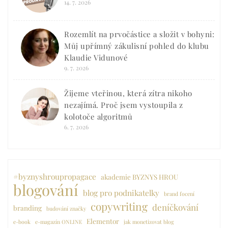
14. 7. 2026
Rozemlít na prvočástice a složit v bohyni:
Můj upřímný zákulisní pohled do klubu
Klaudie Vidunové
9. 7. 2026
Žijeme vteřinou, která zítra nikoho
nezajímá. Proč jsem vystoupila z
kolotoče algoritmů
6. 7. 2026
#byznyshroupropagace
akademie BYZNYS HROU
blogování
blog pro podnikatelky
brand focení
copywriting
deníčkování
branding
budování značky
Elementor
e-book
e-magazín ONLINE
jak monetizovat blog