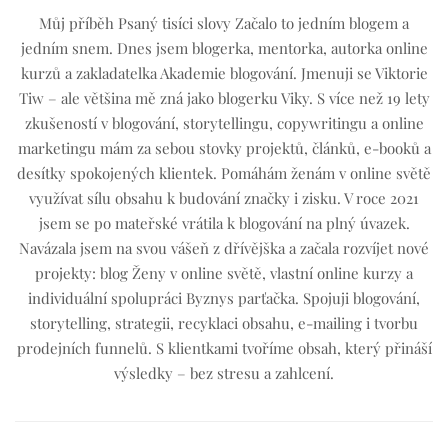
Můj příběh Psaný tisíci slovy Začalo to jedním blogem a
jedním snem. Dnes jsem blogerka, mentorka, autorka online
kurzů a zakladatelka Akademie blogování. Jmenuji se Viktorie
Tiw – ale většina mě zná jako blogerku Viky. S více než 19 lety
zkušeností v blogování, storytellingu, copywritingu a online
marketingu mám za sebou stovky projektů, článků, e-booků a
desítky spokojených klientek. Pomáhám ženám v online světě
využívat sílu obsahu k budování značky i zisku. V roce 2021
jsem se po mateřské vrátila k blogování na plný úvazek.
Navázala jsem na svou vášeň z dřívějška a začala rozvíjet nové
projekty: blog Ženy v online světě, vlastní online kurzy a
individuální spolupráci Byznys parťačka. Spojuji blogování,
storytelling, strategii, recyklaci obsahu, e-mailing i tvorbu
prodejních funnelů. S klientkami tvoříme obsah, který přináší
výsledky – bez stresu a zahlcení.