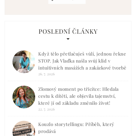
POSLEDNÍ ČLÁNKY
Když tělo přetlačuješ vůlí, jednou řekne
STOP. Jak Vlaďka našla svůj klid v
intuitivních masážích a zakázkové tvorbě
26. 7. 2026
Zlomový moment po třicítce: Hledala
cestu k dítěti, ale objevila tajemství,
které jí od základu změnilo život!
22. 7. 2026
Kouzlo storytellingu: Příběh, který
prodává