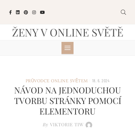
Skip
to
content
ŽENY V ONLINE SVĚTĚ
/
PRŮVODCE ONLINE SVĚTEM
18. 6. 2024
NÁVOD NA JEDNODUCHOU
TVORBU STRÁNKY POMOCÍ
ELEMENTORU
By
VIKTORIE TIW