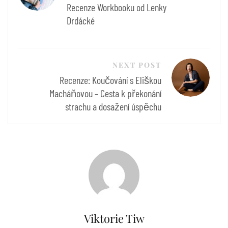
příspěvek
Recenze Workbooku od Lenky
Drdácké
NEXT POST
Recenze: Koučování s Eliškou
Macháňovou – Cesta k překonání
strachu a dosažení úspěchu
Viktorie Tiw