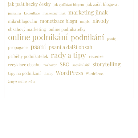
jak psát hezky česky
jak začít blogovat
jak vydělávat blogem
marketing jinak
jurnaling
kouzultace
markeitng jinak
návody
monetizace blogu
mikroblogování
nadpis
obsahový marketing
online podnikatelky
online podnikání
podnikání
prodej
psaní
psaní a další obsah
propagace
rady a tipy
příběhy podnikatelek
recenze
storytelling
SEO
recyklace obsahu
rozhovor
sociální sítě
WordPress
tipy na podnikání
titulky
WordrPress
ženy z online světa