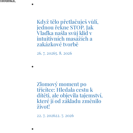
hloubka,
Když tělo přetlačuješ vůlí,
jednou řekne STOP. Jak
Vlaďka našla svůj klid v
intuitivních masážích a
zakázkové tvorbě
26. 7. 2026
5. 8. 2026
Zlomový moment po
třicítce: Hledala cestu k
dítěti, ale objevila tajemství,
které jí od základu změnilo
život!
22. 7. 2026
22. 7. 2026