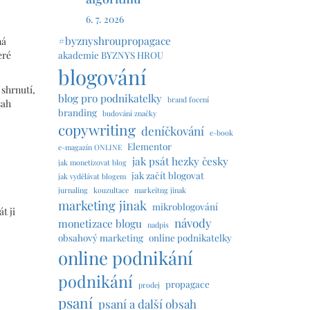
6. 7. 2026
#byznyshroupropagace
ná
akademie BYZNYS HROU
eré
blogování
 shrnutí,
blog pro podnikatelky
brand focení
sah
branding
budování značky
copywriting
deníčkování
e-book
Elementor
e-magazín ONLINE
jak psát hezky česky
jak monetizovat blog
jak začít blogovat
jak vydělávat blogem
jurnaling
kouzultace
markeitng jinak
marketing jinak
mikroblogování
t ji
návody
monetizace blogu
nadpis
obsahový marketing
online podnikatelky
online podnikání
podnikání
propagace
prodej
psaní
psaní a další obsah