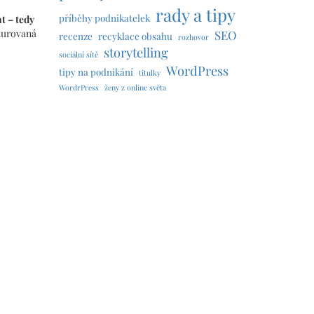
rady a tipy
příběhy podnikatelek
t – tedy
kturovaná
SEO
recenze
recyklace obsahu
rozhovor
storytelling
sociální sítě
WordPress
tipy na podnikání
titulky
WordrPress
ženy z online světa