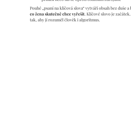
Pouhé „psaní na klíčová slova“ vytváří obsah bez duše 
co žena skutečně chce vyřešit
. Klíčové slovo je začáte
tak, aby jí rozuměl člověk i algoritmus.