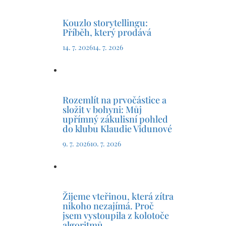
Kouzlo storytellingu:
Příběh, který prodává
14. 7. 2026
14. 7. 2026
Rozemlít na prvočástice a
složit v bohyni: Můj
upřímný zákulisní pohled
do klubu Klaudie Vidunové
9. 7. 2026
10. 7. 2026
Žijeme vteřinou, která zítra
nikoho nezajímá. Proč
jsem vystoupila z kolotoče
algoritmů