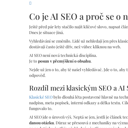
Co je AI SEO a proč se o 
Ještě před pár lety stačilo najít klíčové slovo, napsat čl
Dnes je situace jiná.
Vyhledávání se změnilo. Lidé už nehledají jen přes klas
dostávají často ještě dřív, než vůbec kliknou na web.
AI SEO není nová technická disciplína.
Je to
posun v přemýšlení o obsahu
.
Nejde už jen o to, aby tě našel vyhledávač. Jde o to, aby
odpověď.
Rozdíl mezi klasickým SEO a AI
Klasické SEO
bylo dlouhá léta postavené hlavně na techn
nadpisu, meta popisek, interní odkazy a délka textu. Cíl
fungovalo to.
AI SEO jde o úroveň výš. Neptá se jen, jestli je článek te
danou otázku
. Důraz se přesouvá z mechaniky na význam,