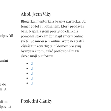
Ahoj, jsem Viky
Blogerka, mentorka a byznys parťačka. Už
téměř 20 let žiji obsahem, který prodává i
baví. Napsala jsem přes 2300 článků a
 odpovědi
pomohla stovkám žen najít směr v online
světě. Se mnou se v online světě neztratíš.
Získáš funkční digitální domov pro svůj
byznys a k tomu také profesionální PR
skrze moji platformu.
vantní
facebook
linkedin
pinterest
instagram
youtube
ze do
la. A
Poslední články
dí na
odpovídá