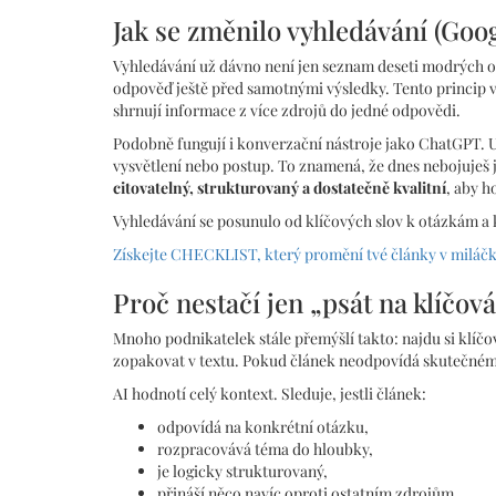
Jak se změnilo vyhledávání (Goo
Vyhledávání už dávno není jen seznam deseti modrých o
odpověď ještě před samotnými výsledky. Tento princip v
shrnují informace z více zdrojů do jedné odpovědi.
Podobně fungují i konverzační nástroje jako ChatGPT. Už
vysvětlení nebo postup. To znamená, že dnes nebojuješ je
citovatelný, strukturovaný a dostatečně kvalitní
, aby h
Vyhledávání se posunulo od klíčových slov k otázkám a 
Získejte CHECKLIST, který promění tvé články v miláčk
Proč nestačí jen „psát na klíčová
Mnoho podnikatelek stále přemýšlí takto: najdu si klíčové
zopakovat v textu. Pokud článek neodpovídá skutečnému
AI hodnotí celý kontext. Sleduje, jestli článek:
odpovídá na konkrétní otázku,
rozpracovává téma do hloubky,
je logicky strukturovaný,
přináší něco navíc oproti ostatním zdrojům.