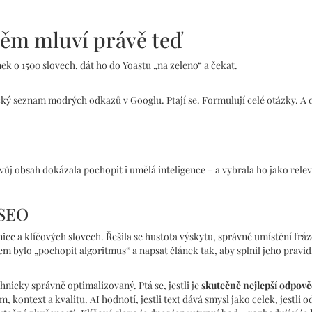
něm mluví právě teď
ánek o 1500 slovech, dát ho do Yoastu „na zeleno“ a čekat.
ický seznam modrých odkazů v Googlu. Ptají se. Formulují celé otázky. A
 tvůj obsah dokázala pochopit i umělá inteligence – a vybrala ho jako rele
 SEO
ice a klíčových slovech. Řešila se hustota výskytu, správné umístění frá
em bylo „pochopit algoritmus“ a napsat článek tak, aby splnil jeho pravid
chnicky správně optimalizovaný. Ptá se, jestli je
skutečně nejlepší odpově
 kontext a kvalitu. AI hodnotí, jestli text dává smysl jako celek, jestli 