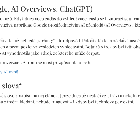
gle, AI Overviews, ChatGPT)
dkazů. Když dnes něco zadáš do vyhledávače, často se ti zobrazí souhrn
yužívá například Google prostřednictvím AI přehledů (AI Overviews), kt
ivatel už nehledá „stránky“, ale odpověď. Položí otázku a očekává jasné
n o první pozici ve výsledcích vyhledávání. Bojuješ o to, aby byl tvůj ob
o AI vyhodnotila jako zdroj, ze kterého může čerpat.
konverzaci. A tomu se musí přizpůsobit i obsah.
y AI nyní!
 slova“
 slovo a napíšu na něj článek. Jenže dnes už nestačí vzít frázi a několikrá
 záměru hledání, nebude fungovat – i kdyby byl technicky perfektní.