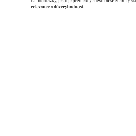
na podotázky, jestli je přehledný a jestli nese známky s
relevance a důvěryhodnost
.