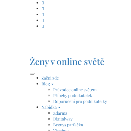
Skip
to
content
Ženy v online světě
Začni zde
Blog
Průvodce online světem
Příběhy podnikatelek
Doporučení pro podnikatelky
Nabídka
Zdarma
Digitalway
Byznys parťačka
Všechno