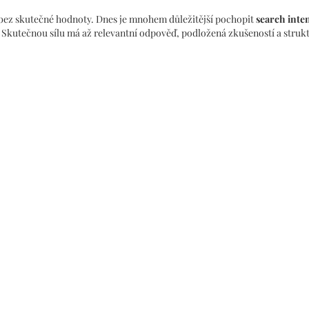
a bez skutečné hodnoty. Dnes je mnohem důležitější pochopit
search inten
k. Skutečnou sílu má až relevantní odpověď, podložená zkušeností a stru