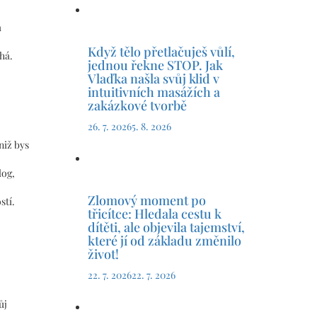
a
Když tělo přetlačuješ vůlí,
há.
jednou řekne STOP. Jak
Vlaďka našla svůj klid v
intuitivních masážích a
zakázkové tvorbě
26. 7. 2026
5. 8. 2026
niž bys
log,
Zlomový moment po
stí.
třicítce: Hledala cestu k
dítěti, ale objevila tajemství,
které jí od základu změnilo
život!
22. 7. 2026
22. 7. 2026
ůj