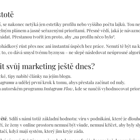
stotě
 se nakonec netýká jen estetiky profilu nebo vyššího počtu lajků. Tou ne
elným plánem a jasně seřazenými prioritami. Přesně vědí, jaká je návazn
hádat. Přestanou tvořit jen proto, aby „na profilu něco bylo“.
 pohádkový růst přes noc ani instantní úspěch bez práce. Nenutí tě být na 
t to, co dává smysl tvému byznysu – ne slepě následovat neúprosné algor
it svůj marketing ještě dnes?
cké, tipy nabité články na jejím blogu.
stagramu
a udělej první krok k tomu, abys přestala začínat od nuly.
jím autorském programu
Instagram Flow
, kde se naučíš vyhodnocovat prior
větě
. Sdílí s námi totiž základní hodnotu: víru v podnikání, které je dlou
ří, že ženy v online prostoru nemusí být všude, nemusí křičet, aby byly sly
čí, když mají systém, který jim kryje záda.