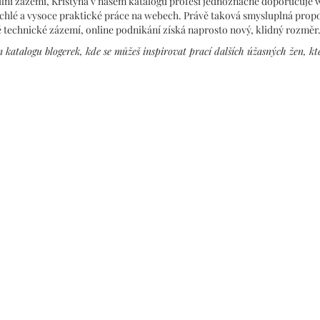
tabilní zázemí, Kristýna v našem katalogu profesí jednoznačně doporučuje
, rychlé a vysoce praktické práce na webech. Právě taková smysluplná prop
lé technické zázemí, online podnikání získá naprosto nový, klidný rozměr
m katalogu blogerek, kde se můžeš inspirovat prací dalších úžasných žen, kt