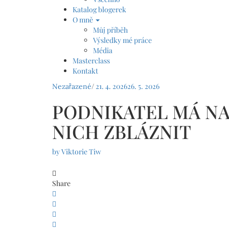
Katalog blogerek
O mně
Můj příběh
Výsledky mé práce
Média
Masterclass
Kontakt
/
21. 4. 2026
26. 5. 2026
Nezařazené
PODNIKATEL MÁ NA 
NICH ZBLÁZNIT
by
Viktorie Tiw
Share