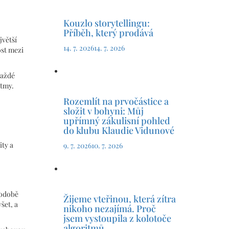
Kouzlo storytellingu:
Příběh, který prodává
jvětší
14. 7. 2026
14. 7. 2026
ost mezi
každé
itmy.
Rozemlít na prvočástice a
složit v bohyni: Můj
upřímný zákulisní pohled
do klubu Klaudie Vidunové
ity a
9. 7. 2026
10. 7. 2026
hodobě
Žijeme vteřinou, která zítra
šet, a
nikoho nezajímá. Proč
jsem vystoupila z kolotoče
algoritmů