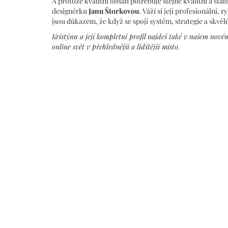
A protože kvalitní obsah potřebuje stejně kvalitní a s
designérku
Janu Štorkovou
. Váží si její profesionální
jsou důkazem, že když se spojí systém, strategie a skvě
Kristýnu a její kompletní profil najdeš také v našem nové
online svět v přehlednější a lidštější místo.