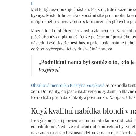
Měl to být osvobozující nástroj. Prostor, kde ukážeme sv
byznys. Místo toho se však sociální sítě pro mnoho ta
neúprosného srovnávání se s konkurencí a plíživého pocit
Možná ten koloběh znáš z vlastní zkušenosti. Na začátku
píšeš příspěvky, plánuješ. Jenže po čase neúprosného te
následují výčitky, že nestíháš, a pak… pak nastane ticho.
celý ten vyčerpávající cyklus začíná nanovo.
„Podnikání nemá být soutěž o to, kdo je 
Vosyková
Obsahová mentorka Kristýna Vosyková
se rozhodla tent
zem. Do reality, do jasně nastaveného systému a hlavně do
to-do listu přidá další úkoly a povinnosti. Naopak. Ukáže 
Když kvalitní nabídka bloudí v n
Kristýna nejčastěji pracuje s podnikatelkami ve službách
co nabídnout. Vědí, že v dnešní době potřebují být vidět.
návaznosti a často bez jasně definovaného cíle. Tvorba