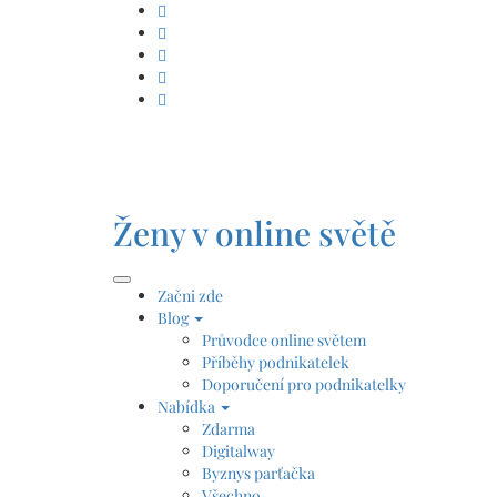
Skip
to
content
Ženy v online světě
Začni zde
Blog
Průvodce online světem
Příběhy podnikatelek
Doporučení pro podnikatelky
Nabídka
Zdarma
Digitalway
Byznys parťačka
Všechno