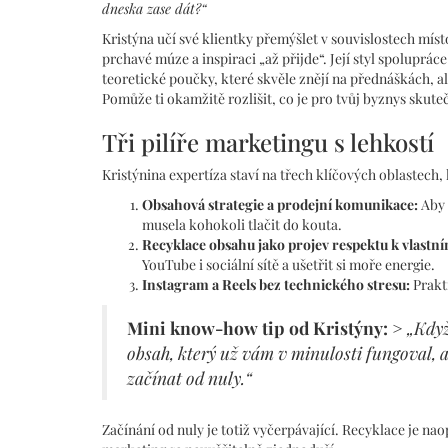
dneska zase dát?“
Kristýna učí své klientky přemýšlet v souvislostech míst
prchavé múze a inspiraci „až přijde“. Její styl spoluprá
teoretické poučky, které skvěle znějí na přednáškách, al
Pomůže ti okamžitě rozlišit, co je pro tvůj byznys skuteč
Tři pilíře marketingu s lehkostí
Kristýnina expertíza staví na třech klíčových oblastech,
Obsahová strategie a prodejní komunikace:
Aby 
musela kohokoli tlačit do kouta.
Recyklace obsahu jako projev respektu k vlastní
YouTube i sociální sítě a ušetřit si moře energie.
Instagram a Reels bez technického stresu:
Prakt
Mini know-how tip od Kristýny:
>
„Když
obsah, který už vám v minulosti fungoval, a
začínat od nuly.“
Začínání od nuly je totiž vyčerpávající. Recyklace je na