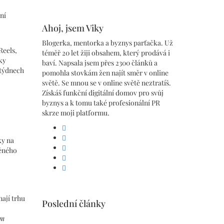
ní
Ahoj, jsem Viky
Blogerka, mentorka a byznys parťačka. Už
Reels,
téměř 20 let žiji obsahem, který prodává i
ky
baví. Napsala jsem přes 2300 článků a
 týdnech
pomohla stovkám žen najít směr v online
světě. Se mnou se v online světě neztratíš.
Získáš funkční digitální domov pro svůj
byznys a k tomu také profesionální PR
skrze moji platformu.
facebook
linkedin
ky na
pinterest
něného
instagram
youtube
mají trhu
Poslední články
ám