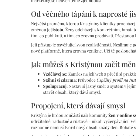
marketing se neuvěřitelně zjednoduší.
Od věčného tápání k naprosté ji
Největší proměna, kterou Kristýniny klientky procházejí,
změnou je
jistota
. Ženy odcházejí s konkrétním, hmatat
tím, co publikují, a tím, co zrovna prodávají. Přestanou 
Její přístup je osvěžující svou realističností. Neslimuje
nové platformě, která zrovna vznikne. Učí tě posloucha
Jak můžeš s Kristýnou začít měn
Vzdělávej se:
Zamřes na její web a přečti si prakti
Stáhni si zdarma:
Průvodce
Úspěšný profil na In
Spolupracuj:
Nastav si jasný směr a systém v je
stavět obsah, který dává smysl.
Propojení, která dávají smysl
Kristýna je hrdou součástí naší komunity
Žen v online s
udržitelné, radostné a růstové – nikoli vyčerpávající. Vě
rozhodně nemusí tvořit nový obsah každý den. Bohatě sta