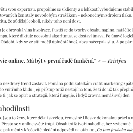
ětu svou expertízu, propojíme se s klienty a s lehkostí vybudujeme stabil
lentovaných žen staly novodobým strašákem – nekonečným zdrojem tlaku,
u, že ať dělají cokoli, nikdy toho není dost.
 je obrovská vlna inspirace. Pustíš se do tvorby obsahu naplno, natáčíte 
mpa, které diktuje neosobní algoritmus, se dostaví únava. Po únavě logic
 Období, kdy se ze sítí raději úplně stáhneš, abys načerpala sílu. A po pár
víc online. Má být v první řadě funkční.“
> —
Kristýna
o nezdravý trend zastavit. Pomáhá podnikatelkám vrátit marketing zpát
 vnitřního klidu. Její přístup totiž nestojí na tom, že ti do už tak přepl
ti, jak se opřít o strategii, která funguje, i když zrovna nemáš svůj den.
ahodilosti
. Jsou to ženy, které dělají skvělou, řemeslně i lidsky dokonalou práci a 
 Přesto se v online světě trápí. Obsah totiž tvoří nahodile, bez vzájemné
 se pak mění v křečovité hledání odpovědi na otázku:
„Co tam proboha m