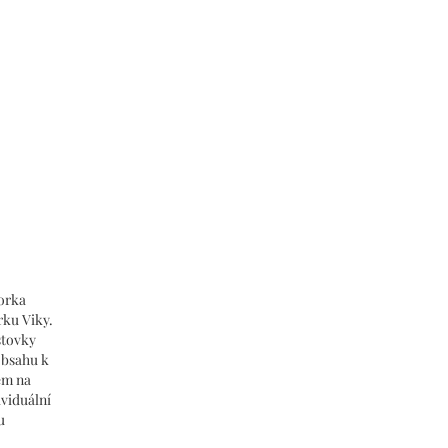
torka
rku Viky.
stovky
obsahu k
sem na
ividuální
u