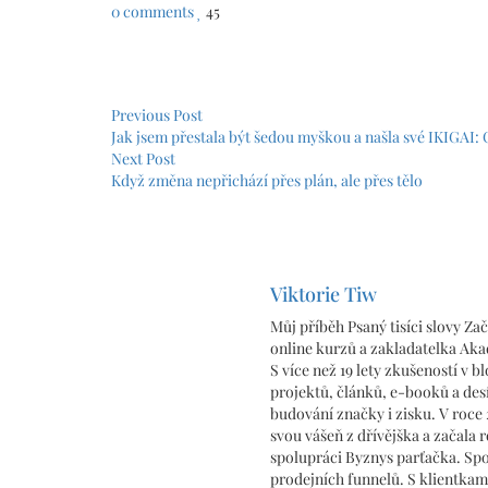
0 comments
45
Navigace
pro
příspěvek
Previous Post
Jak jsem přestala být šedou myškou a našla své IKIGAI:
Next Post
Když změna nepřichází přes plán, ale přes tělo
Viktorie Tiw
Můj příběh Psaný tisíci slovy Z
online kurzů a zakladatelka Aka
S více než 19 lety zkušeností v 
projektů, článků, e-booků a des
budování značky i zisku. V roce 
svou vášeň z dřívějška a začala r
spolupráci Byznys parťačka. Spoju
prodejních funnelů. S klientkami