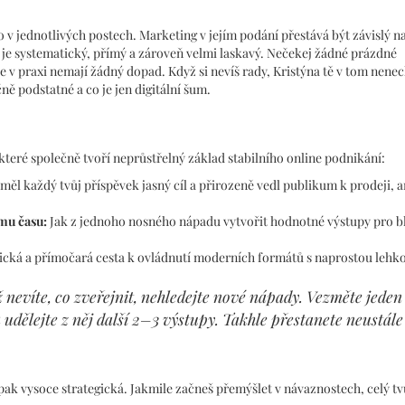
o v jednotlivých postech. Marketing v jejím podání přestává být závislý n
ce je systematický, přímý a zároveň velmi laskavý. Nečekej žádné prázdné
e v praxi nemají žádný dopad. Když si nevíš rady, Kristýna tě v tom nenec
ně podstatné a co je jen digitální šum.
 které společně tvoří neprůstřelný základ stabilního online podnikání:
měl každý tvůj příspěvek jasný cíl a přirozeně vedl publikum k prodeji, a
mu času:
Jak z jednoho nosného nápadu vytvořit hodnotné výstupy pro b
ická a přímočará cesta k ovládnutí moderních formátů s naprostou lehko
 nevíte, co zveřejnit, nehledejte nové nápady. Vezměte jeden
 udělejte z něj další 2–3 výstupy. Takhle přestanete neustále
opak vysoce strategická. Jakmile začneš přemýšlet v návaznostech, celý tv