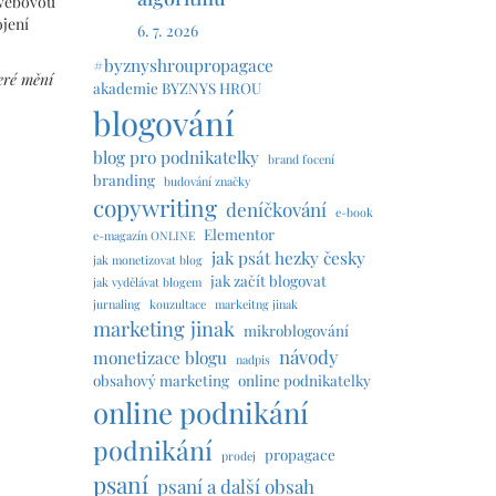
 webovou
ojení
6. 7. 2026
.
#byznyshroupropagace
eré mění
akademie BYZNYS HROU
blogování
blog pro podnikatelky
brand focení
branding
budování značky
copywriting
deníčkování
e-book
Elementor
e-magazín ONLINE
jak psát hezky česky
jak monetizovat blog
jak začít blogovat
jak vydělávat blogem
jurnaling
kouzultace
markeitng jinak
marketing jinak
mikroblogování
návody
monetizace blogu
nadpis
obsahový marketing
online podnikatelky
online podnikání
podnikání
propagace
prodej
psaní
psaní a další obsah