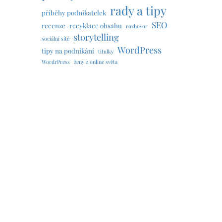
rady a tipy
příběhy podnikatelek
SEO
recenze
recyklace obsahu
rozhovor
storytelling
sociální sítě
WordPress
tipy na podnikání
titulky
WordrPress
ženy z online světa