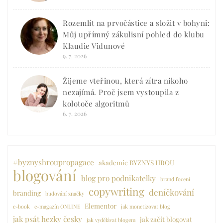
Rozemlít na prvočástice a složit v bohyni:
Můj upřímný zákulisní pohled do klubu
Klaudie Vidunové
9. 7. 2026
Žijeme vteřinou, která zítra nikoho
nezajímá. Proč jsem vystoupila z
kolotoče algoritmů
6. 7. 2026
#byznyshroupropagace
akademie BYZNYS HROU
blogování
blog pro podnikatelky
brand focení
copywriting
deníčkování
branding
budování značky
Elementor
e-book
e-magazín ONLINE
jak monetizovat blog
jak psát hezky česky
jak začít blogovat
jak vydělávat blogem