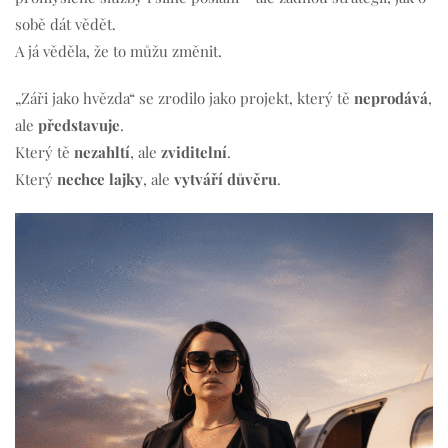
sobě dát vědět.
A já věděla, že to můžu změnit.
„Záři jako hvězda“ se zrodilo jako projekt, který tě
neprodává
,
ale
představuje
.
Který tě
nezahltí
, ale
zviditelní
.
Který
nechce lajky
, ale
vytváří důvěru
.