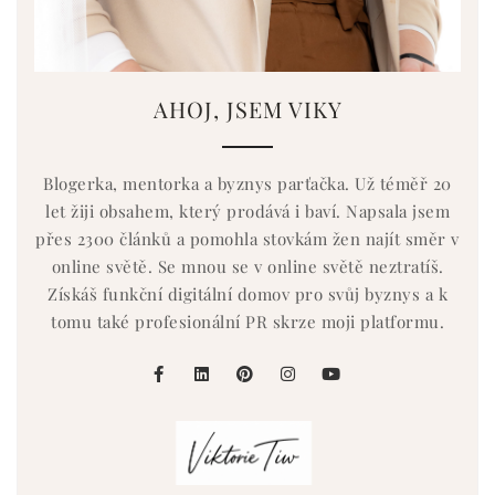
AHOJ, JSEM VIKY
Blogerka, mentorka a byznys parťačka. Už téměř 20
let žiji obsahem, který prodává i baví. Napsala jsem
přes 2300 článků a pomohla stovkám žen najít směr v
online světě. Se mnou se v online světě neztratíš.
Získáš funkční digitální domov pro svůj byznys a k
tomu také profesionální PR skrze moji platformu.
facebook
linkedin
pinterest
instagram
youtube