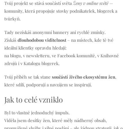
Tvůj projekt se stává součástí světa
Ženy v online světě
—
komunity, která propojuje stovky podnikatelek, blogerek a
tvůrkyň.
Tady nezískáš anonymní bannery ani rychlé zmínky.
Získáš
dlouhodobou viditelnost
– na místech, kde tě tvé
ideální klientky opravdu hledají:
na blogu, v newsletteru, ve Facebook komunitě, v Knihovně
zdrojů i v Katalogu blogerek.
Tvůj příběh se tak stane
součástí živého ekosystému žen
,
které sdílí, podporují a navzájem se inspirují.
Jak to celé vzniklo
Byl to vlastně jednoduchý impuls.
Viděla jsem desítky žen, které měly nádherný obsah,
promyšlené služby i silné poslání – ale žádnou strategii, jak o