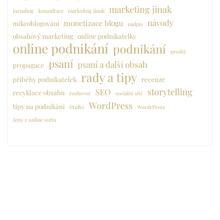
marketing jinak
jurnaling
kouzultace
markeitng jinak
návody
monetizace blogu
mikroblogování
nadpis
obsahový marketing
online podnikatelky
online podnikání
podnikání
prodej
psaní
psaní a další obsah
propagace
rady a tipy
příběhy podnikatelek
recenze
storytelling
SEO
recyklace obsahu
rozhovor
sociální sítě
WordPress
tipy na podnikání
titulky
WordrPress
ženy z online světa