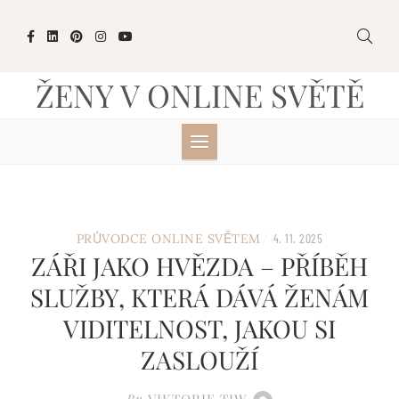
Skip
to
content
ŽENY V ONLINE SVĚTĚ
/
PRŮVODCE ONLINE SVĚTEM
4. 11. 2025
ZÁŘI JAKO HVĚZDA – PŘÍBĚH
SLUŽBY, KTERÁ DÁVÁ ŽENÁM
VIDITELNOST, JAKOU SI
ZASLOUŽÍ