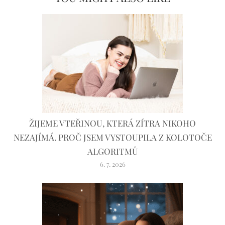
ŽIJEME VTEŘINOU, KTERÁ ZÍTRA NIKOHO
NEZAJÍMÁ. PROČ JSEM VYSTOUPILA Z KOLOTOČE
ALGORITMŮ
6. 7. 2026