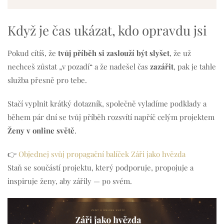
Když je čas ukázat, kdo opravdu jsi
Pokud cítíš, že
tvůj příběh si zaslouží být slyšet
, že už
nechceš zůstat „v pozadí“ a že nadešel čas
zazářit
, pak je tahle
služba přesně pro tebe.
Stačí vyplnit krátký dotazník, společně vyladíme podklady a
během pár dní se tvůj příběh rozsvítí napříč celým projektem
Ženy v online světě
.
👉
Objednej svůj propagační balíček Záři jako hvězda
Staň se součástí projektu, který podporuje, propojuje a
inspiruje ženy, aby zářily — po svém.