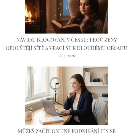
NÁVRAT BLOGOVÁNÍ V ČESKU: PROČ ŽENY
OPOUŠTĚJÍ SÍTĚ A VRACÍ SE K DLOUHÉMU OBSAHU
26. 3. 2026
MŮŽEŠ ZAČÍT ONLINE PODNIKÁNÍ JEN SE