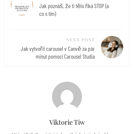
pro
Jak poznáš, že ti tělo říká STOP (a
příspěvek
co s tím)
NEXT POST
Jak vytvořit carousel v Canvě za pár
minut pomocí Carousel Studia
Viktorie Tiw