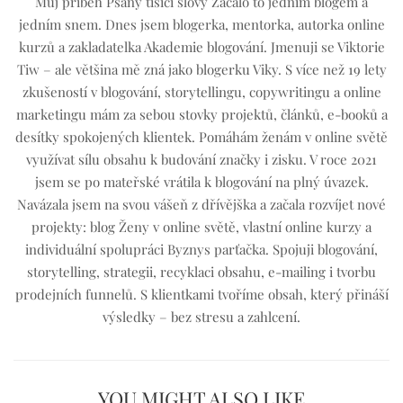
Můj příběh Psaný tisíci slovy Začalo to jedním blogem a
jedním snem. Dnes jsem blogerka, mentorka, autorka online
kurzů a zakladatelka Akademie blogování. Jmenuji se Viktorie
Tiw – ale většina mě zná jako blogerku Viky. S více než 19 lety
zkušeností v blogování, storytellingu, copywritingu a online
marketingu mám za sebou stovky projektů, článků, e-booků a
desítky spokojených klientek. Pomáhám ženám v online světě
využívat sílu obsahu k budování značky i zisku. V roce 2021
jsem se po mateřské vrátila k blogování na plný úvazek.
Navázala jsem na svou vášeň z dřívějška a začala rozvíjet nové
projekty: blog Ženy v online světě, vlastní online kurzy a
individuální spolupráci Byznys parťačka. Spojuji blogování,
storytelling, strategii, recyklaci obsahu, e-mailing i tvorbu
prodejních funnelů. S klientkami tvoříme obsah, který přináší
výsledky – bez stresu a zahlcení.
YOU MIGHT ALSO LIKE