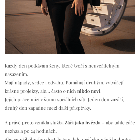
Každý den potkávám ženy, které tvoří s neuvěřitelným
nasazením.
Mají nápady, srdce i odvahu. Pomáhají druhým, vytvářejí
krásné projekty, ale… často o nich
nikdo neví
.
Jejich práce mizí v šumu sociálních sítí. Jeden den zazáří,
druhý den zapadne mezi další příspěvky.
A právě proto vznikla služba
Záři jako hvězda
– aby tahle záře
nezhasla po 24 hodinách.
Aby se příběhy žen dostaly tam, kde mají skutečně hodnotu: