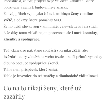
Představ si, že tvůj projekt ožije ve všech kanálech, které
používám já sama k budování své značky.
Že tvůj příběh vyjde jako
článek na blogu Ženy v online
světě
, s odkazy, které pomáhají SEO.
Že ho uvidí stovky žen v komunitě, v newsletteru i na sítích.
A že díky tomu získáš nejen pozornost, ale i
nové kontakty,
klientky a spolupráce.
Tvůj článek se pak stane součástí sborníku
„Záři jako
hvězda“
, který zůstává na webu trvale – a dál přináší výsledky
dlouho poté, co spolupráce skončí.
Tohle není příspěvek, který zmizí.
Tohle je
investice do tvé značky a dlouhodobé viditelnosti.
Co na to říkají ženy, které už
zazářily