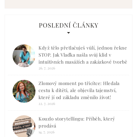
POSLEDNÍ ČLÁNKY
Když tělo přetlačuješ vůlí, jednou řekne
STOP. Jak Vlaďka našla svůj klid v
intuitivních masážích a zakázkové tvorbě
26. 7. 2026
Zlomový moment po třicítce: Hledala
cestu k dítěti, ale objevila tajemství,
které jí od základu změnilo život!
22. 7. 2026
Kouzlo storytellingu: Příběh, který
prodává
14. 7. 2026