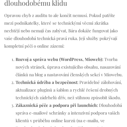
dlouhodobému klidu
Opravou chyb z auditu to ale končit nemusí. Pokud patříte
mezi podnikatelky, které se technickými věcmi zkrátka
nechtějí nebo nemají čas zabývat, Bára dokáže fungovat jako
vaše dlouhodobá technická pravá ruka
. Její služby pokrývají
kompletní péči o online zázemí
:
Rozvoj a správa webu (WordPress, Mioweb):
Tvorba
nových stránek, úprava existujícího obsahu, nasazování
článků na blog a nastavování členských sekcí v Miowebu.
Technická údržba a bezpečnost:
Pravidelné zálohování,
aktualizace pluginů a šablon a rychlé řešení drobných
technických zádrhelů dřív, než stihnou způsobit škodu.
Zákaznická péče a podpora při launchích:
Dlouhodobá
správa e-mailové schránky a intenzivní podpora vašich
klientů v průběhu online kurzů (na e-mailu, ve