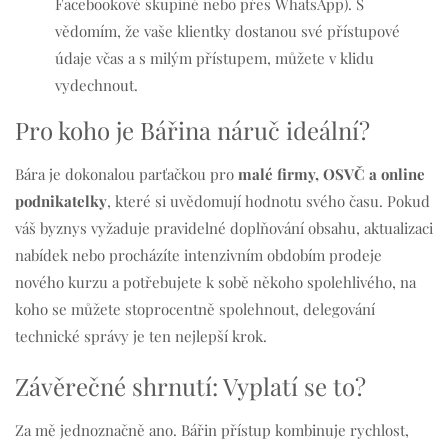
Facebookové skupině nebo přes WhatsApp). S
vědomím, že vaše klientky dostanou své přístupové
údaje včas a s milým přístupem, můžete v klidu
vydechnout.
Pro koho je Bářina náruč ideální?
Bára je dokonalou parťačkou pro
malé firmy, OSVČ a online
podnikatelky
, které si uvědomují hodnotu svého času
. Pokud
váš byznys vyžaduje pravidelné doplňování obsahu, aktualizaci
nabídek nebo procházíte intenzivním obdobím prodeje
nového kurzu a potřebujete k sobě někoho spolehlivého, na
koho se můžete stoprocentně spolehnout, delegování
technické správy je ten nejlepší krok
.
Závěrečné shrnutí: Vyplatí se to?
Za mě jednoznačně ano. Bářin přístup kombinuje rychlost,