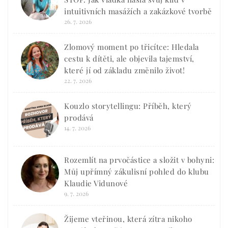
intuitivních masážích a zakázkové tvorbě
26. 7. 2026
Zlomový moment po třicítce: Hledala
cestu k dítěti, ale objevila tajemství,
které jí od základu změnilo život!
22. 7. 2026
Kouzlo storytellingu: Příběh, který
prodává
14. 7. 2026
Rozemlít na prvočástice a složit v bohyni:
Můj upřímný zákulisní pohled do klubu
Klaudie Vidunové
9. 7. 2026
Žijeme vteřinou, která zítra nikoho