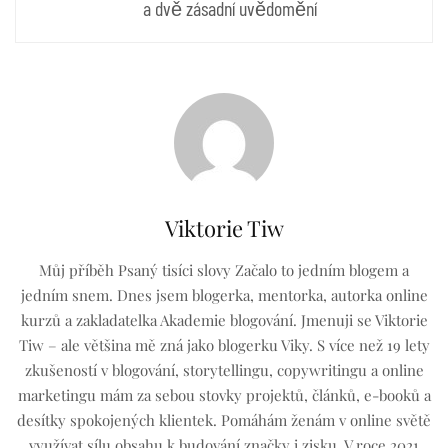
a dvě zásadní uvědomění
Viktorie Tiw
Můj příběh Psaný tisíci slovy Začalo to jedním blogem a
jedním snem. Dnes jsem blogerka, mentorka, autorka online
kurzů a zakladatelka Akademie blogování. Jmenuji se Viktorie
Tiw – ale většina mě zná jako blogerku Viky. S více než 19 lety
zkušeností v blogování, storytellingu, copywritingu a online
marketingu mám za sebou stovky projektů, článků, e-booků a
desítky spokojených klientek. Pomáhám ženám v online světě
využívat sílu obsahu k budování značky i zisku. V roce 2021