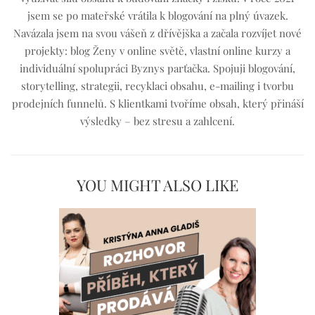
jsem se po mateřské vrátila k blogování na plný úvazek.
Navázala jsem na svou vášeň z dřívějška a začala rozvíjet nové
projekty: blog Ženy v online světě, vlastní online kurzy a
individuální spolupráci Byznys parťačka. Spojuji blogování,
storytelling, strategii, recyklaci obsahu, e-mailing i tvorbu
prodejních funnelů. S klientkami tvoříme obsah, který přináší
výsledky – bez stresu a zahlcení.
YOU MIGHT ALSO LIKE