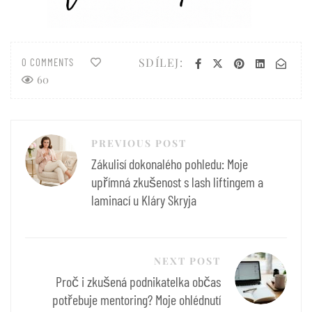
SDÍLEJ:
0 COMMENTS
60
Navigace
PREVIOUS POST
pro
Zákulisí dokonalého pohledu: Moje
příspěvek
upřímná zkušenost s lash liftingem a
laminací u Kláry Skryja
NEXT POST
Proč i zkušená podnikatelka občas
potřebuje mentoring? Moje ohlédnutí