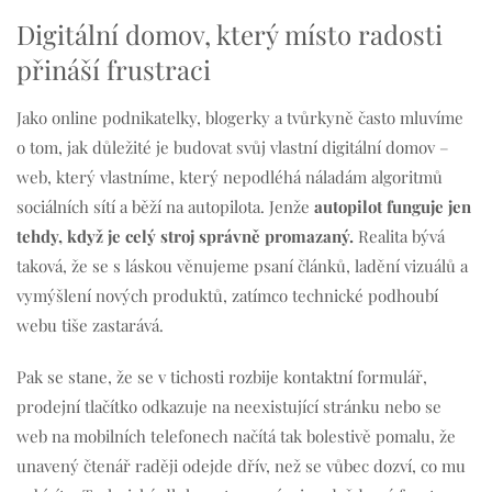
Digitální domov, který místo radosti
přináší frustraci
Jako online podnikatelky, blogerky a tvůrkyně často mluvíme
o tom, jak důležité je budovat svůj vlastní digitální domov –
web, který vlastníme, který nepodléhá náladám algoritmů
sociálních sítí a běží na autopilota. Jenže
autopilot funguje jen
tehdy, když je celý stroj správně promazaný.
Realita bývá
taková, že se s láskou věnujeme psaní článků, ladění vizuálů a
vymýšlení nových produktů, zatímco technické podhoubí
webu tiše zastarává.
Pak se stane, že se v tichosti rozbije kontaktní formulář,
prodejní tlačítko odkazuje na neexistující stránku nebo se
web na mobilních telefonech načítá tak bolestivě pomalu, že
unavený čtenář raději odejde dřív, než se vůbec dozví, co mu