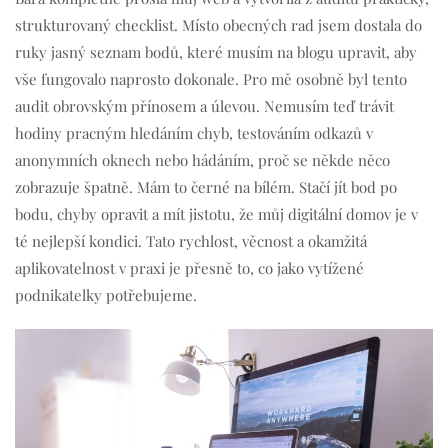
strukturovaný checklist. Místo obecných rad jsem dostala do
ruky jasný seznam bodů, které musím na blogu upravit, aby
vše fungovalo naprosto dokonale
. Pro mě osobně byl tento
audit obrovským přínosem a úlevou. Nemusím teď trávit
hodiny pracným hledáním chyb, testováním odkazů v
anonymních oknech nebo hádáním, proč se někde něco
zobrazuje špatně. Mám to černé na bílém. Stačí jít bod po
bodu, chyby opravit a mít jistotu, že můj digitální domov je v
té nejlepší kondici. Tato rychlost, věcnost a okamžitá
aplikovatelnost v praxi je přesně to, co jako vytížené
podnikatelky potřebujeme.