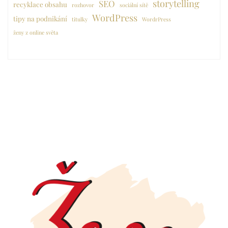
storytelling
SEO
recyklace obsahu
rozhovor
sociální sítě
WordPress
tipy na podnikání
titulky
WordrPress
ženy z online světa