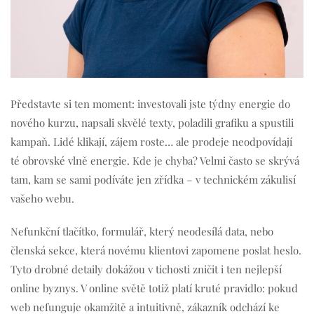
Představte si ten moment: investovali jste týdny energie do
nového kurzu, napsali skvělé texty, poladili grafiku a spustili
kampaň. Lidé klikají, zájem roste… ale prodeje neodpovídají
té obrovské vlně energie. Kde je chyba? Velmi často se skrývá
tam, kam se sami podíváte jen zřídka – v technickém zákulisí
vašeho webu
.
Nefunkční tlačítko, formulář, který neodesílá data, nebo
členská sekce, která novému klientovi zapomene poslat heslo
.
Tyto drobné detaily dokážou v tichosti zničit i ten nejlepší
online byznys
. V online světě totiž platí kruté pravidlo: pokud
web nefunguje okamžitě a intuitivně, zákazník odchází ke