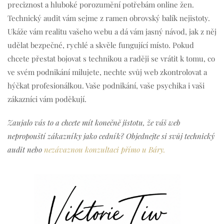
preciznost a hluboké porozumění potřebám online žen.
Technický audit vám sejme z ramen obrovský balík nejistoty.
Ukáže vám realitu vašeho webu a dá vám jasný návod, jak z něj
udělat bezpečné, rychlé a skvěle fungující místo. Pokud
chcete přestat bojovat s technikou a raději se vrátit k tomu, co
ve svém podnikání milujete, nechte svůj web zkontrolovat a
hýčkat profesionálkou. Vaše podnikání, vaše psychika i vaši
zákazníci vám poděkují.
Zaujalo vás to a chcete mít konečně jistotu, že váš web
nepropouští zákazníky jako cedník? Objednejte si svůj technický
audit nebo
nezávaznou konzultaci přímo u Báry.