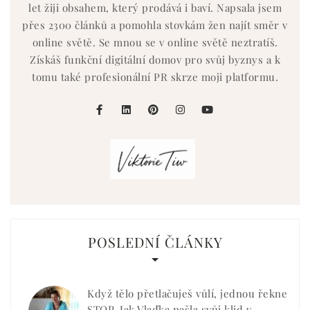
let žiji obsahem, který prodává i baví. Napsala jsem
přes 2300 článků a pomohla stovkám žen najít směr v
online světě. Se mnou se v online světě neztratíš.
Získáš funkční digitální domov pro svůj byznys a k
tomu také profesionální PR skrze moji platformu.
facebook
linkedin
pinterest
instagram
youtube
POSLEDNÍ ČLÁNKY
Když tělo přetlačuješ vůlí, jednou řekne
STOP. Jak Vlaďka našla svůj klid v