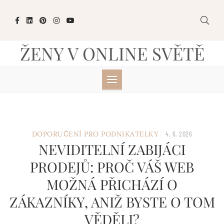
Skip
to
content
ŽENY V ONLINE SVĚTĚ
/
DOPORUČENÍ PRO PODNIKATELKY
4. 6. 2026
NEVIDITELNÍ ZABIJÁCI
PRODEJŮ: PROČ VÁŠ WEB
MOŽNÁ PŘICHÁZÍ O
ZÁKAZNÍKY, ANIŽ BYSTE O TOM
VĚDĚLI?