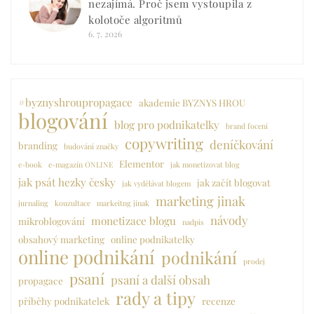
nezajímá. Proč jsem vystoupila z
kolotoče algoritmů
6. 7. 2026
#byznyshroupropagace
akademie BYZNYS HROU
blogování
blog pro podnikatelky
brand focení
copywriting
deníčkování
branding
budování značky
Elementor
e-book
e-magazín ONLINE
jak monetizovat blog
jak psát hezky česky
jak začít blogovat
jak vydělávat blogem
marketing jinak
jurnaling
kouzultace
markeitng jinak
návody
monetizace blogu
mikroblogování
nadpis
obsahový marketing
online podnikatelky
online podnikání
podnikání
prodej
psaní
psaní a další obsah
propagace
rady a tipy
příběhy podnikatelek
recenze