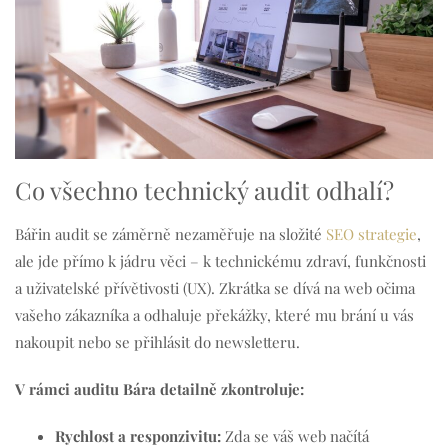
Co všechno technický audit odhalí?
Bářin audit se záměrně nezaměřuje na složité
SEO strategie
,
ale jde přímo k jádru věci – k technickému zdraví, funkčnosti
a uživatelské přívětivosti (UX). Zkrátka se dívá na web očima
vašeho zákazníka a odhaluje překážky, které mu brání u vás
nakoupit nebo se přihlásit do newsletteru.
V rámci auditu Bára detailně zkontroluje:
Rychlost a responzivitu:
Zda se váš web načítá