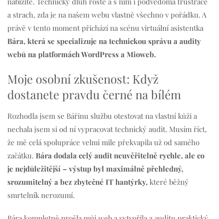
nabízíte. Technický dluh roste a s ním i podvědomá frustrace
a strach, zda je na našem webu vlastně všechno v pořádku. A
právě v tento moment přichází na scénu virtuální asistentka
Bára, která se specializuje na technickou správu a audity
webů na platformách WordPress a Mioweb.
Moje osobní zkušenost: Když
dostanete pravdu černé na bílém
Rozhodla jsem se Bářinu službu otestovat na vlastní kůži a
nechala jsem si od ní vypracovat technický audit. Musím říct,
že mě celá spolupráce velmi mile překvapila už od samého
začátku.
Bára dodala celý audit neuvěřitelně rychle, ale co
je nejdůležitější – výstup byl maximálně přehledný,
srozumitelný a bez zbytečné IT hantýrky,
které běžný
smrtelník nerozumí.
Bára kompletně prošla můj web a vytvořila z auditu praktický,