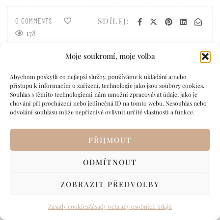
SDÍLEJ:
0 COMMENTS
178
Moje soukromí, moje volba
Navigace
Abychom poskytli co nejlepší služby, používáme k ukládání a/nebo
PREVIOUS POST
pro
přístupu k informacím o zařízení, technologie jako jsou soubory cookies.
Osobní zážitek s Helenou
Souhlas s těmito technologiemi nám umožní zpracovávat údaje, jako je
příspěvek
Procházkovou: Proměna šatníku i
chování při procházení nebo jedinečná ID na tomto webu. Nesouhlas nebo
odvolání souhlasu může nepříznivě ovlivnit určité vlastnosti a funkce.
sebedůvěry
PŘIJMOUT
NEXT POST
ODMÍTNOUT
Blog je v podnikání velmi důležitý,
ZOBRAZIT PŘEDVOLBY
už ho máš?
Zásady cookies
Zásady ochrany osobních údajů