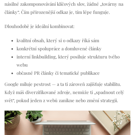
násilné zakomponovávání klíčových slov, žádné „továrny na
články“. Čím přirozenější odkaz je, tím lépe funguje.
Dlouhodobě je ideální kombinovat:
kvalitní obsah, který si o odkazy říká sám
konkrétní spolupráce a domluvené články
interní linkbuilding, který posiluje strukturu tvého
webu
občasné PR články či tematické publikace
Google miluje pestrost — a ta ti zároveň zajišťuje stabilitu.
Když máš diverzifikované zdroje, nemůže ti „spadnout celý
svět“, pokud jeden z webů zanikne nebo změní strategii.