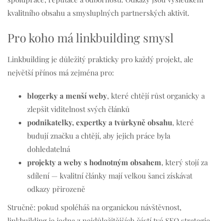
kvalitního obsahu a smysluplných partnerských aktivit.
Pro koho má linkbuilding smysl
Linkbuilding je důležitý prakticky pro každý projekt, ale
největší přínos má zejména pro:
blogerky a menší weby
, které chtějí růst organicky a
zlepšit viditelnost svých článků
podnikatelky, expertky a tvůrkyně obsahu
, které
budují značku a chtějí, aby jejich práce byla
dohledatelná
projekty a weby s hodnotným obsahem
, který stojí za
sdílení — kvalitní články mají velkou šanci získávat
odkazy přirozeně
Stručně: pokud spoléháš na organickou návštěvnost,
linkbuilding je jedna z nejdůležitějších částí tvé SEO strategie.