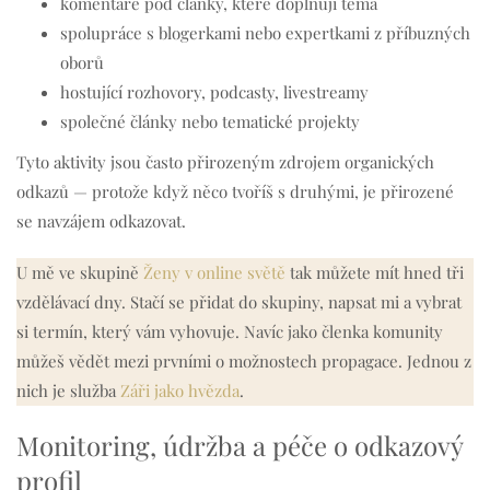
komentáře pod články, které doplňují téma
spolupráce s blogerkami nebo expertkami z příbuzných
oborů
hostující rozhovory, podcasty, livestreamy
společné články nebo tematické projekty
Tyto aktivity jsou často přirozeným zdrojem organických
odkazů — protože když něco tvoříš s druhými, je přirozené
se navzájem odkazovat.
U mě ve skupině
Ženy v online světě
tak můžete mít hned tři
vzdělávací dny. Stačí se přidat do skupiny, napsat mi a vybrat
si termín, který vám vyhovuje. Navíc jako členka komunity
můžeš vědět mezi prvními o možnostech propagace. Jednou z
nich je služba
Záři jako hvězda
.
Monitoring, údržba a péče o odkazový
profil