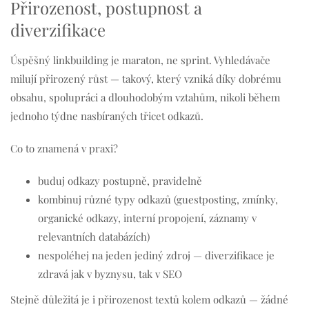
Přirozenost, postupnost a
diverzifikace
Úspěšný linkbuilding je maraton, ne sprint. Vyhledávače
milují přirozený růst — takový, který vzniká díky dobrému
obsahu, spolupráci a dlouhodobým vztahům, nikoli během
jednoho týdne nasbíraných třicet odkazů.
Co to znamená v praxi?
buduj odkazy postupně, pravidelně
kombinuj různé typy odkazů (guestposting, zmínky,
organické odkazy, interní propojení, záznamy v
relevantních databázích)
nespoléhej na jeden jediný zdroj — diverzifikace je
zdravá jak v byznysu, tak v SEO
Stejně důležitá je i přirozenost textů kolem odkazů — žádné