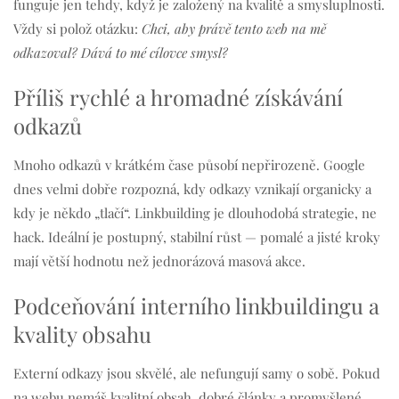
funguje jen tehdy, když je založený na kvalitě a smysluplnosti.
Vždy si polož otázku:
Chci, aby právě tento web na mě
odkazoval? Dává to mé cílovce smysl?
Příliš rychlé a hromadné získávání
odkazů
Mnoho odkazů v krátkém čase působí nepřirozeně. Google
dnes velmi dobře rozpozná, kdy odkazy vznikají organicky a
kdy je někdo „tlačí“. Linkbuilding je dlouhodobá strategie, ne
hack. Ideální je postupný, stabilní růst — pomalé a jisté kroky
mají větší hodnotu než jednorázová masová akce.
Podceňování interního linkbuildingu a
kvality obsahu
Externí odkazy jsou skvělé, ale nefungují samy o sobě. Pokud
na webu nemáš kvalitní obsah, dobré články a promyšlené