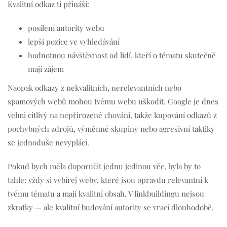
Kvalitní odkaz ti přináší:
posílení autority webu
lepší pozice ve vyhledávání
hodnotnou návštěvnost od lidí, kteří o tématu skutečně
mají zájem
Naopak odkazy z nekvalitních, nerelevantních nebo
spamových webů mohou tvému webu uškodit. Google je dnes
velmi citlivý na nepřirozené chování, takže kupování odkazů z
pochybných zdrojů, výměnné skupiny nebo agresivní taktiky
se jednoduše nevyplácí.
Pokud bych měla doporučit jednu jedinou věc, byla by to
tahle: vždy si vybírej weby, které jsou opravdu relevantní k
tvému tématu a mají kvalitní obsah. V linkbuildingu nejsou
zkratky — ale kvalitní budování autority se vrací dlouhodobě.