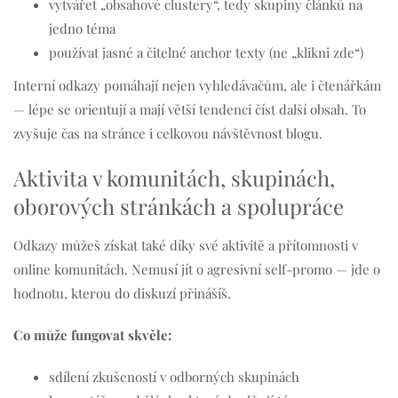
vytvářet „obsahové clustery“, tedy skupiny článků na
jedno téma
používat jasné a čitelné anchor texty (ne „klikni zde“)
Interní odkazy pomáhají nejen vyhledávačům, ale i čtenářkám
— lépe se orientují a mají větší tendenci číst další obsah. To
zvyšuje čas na stránce i celkovou návštěvnost blogu.
Aktivita v komunitách, skupinách,
oborových stránkách a spolupráce
Odkazy můžeš získat také díky své aktivitě a přítomnosti v
online komunitách. Nemusí jít o agresivní self-promo — jde o
hodnotu, kterou do diskuzí přinášíš.
Co může fungovat skvěle:
sdílení zkušeností v odborných skupinách