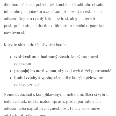
dlouhodobě rostl, potřebuješ kombinaci kvalitního obsahu,
interního propojování a získávání přirozených externích
odkazů. Nejde o rychlý trik — je to strategie, která ti
postupně buduje autoritu, viditelnost a stabilní organickou
návštěvnost.
Když to shrnu do tří hlavních bodů:
tvoř kvalitní a hodnotný obsah
, který má smysl
odkazovat
propojuj ho mezi sebou
, aby tvůj web držel pohromadě
buduj vztahy a spolupráce
, díky kterým přirozené
odkazy vznikají
Nemusíš začínat s komplikovanými metodami. Stačí si vybrat
jeden článek, udělat malou úpravu, přidat pár interních
odkazů nebo napsat první guest post. I malý krok může
odstartovat velkou změnu.