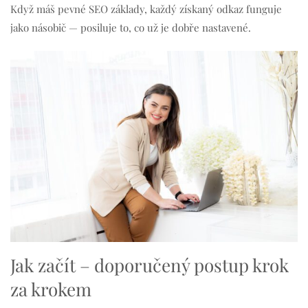
Když máš pevné SEO základy, každý získaný odkaz funguje
jako násobič — posiluje to, co už je dobře nastavené.
Jak začít – doporučený postup krok
za krokem