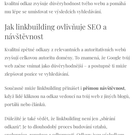
kvalitní odkaz zvyšuje důvěryhodnost tvého webu a pomáhá
mu lépe se umísťovat ve výsledcích vyhledávání.
Jak linkbuilding ovlivňuje SEO a
návštěvnost
Kvalitní zpětné odkazy z relevantních a autoritativních webů
zvyšují celkovou autoritu domény. To znamená, že Google tvůj
web začne vnímat jako důvěryhodnější – a postupně ti může
zlepšovat pozice ve vyhledávání.
Současně může linkbuilding přinášet i
přímou návštěvnost
,
když lidé kliknou na odkaz vedoucí na tvůj web z jiných blogů,
portálů nebo článků.
Důležité je také vědět, že linkbuilding není jen „sbírání
odkazů“. Je to dlouhodobý proces budování vztahů,
spolupráce, reputace a odbornosti. Odkazy jsou výsledkem