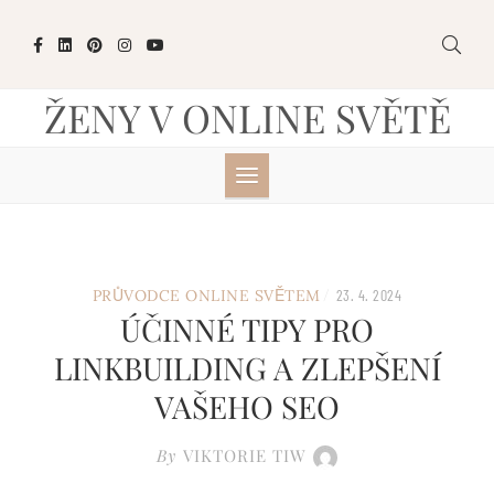
Skip
to
content
ŽENY V ONLINE SVĚTĚ
/
PRŮVODCE ONLINE SVĚTEM
23. 4. 2024
ÚČINNÉ TIPY PRO
LINKBUILDING A ZLEPŠENÍ
VAŠEHO SEO
By
VIKTORIE TIW