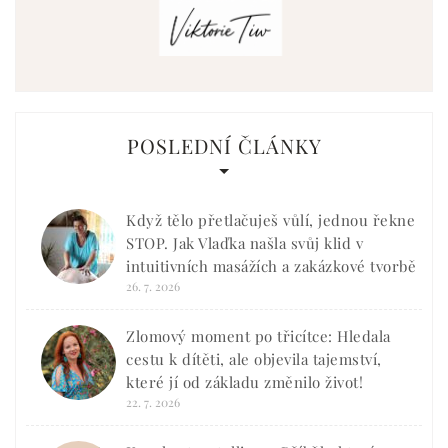
POSLEDNÍ ČLÁNKY
Když tělo přetlačuješ vůlí, jednou řekne
STOP. Jak Vlaďka našla svůj klid v
intuitivních masážích a zakázkové tvorbě
26. 7. 2026
Zlomový moment po třicítce: Hledala
cestu k dítěti, ale objevila tajemství,
které jí od základu změnilo život!
22. 7. 2026