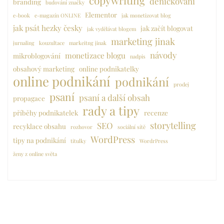
copywriting
deníčkování
branding
budování značky
Elementor
e-book
e-magazín ONLINE
jak monetizovat blog
jak psát hezky česky
jak začít blogovat
jak vydělávat blogem
marketing jinak
jurnaling
kouzultace
markeitng jinak
návody
monetizace blogu
mikroblogování
nadpis
obsahový marketing
online podnikatelky
online podnikání
podnikání
prodej
psaní
psaní a další obsah
propagace
rady a tipy
příběhy podnikatelek
recenze
storytelling
SEO
recyklace obsahu
rozhovor
sociální sítě
WordPress
tipy na podnikání
titulky
WordrPress
ženy z online světa