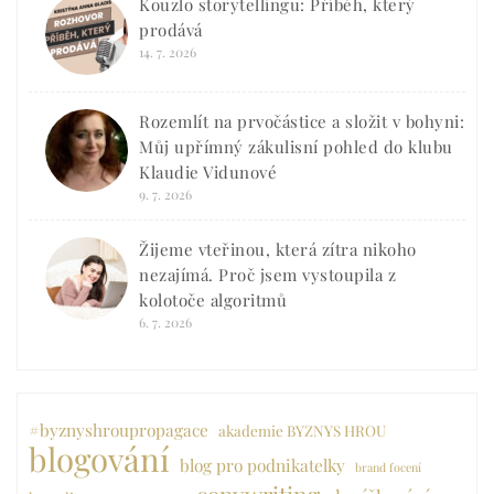
Kouzlo storytellingu: Příběh, který
prodává
14. 7. 2026
Rozemlít na prvočástice a složit v bohyni:
Můj upřímný zákulisní pohled do klubu
Klaudie Vidunové
9. 7. 2026
Žijeme vteřinou, která zítra nikoho
nezajímá. Proč jsem vystoupila z
kolotoče algoritmů
6. 7. 2026
#byznyshroupropagace
akademie BYZNYS HROU
blogování
blog pro podnikatelky
brand focení