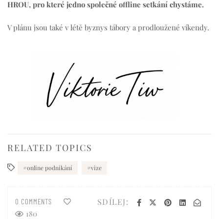
HROU, pro které jedno společné offline setkání chystáme.
V plánu jsou také v létě byznys tábory a prodloužené víkendy.
RELATED TOPICS
online podnikání
vize
SDÍLEJ:
0 COMMENTS
180