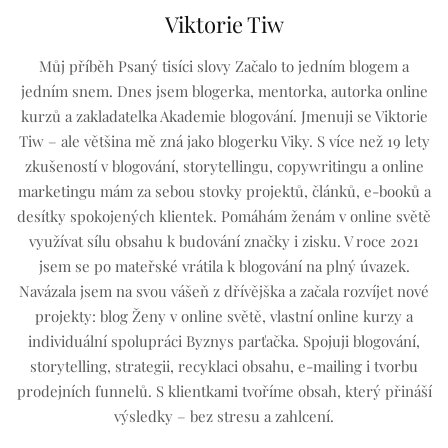
Viktorie Tiw
Můj příběh Psaný tisíci slovy Začalo to jedním blogem a
jedním snem. Dnes jsem blogerka, mentorka, autorka online
kurzů a zakladatelka Akademie blogování. Jmenuji se Viktorie
Tiw – ale většina mě zná jako blogerku Viky. S více než 19 lety
zkušeností v blogování, storytellingu, copywritingu a online
marketingu mám za sebou stovky projektů, článků, e-booků a
desítky spokojených klientek. Pomáhám ženám v online světě
využívat sílu obsahu k budování značky i zisku. V roce 2021
jsem se po mateřské vrátila k blogování na plný úvazek.
Navázala jsem na svou vášeň z dřívějška a začala rozvíjet nové
projekty: blog Ženy v online světě, vlastní online kurzy a
individuální spolupráci Byznys parťačka. Spojuji blogování,
storytelling, strategii, recyklaci obsahu, e-mailing i tvorbu
prodejních funnelů. S klientkami tvoříme obsah, který přináší
výsledky – bez stresu a zahlcení.