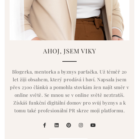
AHOJ, JSEM VIKY
Blogerka, mentorka a byznys parťačka. Už téměř 20
let žiji obsahem, který prodává i baví. Napsala jsem
přes 2300 článků a pomohla stovkám žen najít směr v
online světě. Se mnou se v online světě neztratíš.
Získáš funkční digitální domov pro svůj byznys a k
tomu také profesionální PR skrze moji platformu.
facebook
linkedin
pinterest
instagram
youtube