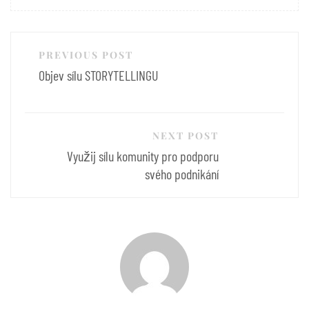
Navigace
PREVIOUS POST
pro
Objev sílu STORYTELLINGU
příspěvek
NEXT POST
Využij sílu komunity pro podporu
svého podnikání