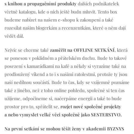
s knihou a propagačními produkty
dalších podnikatelek
včetně katalogu, kde o nich ještě budu mluvit. Tento box
budeme nabízet na našem e-shopu k zakoupení a také
rozesílat našim blogerkám a recenzentkám, které o něm dají
vědět dál.
Nejvíc se chceme také
zaměřit na OFFLINE SETKÁNÍ
, která
se ponesou v poklidném a přátelském duchu. Bude to takové
posezení s kamarádkami na kafé a někdy si vyrazíme také na
prodloužený víkend a to i s našimi ratolestmi, protože ty jsou
naší nedílnou součástí. Bude to čas, kdy se vzájemně poznáme
také z jiného, než z toho online pohledu, společně si ten čas
užijeme, odpočineme si, načerpáme energii a také to bude
prostor pro to, spřátelit se,
rozjet nové společné projekty
a nebo vymyslet velké věci společně jako SESTERSTVO.
Na první setkání se mohou těšit ženy v akademii BYZNYS