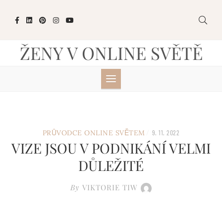
Skip
to
content
ŽENY V ONLINE SVĚTĚ
/
PRŮVODCE ONLINE SVĚTEM
9. 11. 2022
VIZE JSOU V PODNIKÁNÍ VELMI
DŮLEŽITÉ
By
VIKTORIE TIW