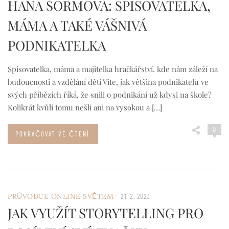
HANA ŠORMOVÁ: SPISOVATELKA,
MÁMA A TAKÉ VÁŠNIVÁ
PODNIKATELKA
Spisovatelka, máma a majitelka hračkářství, kde nám záleží na
budoucnosti a vzdělání dětí Víte, jak většina podnikatelů ve
svých příbězích říká, že snili o podnikání už kdysi na škole?
Kolikrát kvůli tomu nešli ani na vysokou a […]
0
POKRAČOVAT VE ČTENÍ
/
PRŮVODCE ONLINE SVĚTEM
21. 2. 2023
JAK VYUŽÍT STORYTELLING PRO