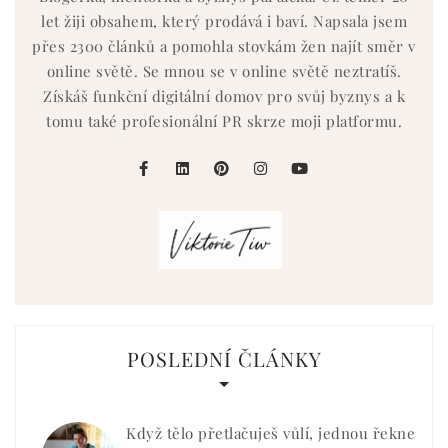
let žiji obsahem, který prodává i baví. Napsala jsem
přes 2300 článků a pomohla stovkám žen najít směr v
online světě. Se mnou se v online světě neztratíš.
Získáš funkční digitální domov pro svůj byznys a k
tomu také profesionální PR skrze moji platformu.
facebook
linkedin
pinterest
instagram
youtube
POSLEDNÍ ČLÁNKY
Když tělo přetlačuješ vůlí, jednou řekne