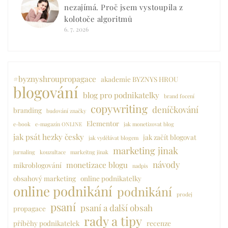
nezajímá. Proč jsem vystoupila z
kolotoče algoritmů
6. 7. 2026
#byznyshroupropagace
akademie BYZNYS HROU
blogování
blog pro podnikatelky
brand focení
copywriting
deníčkování
branding
budování značky
Elementor
e-book
e-magazín ONLINE
jak monetizovat blog
jak psát hezky česky
jak začít blogovat
jak vydělávat blogem
marketing jinak
jurnaling
kouzultace
markeitng jinak
návody
monetizace blogu
mikroblogování
nadpis
obsahový marketing
online podnikatelky
online podnikání
podnikání
prodej
psaní
psaní a další obsah
propagace
rady a tipy
příběhy podnikatelek
recenze