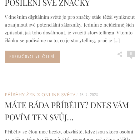
POSÍLENÍ SVÉ ZNAČKY
V dnešním digitálním světě je pro značky stále těžší vyniknout
a zaujmout své potenciální zákazníky. Jedním z nejúčinnějších
způsobů, jak toho dosáhnout, je využití storytellingu. V tomto
článku se podíváme na to, co je storytelling, proč je […]
0
POKRAČOVAT VE ČTENÍ
/
PŘÍBĚHY ŽEN Z ONLINE SVĚTA
16. 2. 2023
MÁTE RÁDA PŘÍBĚHY? DNES VÁM
POVÍM TEN SVŮJ…
Příběhy se čtou moc hezky, obzvláště, když jsou skoro osobní
a v něčem Vám to připomíná Vás samotnou, vaše činy, zážitky,