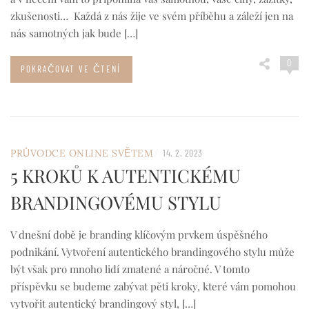
zkušenosti… Každá z nás žije ve svém příběhu a záleží jen na
nás samotných jak bude […]
0
POKRAČOVAT VE ČTENÍ
/
PRŮVODCE ONLINE SVĚTEM
14. 2. 2023
5 KROKŮ K AUTENTICKÉMU
BRANDINGOVÉMU STYLU
V dnešní době je branding klíčovým prvkem úspěšného
podnikání. Vytvoření autentického brandingového stylu může
být však pro mnoho lidí zmatené a náročné. V tomto
příspěvku se budeme zabývat pěti kroky, které vám pomohou
vytvořit autentický brandingový styl, […]