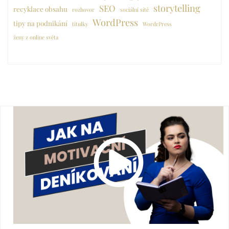
storytelling
SEO
recyklace obsahu
rozhovor
sociální sítě
WordPress
tipy na podnikání
titulky
WordrPress
ženy z online světa