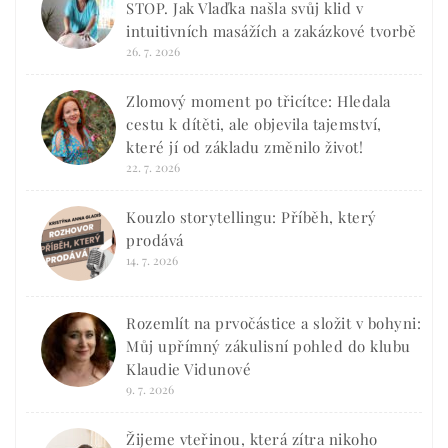
STOP. Jak Vlaďka našla svůj klid v
intuitivních masážích a zakázkové tvorbě
26. 7. 2026
Zlomový moment po třicítce: Hledala
cestu k dítěti, ale objevila tajemství,
které jí od základu změnilo život!
22. 7. 2026
Kouzlo storytellingu: Příběh, který
prodává
14. 7. 2026
Rozemlít na prvočástice a složit v bohyni:
Můj upřímný zákulisní pohled do klubu
Klaudie Vidunové
9. 7. 2026
Žijeme vteřinou, která zítra nikoho