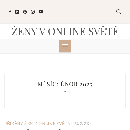
Skip
to
content
ŽENY V ONLINE SVĚTĚ
MĚSÍC:
ÚNOR 2023
/
PŘÍBĚHY ŽEN Z ONLINE SVĚTA
23. 2. 2023