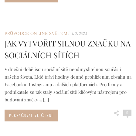
/
PRŮVODCE ONLINE SVĚTEM
7. 2. 2023
JAK VYTVOŘIT SILNOU ZNAČKU NA
SOCIÁLNÍCH SÍTÍCH
V dnešní době jsou sociální sítě neodmyslitelnou součástí
našeho života. Lidé tráví hodiny denně prohlížením obsahu na
Facebooku, Instagramu a dalších platformách. Pro firmy a
podnikatele se tak staly sociální sítě klíčovým nástrojem pro
budování značky a […]
0
POKRAČOVAT VE ČTENÍ