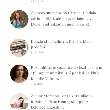
26. 7. 2026
Zlomový moment po třicítce: Hledala
cestu k dítěti, ale objevila tajemství,
které jí od základu změnilo život!
22. 7. 2026
Kouzlo storytellingu: Příběh, který
prodává
14. 7. 2026
Rozemlít na prvočástice a složit v bohyni:
Můj upřímný zákulisní pohled do klubu
Klaudie Vidunové
9. 7. 2026
Žijeme vteřinou, která zítra nikoho
nezajímá. Proč jsem vystoupila z
kolotoče algoritmů