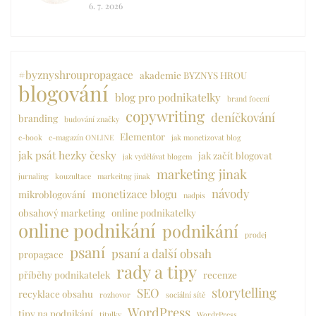
6. 7. 2026
#byznyshroupropagace
akademie BYZNYS HROU
blogování
blog pro podnikatelky
brand focení
copywriting
deníčkování
branding
budování značky
Elementor
e-book
e-magazín ONLINE
jak monetizovat blog
jak psát hezky česky
jak začít blogovat
jak vydělávat blogem
marketing jinak
jurnaling
kouzultace
markeitng jinak
návody
monetizace blogu
mikroblogování
nadpis
obsahový marketing
online podnikatelky
online podnikání
podnikání
prodej
psaní
psaní a další obsah
propagace
rady a tipy
příběhy podnikatelek
recenze
storytelling
SEO
recyklace obsahu
rozhovor
sociální sítě
WordPress
tipy na podnikání
titulky
WordrPress