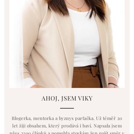
AHOJ, JSEM VIKY
Blogerka, mentorka a byznys parťačka. Už téměř 20
let žiji obsahem, který prodává i baví. Napsala jsem
přes 2300 článků a pomohla stovkám žen najít směr v