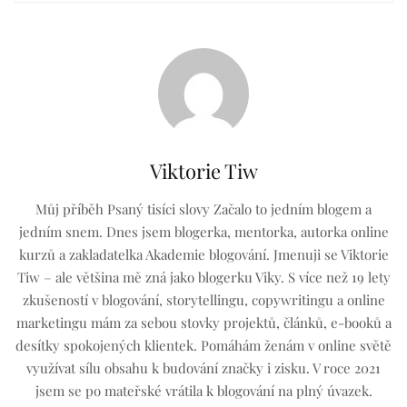
Viktorie Tiw
Můj příběh Psaný tisíci slovy Začalo to jedním blogem a
jedním snem. Dnes jsem blogerka, mentorka, autorka online
kurzů a zakladatelka Akademie blogování. Jmenuji se Viktorie
Tiw – ale většina mě zná jako blogerku Viky. S více než 19 lety
zkušeností v blogování, storytellingu, copywritingu a online
marketingu mám za sebou stovky projektů, článků, e-booků a
desítky spokojených klientek. Pomáhám ženám v online světě
využívat sílu obsahu k budování značky i zisku. V roce 2021
jsem se po mateřské vrátila k blogování na plný úvazek.