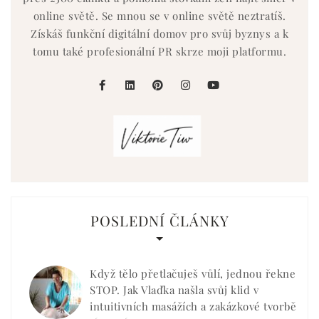
online světě. Se mnou se v online světě neztratíš.
Získáš funkční digitální domov pro svůj byznys a k
tomu také profesionální PR skrze moji platformu.
facebook
linkedin
pinterest
instagram
youtube
POSLEDNÍ ČLÁNKY
Když tělo přetlačuješ vůlí, jednou řekne
STOP. Jak Vlaďka našla svůj klid v
intuitivních masážích a zakázkové tvorbě