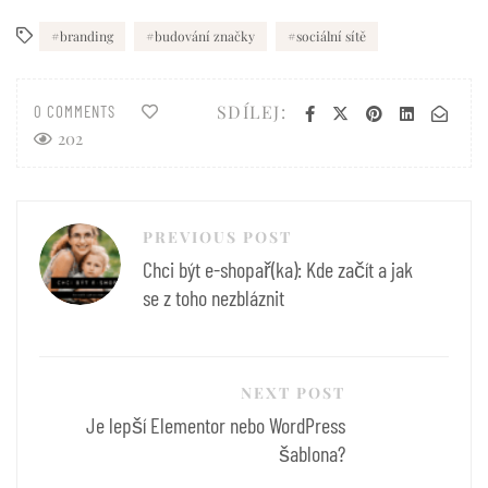
branding
budování značky
sociální sítě
SDÍLEJ:
0 COMMENTS
202
Navigace
PREVIOUS POST
pro
Chci být e-shopař(ka): Kde začít a jak
příspěvek
se z toho nezbláznit
NEXT POST
Je lepší Elementor nebo WordPress
šablona?