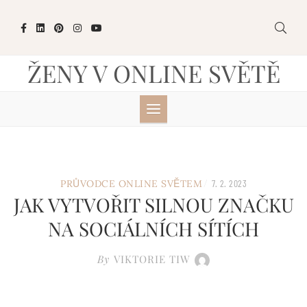
Skip
to
content
ŽENY V ONLINE SVĚTĚ
/
PRŮVODCE ONLINE SVĚTEM
7. 2. 2023
JAK VYTVOŘIT SILNOU ZNAČKU
NA SOCIÁLNÍCH SÍTÍCH
By
VIKTORIE TIW