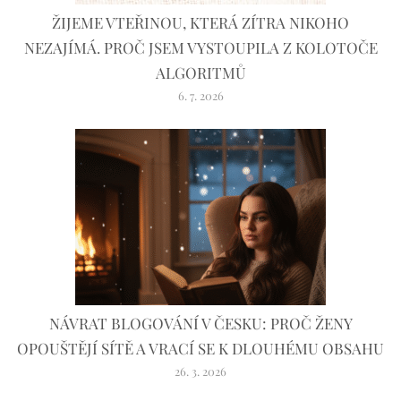
ŽIJEME VTEŘINOU, KTERÁ ZÍTRA NIKOHO
NEZAJÍMÁ. PROČ JSEM VYSTOUPILA Z KOLOTOČE
ALGORITMŮ
6. 7. 2026
NÁVRAT BLOGOVÁNÍ V ČESKU: PROČ ŽENY
OPOUŠTĚJÍ SÍTĚ A VRACÍ SE K DLOUHÉMU OBSAHU
26. 3. 2026