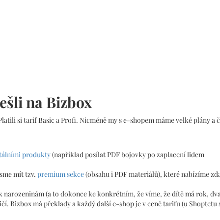
ešli na Bizbox
latili si tarif Basic a Profi. Nicméně my s e-shopem máme velké plány a
itálními produkty
(například posílat PDF bojovky po zaplacení lidem
jsme mít tzv.
premium sekce
(obsahu i PDF materiálů), které nabízíme z
 k narozeninám (a to dokonce ke konkrétním, že víme, že dítě má rok, dva,
. Bizbox má překlady a každý další e-shop je v ceně tarifu (u Shoptetu 