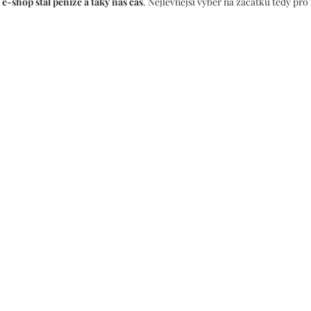
e-shop stál peníze a taky náš čas
. Nejlevnější výběr na začátku tedy pro