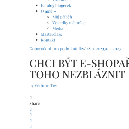
Katalog blogerek
O mně
Můj příběh
Výsledky mé práce
Média
Masterclass
Kontakt
/
28. 1. 2023
31. 1. 2023
Doporučení pro podnikatelky
CHCI BÝT E-SHOPAŘ(
TOHO NEZBLÁZNIT
by
Viktorie Tiw
Share