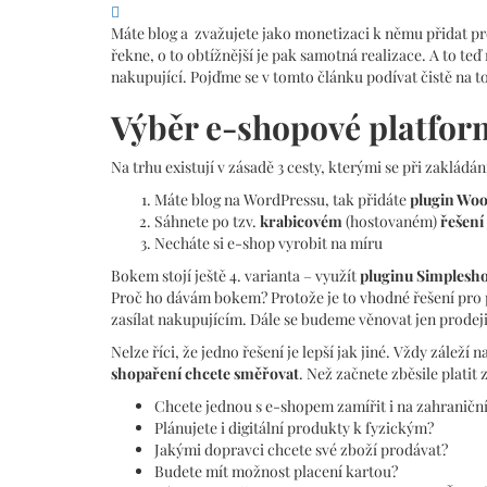
Máte blog a zvažujete jako monetizaci k němu přidat prod
řekne, o to obtížnější je pak samotná realizace. A to 
nakupující. Pojďme se v tomto článku podívat čistě na t
Výběr e-shopové platfor
Na trhu existují v zásadě 3 cesty, kterými se při zaklád
Máte blog na WordPressu, tak přidáte
plugin Wo
Sáhnete po tzv.
krabicovém
(hostovaném)
řešení
Necháte si e-shop vyrobit na míru
Bokem stojí ještě 4. varianta – využít
pluginu Simplesh
Proč ho dávám bokem? Protože je to vhodné řešení pro 
zasílat nakupujícím. Dále se budeme věnovat jen prodeji
Nelze říci, že jedno řešení je lepší jak jiné. Vždy zálež
shopaření chcete směřovat
. Než začnete zběsile platit
Chcete jednou s e-shopem zamířit i na zahraniční
Plánujete i digitální produkty k fyzickým?
Jakými dopravci chcete své zboží prodávat?
Budete mít možnost placení kartou?