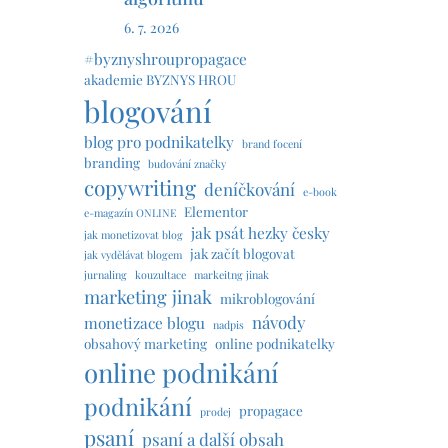
6. 7. 2026
#byznyshroupropagace
akademie BYZNYS HROU
blogování
blog pro podnikatelky
brand focení
branding
budování značky
copywriting
deníčkování
e-book
Elementor
e-magazín ONLINE
jak psát hezky česky
jak monetizovat blog
jak začít blogovat
jak vydělávat blogem
jurnaling
kouzultace
markeitng jinak
marketing jinak
mikroblogování
návody
monetizace blogu
nadpis
obsahový marketing
online podnikatelky
online podnikání
podnikání
propagace
prodej
psaní
psaní a další obsah