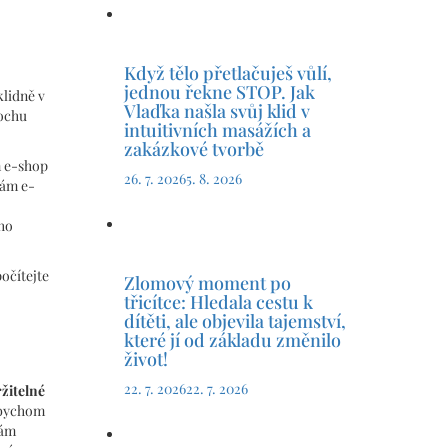
Když tělo přetlačuješ vůlí,
jednou řekne STOP. Jak
klidně v
Vlaďka našla svůj klid v
rochu
intuitivních masážích a
zakázkové tvorbě
 e-shop
26. 7. 2026
5. 8. 2026
vám e-
oho
počítejte
Zlomový moment po
třicítce: Hledala cestu k
dítěti, ale objevila tajemství,
které jí od základu změnilo
život!
22. 7. 2026
22. 7. 2026
žitelné
o bychom
nám