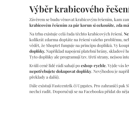
Výběr krabicového řešen
Závěrem se budu věnovat krabicovým řešením, kam zamíř
krabicovém řešením za pár korun si ozkoušíte, zda má 
Na trhu existuje celá řada těchto krabicových řešení.
Ne
kolikrát zdarma doptáte na řešení vašeho problému, nebo
vědět, že Shoptet funguje na principu doplňků. Vy koup
doplňky.
Například napojení platební brány, skladové hos
Tyto doplňky ale programují tzv. třetí strany, nejsou i
Kvůli ceně lidé rádi sahají po
eshop-rychle
. Vyjde vás l
nepotřebujete dokupovat doplňky
. Nevýhodou je napřík
překlady a další).
Dále existují Fastcentrik či Upgates. Pro zahraničí pak 
nechci radit. Doporučuji se na Facebooku přidat do něj