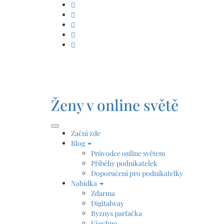
Skip
to
content
Ženy v online světě
Začni zde
Blog
Průvodce online světem
Příběhy podnikatelek
Doporučení pro podnikatelky
Nabídka
Zdarma
Digitalway
Byznys parťačka
Všechno