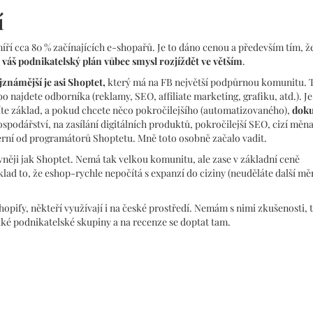
í
í cca 80 % začínajících e-shopařů. Je to dáno cenou a především tím, ž
váš podnikatelský plán vůbec smysl rozjíždět ve větším
.
jznámější je asi Shoptet,
který má na FB největší podpůrnou komunitu. 
 najdete odborníka (reklamy, SEO, affiliate marketing, grafiku, atd.). J
íte základ, a pokud chcete něco pokročilejšího (automatizovaného),
doku
podářství, na zasílání digitálních produktů, pokročilejší SEO, cizí měna 
nterní od programátorů Shoptetu. Mně toto osobně začalo vadit.
evněji jak Shoptet. Nemá tak velkou komunitu, ale zase v základní ceně
lad to, že eshop-rychle nepočítá s expanzí do ciziny (neuděláte další mě
Shopify, někteří využívají i na české prostředí. Nemám s nimi zkušenosti, 
aké podnikatelské skupiny a na recenze se doptat tam.