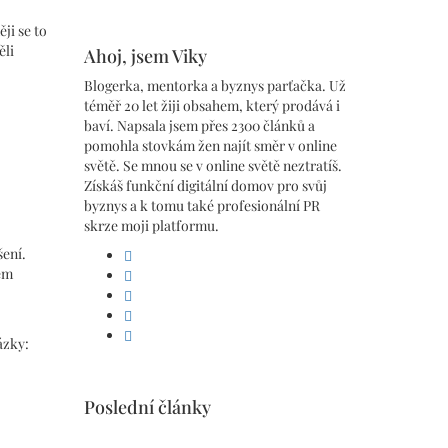
ji se to
ěli
Ahoj, jsem Viky
Blogerka, mentorka a byznys parťačka. Už
téměř 20 let žiji obsahem, který prodává i
baví. Napsala jsem přes 2300 článků a
pomohla stovkám žen najít směr v online
světě. Se mnou se v online světě neztratíš.
Získáš funkční digitální domov pro svůj
byznys a k tomu také profesionální PR
skrze moji platformu.
šení.
facebook
em
linkedin
pinterest
instagram
youtube
ázky:
Poslední články