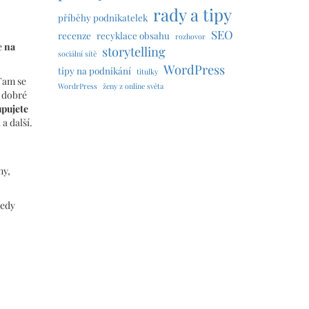
rady a tipy
příběhy podnikatelek
SEO
recenze
recyklace obsahu
rozhovor
e
na
storytelling
sociální sítě
WordPress
tipy na podnikání
titulky
Tam se
WordrPress
ženy z online světa
e dobré
pujete
a další.
ny,
tedy