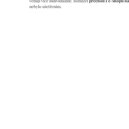
věnují více individuálně. Bohužel
přechod z e-shopu na 
nebylo ušetřením.