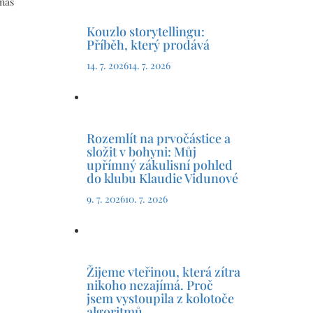
 nás
Kouzlo storytellingu:
Příběh, který prodává
14. 7. 2026
14. 7. 2026
Rozemlít na prvočástice a
složit v bohyni: Můj
upřímný zákulisní pohled
do klubu Klaudie Vidunové
9. 7. 2026
10. 7. 2026
Žijeme vteřinou, která zítra
nikoho nezajímá. Proč
jsem vystoupila z kolotoče
algoritmů