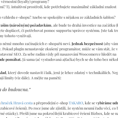
é věrnostní (loyalty) programy?
i? Tj. intuitivní prostředí, kde potřebujete maximálně základní znalost
 vzhledu e-shopu? Anebo se spokojíte s nějakou ze základních šablon?
m vašim (náročným) požadavkům
, ale bude to drahá investice na začátku (
dete doplácet, či potřebovat pomoc supportu/správce systému. Jste tak t
my tohoto využívají.
lí, o němž mnoho začínajících e-shopařů neví.
Jednak bezpečnost
(aby vám
ce. Pokud plugin nenastavuje zkušený programátor, může se vám stát, že 
nastavené SEO. Za sebe radím vždy při nasazování Woocomerce hledět na
bude pomáhat.
Já sama (ač vystudovaná ajťačka) bych se do toho bez něk
klad
, který dovede nastavit i laik, jenž je lehce zdatný v technikáliích. Ne
 limity (viz dále). A mějte na paměti:
m do budoucna.“
u
hraček Hravá cesta
a přeprodejní e-shop
TAKARO
, kde se v
ybíráme udr
krabicové řešení). Po roce jsme ale zjistili, že systém neumí řadu věcí, c
ěné otázky). Přešli jsme na pokročilejší krabicové řešení Bizbox, kde se 