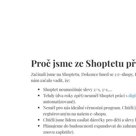
Proč jsme ze Shoptetu př
Začínali jsme na Shoptetu. Dokonce hned se 2 e-shopy. P
nám začalo vadit, že:
Shoptet neumožňuje slevy 2+1, 3+1,…
Tehdy (dva roky zpět) neuměl Shoptet práci
s dig
automatizovaně).
Neměl pro nás ideální věrnostní program. Chtěli 
registrovaným na našem e-shopu.
Chtěli jsme lidem zasílat dárečky pro děti a slevy
Plánujeme do budoucnosti expandovat do zahraničí
znovu zaplatíte).