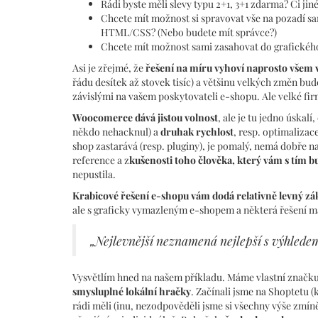
Rádi byste měli slevy typu 2+1, 3+1 zdarma? Či jin
Chcete mít možnost si spravovat vše na pozadí sam
HTML/CSS? (Nebo budete mít správce?)
Chcete mít možnost sami zasahovat do grafického
Asi je zřejmé, že
řešení na míru vyhoví naprosto vše
řádu desítek až stovek tisíc) a většinu velkých změn bu
závislými na vašem poskytovateli e-shopu. Ale velké fir
Woocomerce dává jistou volnost
, ale je tu jedno úska
někdo nehacknul) a
druhak rychlost
, resp. optimaliza
shop zastarává (resp. pluginy), je pomalý, nemá dobře 
reference a z
kušenosti toho člověka, který vám s tím 
nepustila.
Krabicové řešení e-shopu vám dodá relativně levný zá
ale s graficky vymazleným e-shopem a některá řešení mají
„Nejlevnější neznamená nejlepší s výhlede
Vysvětlím hned na našem příkladu. Máme vlastní značk
smysluplné lokální hračky
. Začínali jsme na Shoptetu (
rádi měli (inu, nezodpověděli jsme si všechny výše zmín