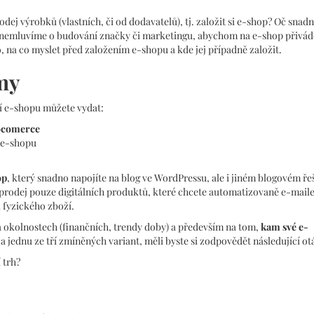
ej výrobků (vlastních, či od dodavatelů), tj. založit si e-shop? Oč snadně
teď nemluvíme o budování značky či marketingu, abychom na e-shop přivád
o, na co myslet před založením e-shopu a kde jej případně založit.
my
ání e-shopu můžete vydat:
ocomerce
e-shopu
op
, který snadno napojíte na blog ve WordPressu, ale i jiném blogovém ře
prodej pouze digitálních produktů, které chcete automatizovaně e-mail
 fyzického zboží.
í na okolnostech (finančních, trendy doby) a především na tom,
kam své e-
 za jednu ze tří zmíněných variant, měli byste si zodpovědět následující ot
 trh?