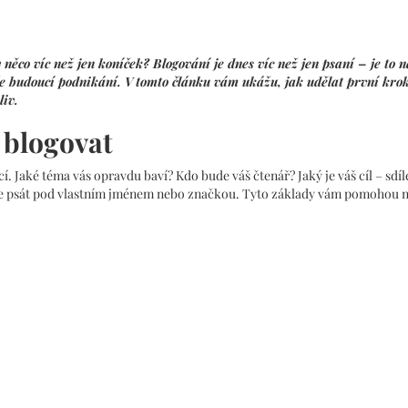
něco víc než jen koníček? Blogování je dnes víc než jen psaní – je to n
e budoucí podnikání. V tomto článku vám ukážu, jak udělat první kro
liv.
e blogovat
cí. Jaké téma vás opravdu baví? Kdo bude váš čtenář? Jaký je váš cíl – sdíl
ete psát pod vlastním jménem nebo značkou. Tyto základy vám pomohou 