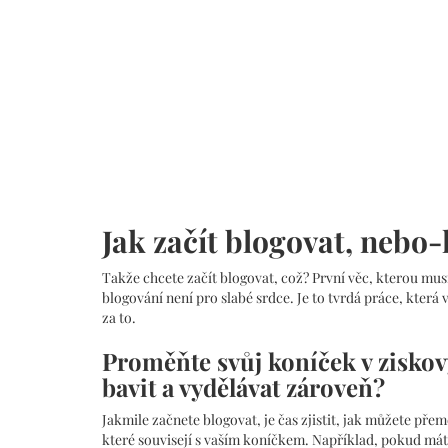
Jak začít blogovat, nebo-
Takže chcete začít blogovat, což? První věc, kterou mus
blogování není pro slabé srdce. Je to tvrdá práce, která 
za to.
Proměňte svůj koníček v ziskov
bavit a vydělávat zároveň?
Jakmile začnete blogovat, je čas zjistit, jak můžete pře
které souvisejí s vaším koníčkem. Například, pokud mát