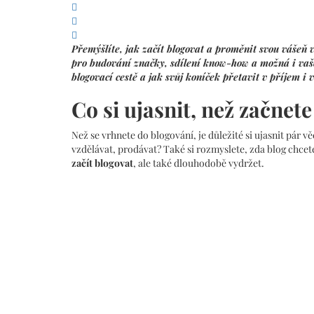
Přemýšlíte, jak začít blogovat a proměnit svou vášeň v 
pro budování značky, sdílení know-how a možná i vaš
blogovací cestě a jak svůj koníček přetavit v příjem i v
Co si ujasnit, než začnet
Než se vrhnete do blogování, je důležité si ujasnit pár vě
vzdělávat, prodávat? Také si rozmyslete, zda blog chc
začít blogovat
, ale také dlouhodobě vydržet.