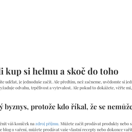
li kup si helmu a skoč do toho
íte udělat, je jednoduše začít. Ale předtím, než začneme, uvědomte si jed
vyžaduje odvahu, trpělivost a vytrvalost. Ale pokud to dokážete, věřte mi, 
ý byznys, protože kdo říkal, že se nemůž
měnit váš koníček na
zdroj příjmu.
Můžete začít prodávat produkty nebo s
e blog o vaření, můžete prodávat vaše vlastní recepty nebo dokonce vaři