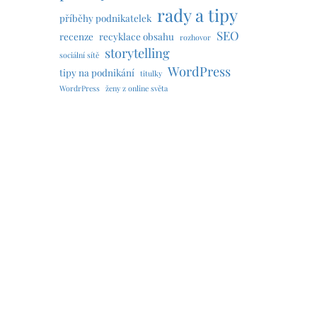
rady a tipy
příběhy podnikatelek
SEO
recenze
recyklace obsahu
rozhovor
storytelling
sociální sítě
WordPress
tipy na podnikání
titulky
WordrPress
ženy z online světa