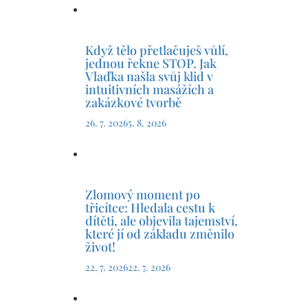
Když tělo přetlačuješ vůlí,
jednou řekne STOP. Jak
Vlaďka našla svůj klid v
intuitivních masážích a
zakázkové tvorbě
26. 7. 2026
5. 8. 2026
Zlomový moment po
třicítce: Hledala cestu k
dítěti, ale objevila tajemství,
které jí od základu změnilo
život!
22. 7. 2026
22. 7. 2026