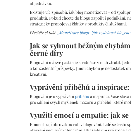
objednávku.
Existuje víc způsobů, jak blog monetizovat – od spolupra
produktů. Pokud chcete do blogu zapojit i podnikání, 
strategicky propojovat články s produkty či službami.
Přečtěte si také
„Monetizace blogu: Jak vydělávat blogem 
Jak se vyhnout běžným chybám,
černé díry
Blogování má své pasti a je snadné se v nich ztratit. Je
a konzistentní příspěvky. Jinou chybou je nedostatek orig
kreativní.
Vyprávění příběhů a inspirace: 
Blogování je o vyprávění
příběhů
a inspiraci. Vaše slova
pro sdílení svých myšlenek, názorů a příběhů, které mo
Využití emocí a empatie: jak se
Emoce hrají obrovskou roli v blogování. Lidé se často s
otevření vůči svým čtenářům. Ukážejte jim své srdce a du