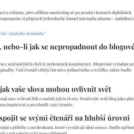
cí a reklamy, přes affiliate marketing až po prodej vlastních digitálních
nezapomeňte si připravit jednoduchý funnel (návnadu zdarma + nabídku) 
i bez vlastního produktu“
 nebo-li jak se nepropadnout do blogov
dnou z nejčastějších chyb je nedostatek konzistence. Blogování vyžaduje p
inality. Vaši čtenáři chtějí číst něco jedinečného a svěžího, takže buďte
jak vaše slova mohou ovlivnit svět
 mají moc ovlivnit lidi a změnit jejich životy. Používejte svůj blog jako pl
hou inspirovat a povzbudit vaše čtenáře.
 spojit se svými čtenáři na hlubší úrovni
pojují s příběhy a myšlenkami, které vyvolávají silné emoce. Buďte upřímn
ši a oni vám to vrátí svou oddaností.