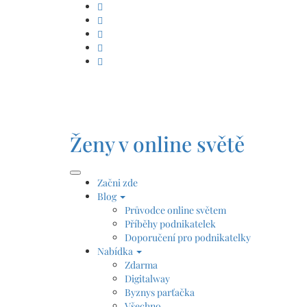
Skip
to
content
Ženy v online světě
Začni zde
Blog
Průvodce online světem
Příběhy podnikatelek
Doporučení pro podnikatelky
Nabídka
Zdarma
Digitalway
Byznys parťačka
Všechno