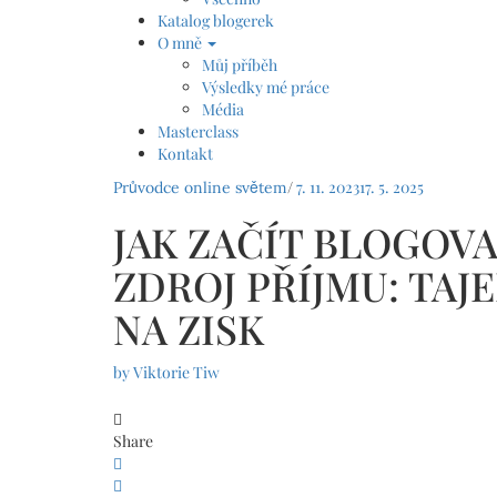
Katalog blogerek
O mně
Můj příběh
Výsledky mé práce
Média
Masterclass
Kontakt
/
7. 11. 2023
17. 5. 2025
Průvodce online světem
JAK ZAČÍT BLOGOV
ZDROJ PŘÍJMU: TAJ
NA ZISK
by
Viktorie Tiw
Share