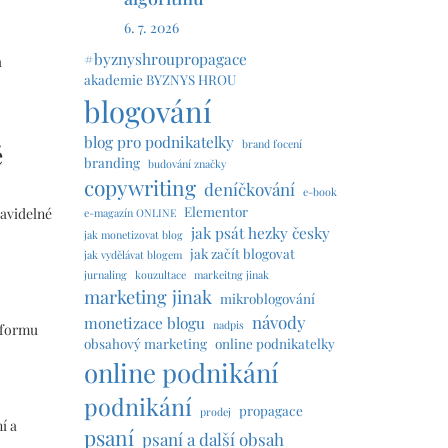
6. 7. 2026
#byznyshroupropagace
a
akademie BYZNYS HROU
blogování
blog pro podnikatelky
brand focení
é
branding
budování značky
copywriting
deníčkování
e-book
Elementor
ravidelné
e-magazín ONLINE
jak psát hezky česky
jak monetizovat blog
jak začít blogovat
jak vydělávat blogem
jurnaling
kouzultace
markeitng jinak
marketing jinak
mikroblogování
návody
monetizace blogu
nadpis
atformu
obsahový marketing
online podnikatelky
online podnikání
podnikání
propagace
prodej
í a
psaní
psaní a další obsah