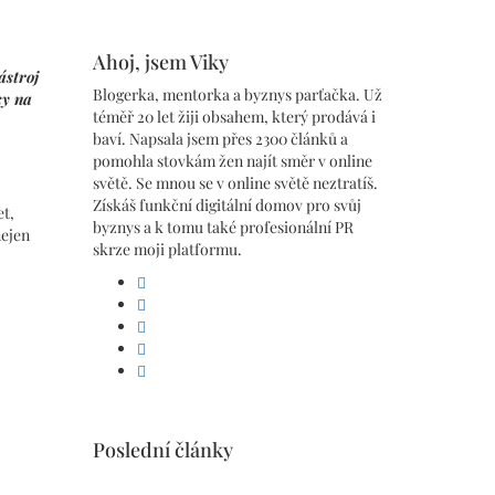
Ahoj, jsem Viky
ástroj
Blogerka, mentorka a byznys parťačka. Už
ky na
téměř 20 let žiji obsahem, který prodává i
baví. Napsala jsem přes 2300 článků a
pomohla stovkám žen najít směr v online
světě. Se mnou se v online světě neztratíš.
Získáš funkční digitální domov pro svůj
et,
byznys a k tomu také profesionální PR
nejen
skrze moji platformu.
facebook
linkedin
pinterest
instagram
youtube
Poslední články