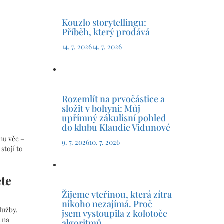
Kouzlo storytellingu:
Příběh, který prodává
14. 7. 2026
14. 7. 2026
Rozemlít na prvočástice a
složit v bohyni: Můj
upřímný zákulisní pohled
do klubu Klaudie Vidunové
nu věc –
9. 7. 2026
10. 7. 2026
stojí to
ete
Žijeme vteřinou, která zítra
nikoho nezajímá. Proč
lužby,
jsem vystoupila z kolotoče
t na
algoritmů