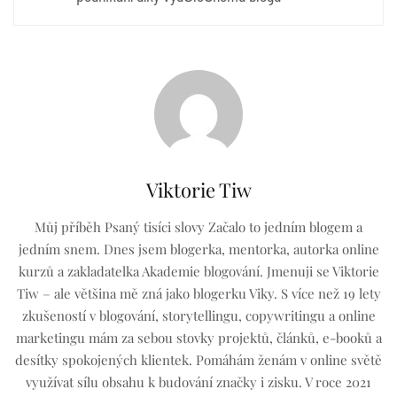
Viktorie Tiw
Můj příběh Psaný tisíci slovy Začalo to jedním blogem a
jedním snem. Dnes jsem blogerka, mentorka, autorka online
kurzů a zakladatelka Akademie blogování. Jmenuji se Viktorie
Tiw – ale většina mě zná jako blogerku Viky. S více než 19 lety
zkušeností v blogování, storytellingu, copywritingu a online
marketingu mám za sebou stovky projektů, článků, e-booků a
desítky spokojených klientek. Pomáhám ženám v online světě
využívat sílu obsahu k budování značky i zisku. V roce 2021