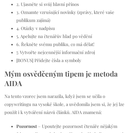
2. Ujasněte si svůj hlavní přínos
3. Oznamte vzrušující novinky (zprávy, které vaše
publikum zajímá)
4. Otázky v nadpisu
5. Apelujte na čtenářův hlad po vědění
6. Řekněte svému publiku, co má dělat!
7. Vytvořte nejcennější informační zdroj
[BONUS] Přidejte čísla a symboly
Mým osvědčeným tipem je metoda
AIDA
Na tento vzorec jsem narazila, když jsem se učila o
copywritingu na vysoké škole, a uvědomila jsem si, že jej lze
použít i k vytváření názvů článků. AIDA znamená:
Pozornost
– Upoutejte pozornost čtenáře nějakým