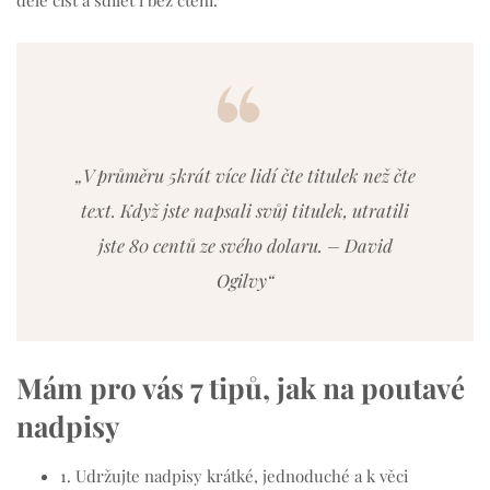
déle číst a sdílet i bez čtení.
„V průměru 5krát více lidí čte titulek než čte
text. Když jste napsali svůj titulek, utratili
jste 80 centů ze svého dolaru. – David
Ogilvy“
Mám pro vás 7 tipů, jak na poutavé
nadpisy
1. Udržujte nadpisy krátké, jednoduché a k věci