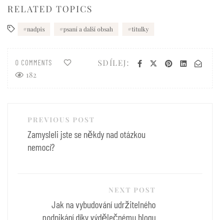
RELATED TOPICS
nadpis
psaní a další obsah
titulky
SDÍLEJ:
0 COMMENTS
182
Navigace
PREVIOUS POST
pro
Zamysleli jste se někdy nad otázkou
příspěvek
nemocí?
NEXT POST
Jak na vybudování udržitelného
podnikání díky výdělečnému blogu