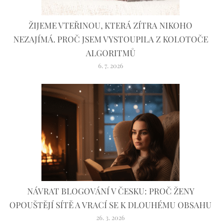
ŽIJEME VTEŘINOU, KTERÁ ZÍTRA NIKOHO
NEZAJÍMÁ. PROČ JSEM VYSTOUPILA Z KOLOTOČE
ALGORITMŮ
6. 7. 2026
NÁVRAT BLOGOVÁNÍ V ČESKU: PROČ ŽENY
OPOUŠTĚJÍ SÍTĚ A VRACÍ SE K DLOUHÉMU OBSAHU
26. 3. 2026