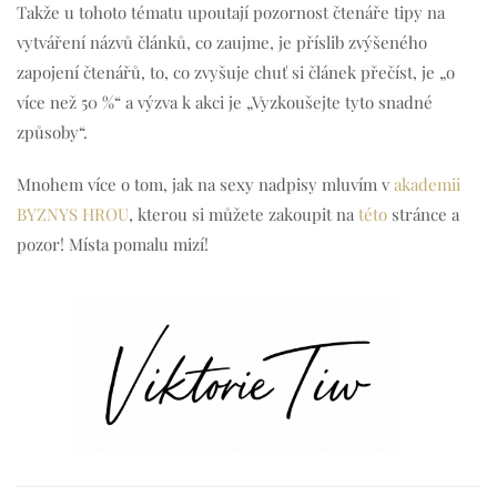
Takže u tohoto tématu upoutají pozornost čtenáře tipy na
vytváření názvů článků, co zaujme, je příslib zvýšeného
zapojení čtenářů, to, co zvyšuje chuť si článek přečíst, je „o
více než 50 %“ a výzva k akci je „Vyzkoušejte tyto snadné
způsoby“.
Mnohem více o tom, jak na sexy nadpisy mluvím v
akademii
BYZNYS HROU
, kterou si můžete zakoupit na
této
stránce a
pozor! Místa pomalu mizí!