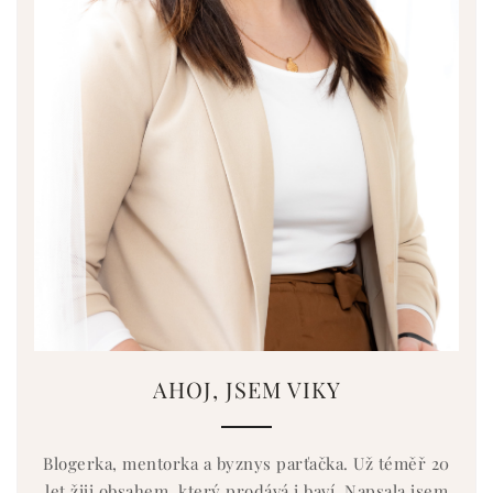
AHOJ, JSEM VIKY
Blogerka, mentorka a byznys parťačka. Už téměř 20
let žiji obsahem, který prodává i baví. Napsala jsem