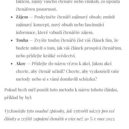
faktem, zájmy vašeho čtenáře nebo čímkoli, co upoutá
čtenářovu pozornost.
Zájem
— Poskytněte čtenáři zajímavý obsah; zmínit
zajímavý koncept, nový obsah nebo fascinující
informace, které vzbudí čtenářův zájem.
Touha
— Zvyšte touhu čtenářů číst váš článek tím, že
budete mluvit o tom, jak váš článek prospívá čtenářům,
nebo přidejte krátké svědectví.
Akce
— Přidejte do názvu výzvu k akci. Jakou akci
chcete, aby čtenář učinil? Chcete, aby vyzkoušeli vaše
metody nebo si s vámi domluvili schůzku?
Pokud bych měl použít tuto metodu k názvu tohoto článku,
příklad by byl:
Vyzkoušejte tyto snadné způsoby, jak vytvořit názvy pro své
články a zvýšit zapojení čtenářů o více než 50 % v roce 202
2