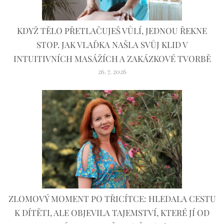
KDYŽ TĚLO PŘETLAČUJEŠ VŮLÍ, JEDNOU ŘEKNE
STOP. JAK VLAĎKA NAŠLA SVŮJ KLID V
INTUITIVNÍCH MASÁŽÍCH A ZAKÁZKOVÉ TVORBĚ
26. 7. 2026
ZLOMOVÝ MOMENT PO TŘICÍTCE: HLEDALA CESTU
K DÍTĚTI, ALE OBJEVILA TAJEMSTVÍ, KTERÉ JÍ OD