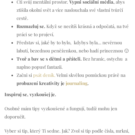
Cti svůj mentální prostor.
Vypni sociální média,
abys
ztišila okolní svět a více naslouchala své vlastní tvůrčí
cestě.
Rozmazluj se.
Když se necítíš krásná a odpočatá, na tvé
práci se to projeví.
Představ si, jaké by to bylo, kdybys byla… nevěrnou
labutí, bezednou peněženkou, nebo hadí princeznou 🙂
Tvoř a bav se s dětmi a přáteli.
Bez hranic, ostychu a
naplno popusť fantazii.
Začni si
psát deník.
Velmi skvělou pomůckou právě na
probuzení kreativity je
journaling
.
Inspiruj se, vyzkoušej je.
Osobně mám tipy vyzkoušené a fungují, tudíž mohu jen
doporučit.
Vyber si tip, který Ti sedne. Jak? Zvol si tip podle čísla, mrkni,