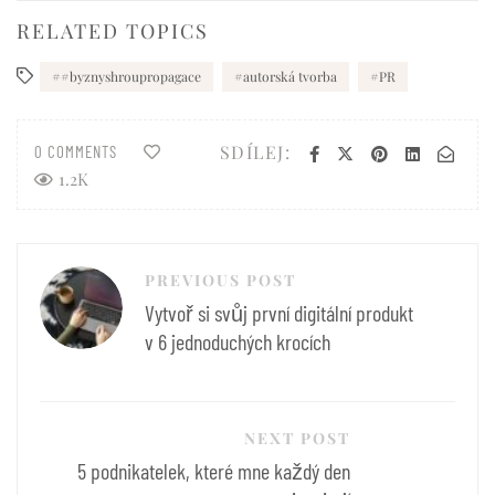
RELATED TOPICS
#byznyshroupropagace
autorská tvorba
PR
SDÍLEJ:
0 COMMENTS
1.2K
Navigace
PREVIOUS POST
pro
Vytvoř si svůj první digitální produkt
příspěvek
v 6 jednoduchých krocích
NEXT POST
5 podnikatelek, které mne každý den