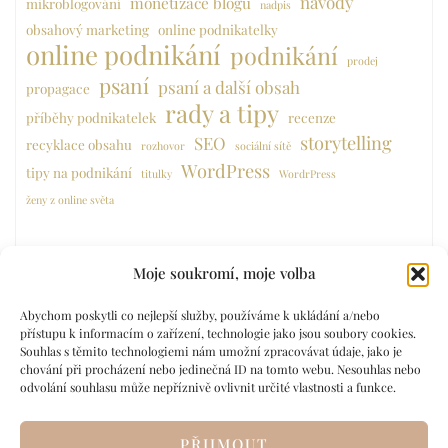
návody
monetizace blogu
mikroblogování
nadpis
obsahový marketing
online podnikatelky
online podnikání
podnikání
prodej
psaní
psaní a další obsah
propagace
rady a tipy
příběhy podnikatelek
recenze
storytelling
SEO
recyklace obsahu
rozhovor
sociální sítě
WordPress
tipy na podnikání
titulky
WordrPress
ženy z online světa
Moje soukromí, moje volba
Abychom poskytli co nejlepší služby, používáme k ukládání a/nebo
přístupu k informacím o zařízení, technologie jako jsou soubory cookies.
Souhlas s těmito technologiemi nám umožní zpracovávat údaje, jako je
chování při procházení nebo jedinečná ID na tomto webu. Nesouhlas nebo
odvolání souhlasu může nepříznivě ovlivnit určité vlastnosti a funkce.
PŘIJMOUT