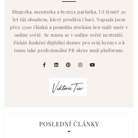
Blogerka, mentorka a byznys parťačka. Už téměř 20
let žiji obsahem, který prodává i baví. Napsala jsem
přes 2300 článků a pomohla stovkám žen najít směr v
online světě. Se mnou se v online světě neztratíš.
Získáš funkční digitální domov pro svůj byznys a k
tomu také profesionální PR skrze moji platformu.
facebook
linkedin
pinterest
instagram
youtube
POSLEDNÍ ČLÁNKY