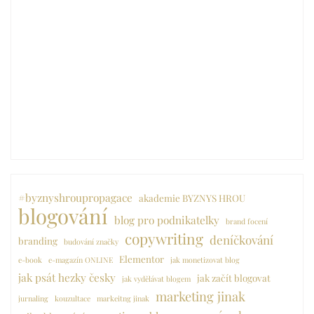
zítr
nik
nez
Pro
vys
z k
alg
6. 7.
2026
#byznyshroupropagace
akademie BYZNYS HROU
blogování
blog pro podnikatelky
brand focení
copywriting
deníčkování
branding
budování značky
Elementor
e-book
e-magazín ONLINE
jak monetizovat blog
jak psát hezky česky
jak začít blogovat
jak vydělávat blogem
marketing jinak
jurnaling
kouzultace
markeitng jinak