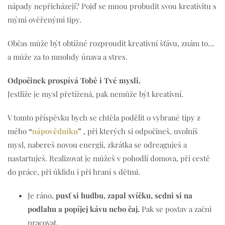
nápady nepřicházejí? Pojď se mnou probudit svou kreativitu s
mými ověřenými tipy.
Občas může být obtížné rozproudit kreativní šťávu, znám to…
a může za to mnohdy únava a stres.
Odpočinek prospívá Tobě i Tvé mysli.
Jestliže je mysl přetížená, pak nemůže být kreativní.
V tomto příspěvku bych se chtěla podělit o vybrané tipy z
mého
“
nápovědníku
”
, při kterých si odpočineš, uvolníš
mysl, nabereš novou energii, zkrátka se odreaguješ a
nastartuješ. Realizovat je můžeš v pohodlí domova, při cestě
do práce, při úklidu i při hraní s dětmi.
Je ráno,
pusť si hudbu, zapal svíčku, sedni si na
podlahu a popíjej kávu nebo čaj.
Pak se postav a začni
pracovat.