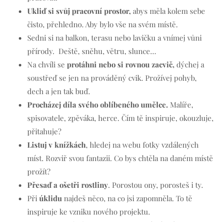
Ukliď si svůj pracovní prostor,
abys měla kolem sebe
čisto, přehledno. Aby bylo vše na svém místě.
Sedni si na balkon, terasu nebo lavičku a vnímej vůni
přírody. Deště, sněhu, větru, slunce…
Na chvíli se
protáhni nebo si rovnou zacvič,
dýchej a
soustřeď se jen na prováděný cvik. Prožívej pohyb,
dech a jen tak buď.
Procházej díla svého oblíbeného umělce.
Malíře,
spisovatele, zpěváka, herce. Čím tě inspiruje, okouzluje,
přitahuje?
Listuj v knížkách
, hledej na webu fotky vzdálených
míst. Rozviř svou fantazii. Co bys chtěla na daném místě
prožít?
Přesaď a ošetři rostliny
. Porostou ony, porosteš i ty.
Při
úklidu
najdeš něco, na co jsi zapomněla. To tě
inspiruje ke vzniku nového projektu.