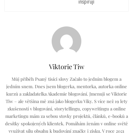
inspirují
Viktorie Tiw
Můj příběh Psaný tisíci slovy Začalo to jedním blogem a
jedním snem. Dnes jsem blogerka, mentorka, autorka online
kurzů a zakladatelka Akademie blogování. Jmenuji se Viktorie
Tiw – ale většina mě zná jako blogerku Viky. S více než 19 lety
zkušeností v blogování, storytellingu, copywritingu a online
marketingu mám za sebou stovky projektů, článků, e-booků a
desítky spokojených klientek. Pomáhám ženám v online světě
využívat sílu obsahu k budování značky i zisku. V roce 2021