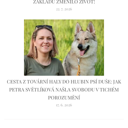
ZÁKLADU ZMĚNILO ŽIVOT!
22. 7. 2026
CESTA Z TOVÁRNÍ HALY DO HLUBIN PSÍ DUŠE: JAK
PETRA SVĚTLÍKOVÁ NAŠLA SVOBODU V TICHÉM
POROZUMĚNÍ
17. 6. 2026